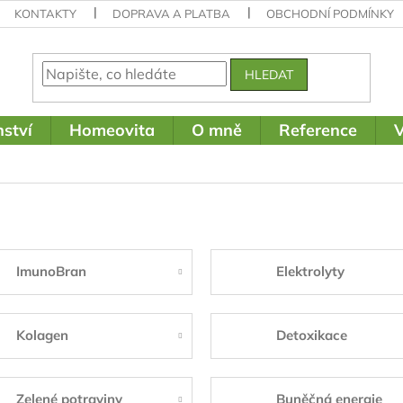
KONTAKTY
DOPRAVA A PLATBA
OBCHODNÍ PODMÍNKY
HLEDAT
ství
Homeovita
O mně
Reference
V
ImunoBran
Elektrolyty
Kolagen
Detoxikace
Zelené potraviny
Buněčná energie