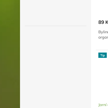
89 
Bylin
orga
Tip
Jarní