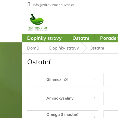
Přejít
info@zdravizacinauvas.cz
na
obsah
Doplňky stravy
Ostatní
Poraden
Domů
Doplňky stravy
Ostatní
Ostatní
Gimmexin®
Aminokyseliny
Omega 3 mastné