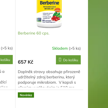
Berberine 60 cps.
m
(>5 ks)
Skladem
(>5 ks)
 košíku
Do košíku
657 Kč
ů a
Doplněk stravy obsahuje přirozeně
udržitelný zdroj berberinu, který
žící
podporuje mikrobiom. V kapsli s
elina
cíleným uvolňováním je 510 mg
na
berberinu HCI 95%.
Novinka