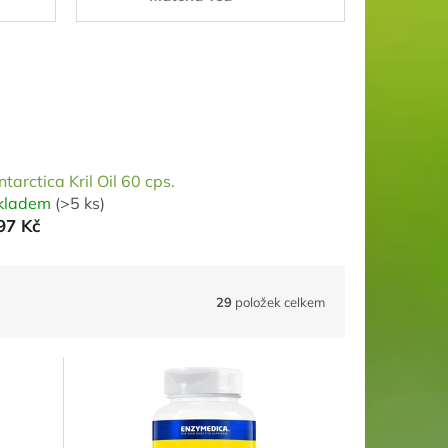
tarctica Kril Oil 60 cps.
kladem
(>5 ks)
97 Kč
29
položek celkem