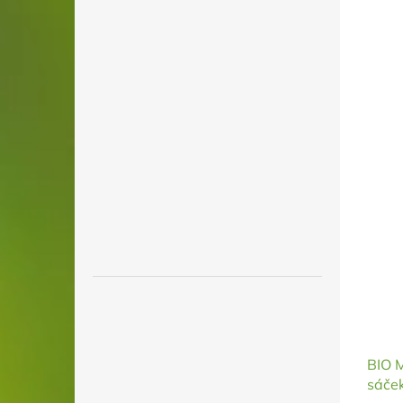
BIO 
sáček