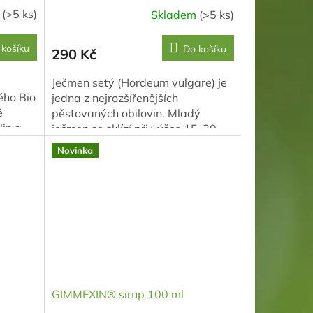
m
(>5 ks)
Skladem
(>5 ks)
 košíku
Do košíku
290 Kč
Ječmen setý (Hordeum vulgare) je
ého Bio
jedna z nejrozšířenějších
ě
pěstovaných obilovin. Mladý
in a
ječmen se sklízí při výšce 15-20
ahuje
cm nad zemí. V tomto období
Novinka
rostlina nashromáždí nejvíce...
GIMMEXIN® sirup 100 ml