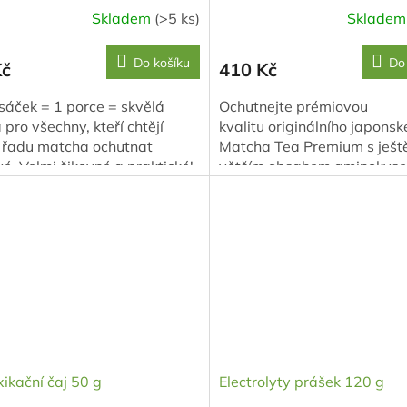
Skladem
(>5 ks)
Sklade
Do košíku
Do
Kč
410 Kč
sáček = 1 porce = skvělá
Ochutnejte prémiovou
 pro všechny, kteří chtějí
kvalitu originálního japonsk
 řadu matcha ochutnat
Matcha Tea Premium s ješt
é. Velmi šikovné a praktické!
větším obsahem aminokysel
nejte prémiovou...
podílem kofeinu. Balení obs
20 kusů 1,5 g sáčků....
ikační čaj 50 g
Electrolyty prášek 120 g