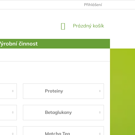
PODMÍNKY OCHRANY OSOBNÍCH ÚDAJŮ
Přihlášení
NÁKUPNÍ
Prázdný košík
KOŠÍK
ýrobní činnost
Proteiny
Betaglukany
Matcha Tea