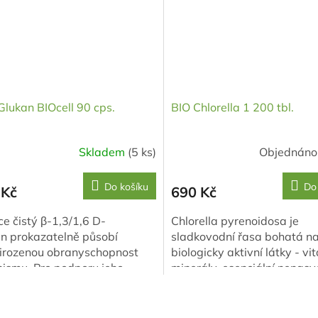
lukan BIOcell 90 cps.
BIO Chlorella 1 200 tbl.
Skladem
(5 ks)
Objednán
Do košíku
Do
 Kč
690 Kč
e čistý β-1,3/1,6 D-
Chlorella pyrenoidosa je
n prokazatelně působí
sladkovodní řasa bohatá n
řirozenou obranyschopnost
biologicky aktivní látky - vi
ismu. Pro podporu jeho
minerály, esenciální nenas
ů je přidán Vitamin C.
mastné kyseliny, ale přede
učuji užívat...
zelené barvivo -...