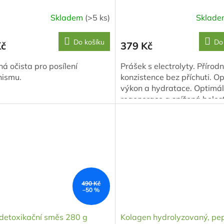
Skladem
(>5 ks)
Sklad
Do košíku
Do
Kč
379 Kč
ná očista pro posílení
Prášek s electrolyty. Přírodn
nismu.
konzistence bez příchuti. O
výkon a hydratace. Optimál
regenerace a snížená boles
svalů. Podpora při jakémkol
intenzivním výkonu...
490 Kč
–50 %
 detoxikační směs 280 g
Kolagen hydrolyzovaný, pe