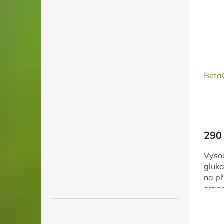
BetaG
290
Vysoc
gluka
na p
organ
účink
Dopor