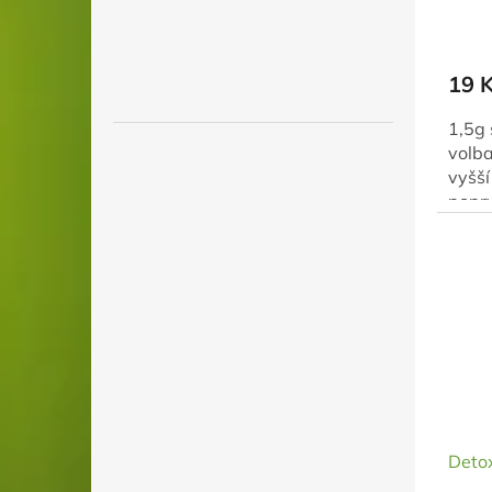
19 
1,5g 
volba
vyšší
poprv
Ochut
Detox