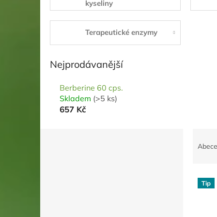
kyseliny
Terapeutické enzymy
Nejprodávanější
Berberine 60 cps.
Skladem
(>5 ks)
657 Kč
P
Ř
o
a
Abec
s
z
t
e
r
n
Tip
a
í
V
n
p
ý
n
r
p