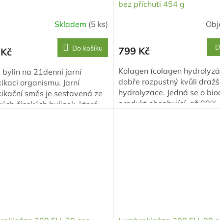
bez příchuti 454 g
Skladem
(5 ks)
Obj
D
Do košíku
799 Kč
 Kč
Kolagen (colagen hydrolyzát
bylin na 21denní jarní
dobře rozpustný kvůli dražš
ikaci organismu. Jarní
hydrolyzace. Jedná se o bio
ikační směs je sestavená ze
produkt obsahující až 90%
ých čínských bylinek, které
proteinů. Podporuje rychlý r
rně harmonizují, regenerují...
buněk...