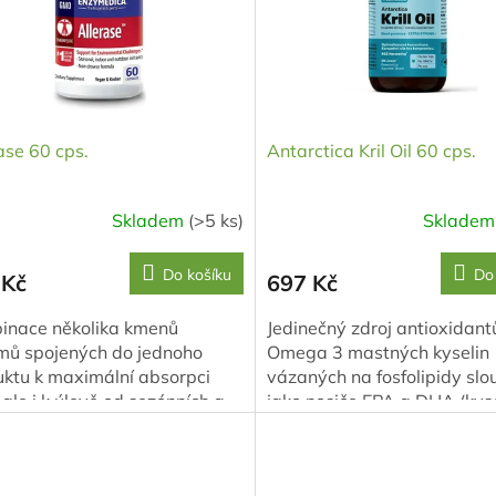
ase 60 cps.
Antarctica Kril Oil 60 cps.
Skladem
(>5 ks)
Sklade
Do košíku
Do
 Kč
697 Kč
inace několika kmenů
Jedinečný zdroj antioxidant
mů spojených do jednoho
Omega 3 mastných kyselin
ktu k maximální absorpci
vázaných na fosfolipidy slou
, ale i k úlevě od sezónních a
jako nosiče EPA a DHA (kys
h vdechovaných látek
dodekahexaenová a kyseli
ících Vaše dýchací cesty a...
eikosapentaenová)....