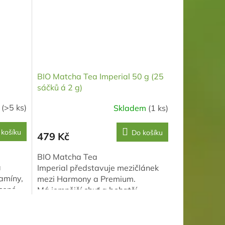
BIO Matcha Tea Imperial 50 g (25
sáčků á 2 g)
o
(>5 ks)
Skladem
(1 ks)
 košíku
Do košíku
479 Kč
BIO Matcha Tea
a
Imperial představuje mezičlánek
tamíny,
mezi Harmony a Premium.
ycené
Má jemnější chuť a bohatší
vším na
pěnu než Harmony, ale
současně výraznější chuť než...