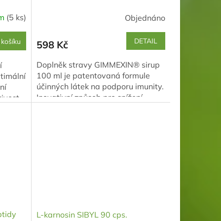
em
(5 ks)
Objednáno
DETAIL
 košíku
598 Kč
Doplněk stravy GIMMEXIN® sirup
í
100 ml je patentovaná formule
ptimální
účinných látek na podporu imunity.
ní
Inovativní způsob pro snížení
tivost
nežádoucích účinků po...
iv
ptidy
L-karnosin SIBYL 90 cps.