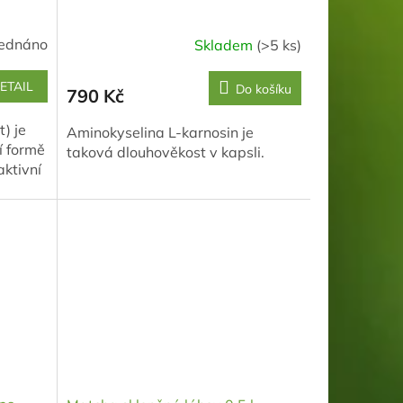
ednáno
Skladem
(>5 ks)
ETAIL
Do košíku
790 Kč
) je
Aminokyselina L-karnosin je
í formě
taková dlouhověkost v kapsli.
aktivní
ůst