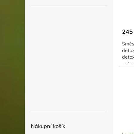
245
Směs 
detox
detox
sušen
primá
Nákupní košík