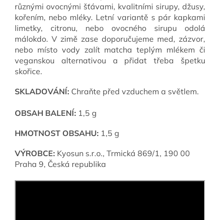
různými ovocnými šťávami, kvalitními sirupy, džusy,
kořením, nebo mléky. Letní variantě s pár kapkami
limetky, citronu, nebo ovocného sirupu odolá
málokdo. V zimě zase doporučujeme med, zázvor,
nebo místo vody zalít matcha teplým mlékem či
veganskou alternativou a přidat třeba špetku
skořice.
SKLADOVÁNÍ:
Chraňte před vzduchem a světlem.
OBSAH BALENÍ:
1,5 g
HMOTNOST OBSAHU:
1,5
g
VÝROBCE:
Kyosun s.r.o.,
Trmická 869/1, 190 00
Praha 9,
Česká republika