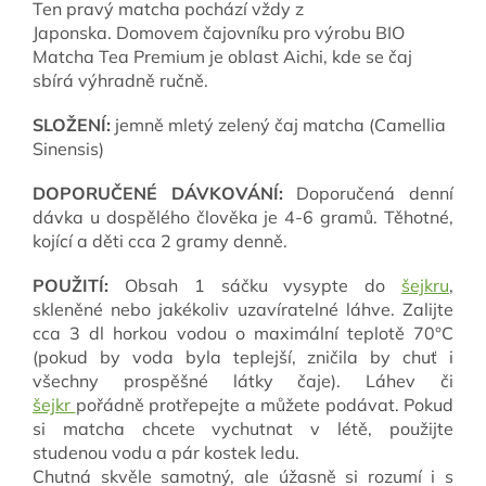
Ten pravý matcha pochází vždy z
Japonska.
Domovem čajovníku pro výrobu BIO
Matcha Tea Premium je oblast Aichi, kde se čaj
sbírá výhradně ručně.
SLOŽENÍ:
jemně mletý zelený čaj matcha (Camellia
Sinensis)
DOPORUČENÉ DÁVKOVÁNÍ:
Doporučená denní
dávka u dospělého člověka je 4-6 gramů. Těhotné,
kojící a děti cca 2 gramy denně.
POUŽITÍ:
Obsah 1 sáčku vysypte do
šejkru
,
skleněné nebo jakékoliv uzavíratelné láhve. Zalijte
cca 3 dl horkou vodou o maximální teplotě 70°C
(pokud by voda byla teplejší, zničila by chuť i
všechny prospěšné látky čaje). Láhev či
šejkr
pořádně protřepejte a můžete podávat. Pokud
si matcha chcete vychutnat v létě, použijte
studenou vodu a pár kostek ledu.
Chutná skvěle samotný, ale úžasně si rozumí i s