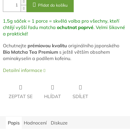
Přidat do košíku
1,5g sáček = 1 porce = skvělá volba pro všechny, kteří
chtějí vyšší řadu matcha
ochutnat poprvé
. Velmi šikovné
a praktické!
Ochutnejte
prémiovou kvalitu
originálního japonského
Bio Matcha Tea Premium
s ještě větším obsahem
aminokyselin a podílem kofeinu.
Detailní informace
ZEPTAT SE
HLÍDAT
SDÍLET
Popis
Hodnocení
Diskuze