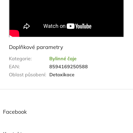
Doplňkové parametry
Kategorie
:
Bylinné čaje
EAN
:
8594169250588
Oblast působení
:
Detoxikace
Z
á
p
a
Facebook
t
í