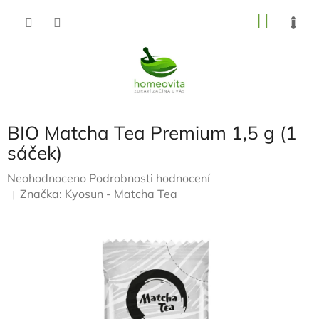
Přejít
NÁKU
na
KOŠÍK
obsah
BIO Matcha Tea Premium 1,5 g (1
sáček)
Průměrné
Neohodnoceno
Podrobnosti hodnocení
hodnocení
Značka:
Kyosun - Matcha Tea
produktu
je
0,0
z
5
hvězdiček.