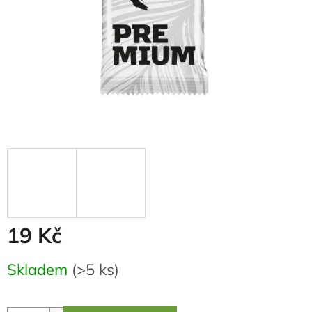
19 Kč
Měrná
Skladem
(>5 ks)
cena: