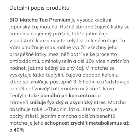
Detailní popis produktu
BIO Matcha Tea Premium
je vysoce kvalitní
japonský čaj matcha. Ručně sbírané čajové lístky se
namelou na jemný prášek, takže pitím čaje
v podstatě konzumujete celý list zeleného čaje. To
Vám umožňuje maximálně využít všechny jeho
prospěšné látky, mezi něž patří velké procento
antioxidantů, aminokyselin a asi 10x více nutričních
hodnot, jež má běžný zelený čaj. V matcha se
vyskytuje látka teofylin, čajová obdoba kofeinu,
která se uvolňuje postupně 3-6 hodin a představuje
pro tělo příznivější alternativu než např. káva.
Teofylin také
pomáhá při koncentraci
a
zároveň
snižuje fyzický a psychický stres
. Matcha
obsahuje také L-Theanin, látku, která navozuje
pocity štěstí. Jedním z mnoha dalších benefitů
matcha je jeho
schopnost zrychlit metabolismus až
o 40%
.