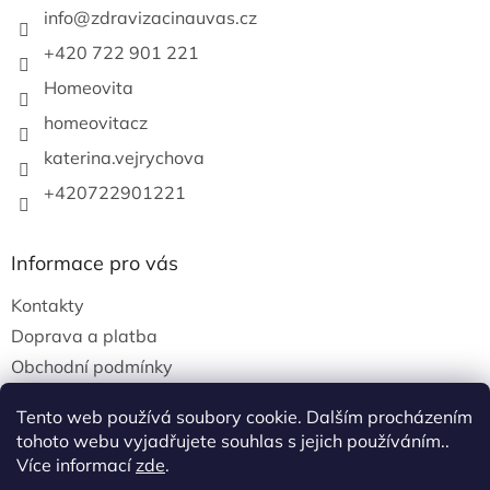
info
@
zdravizacinauvas.cz
y
v
+420 722 901 221
ý
p
Homeovita
i
s
homeovitacz
u
katerina.vejrychova
+420722901221
Informace pro vás
Kontakty
Doprava a platba
Obchodní podmínky
Podmínky ochrany osobních údajů
Tento web používá soubory cookie. Dalším procházením
tohoto webu vyjadřujete souhlas s jejich používáním..
Více informací
zde
.