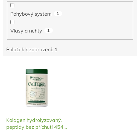
Pohybový systém
1
Vlasy a nehty
1
Položek k zobrazení:
1
V
ý
p
i
s
p
r
o
d
Kolagen hydrolyzovaný,
u
peptidy bez příchuti 454
k
g