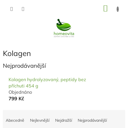
Přejít
NÁKU
na
KOŠÍK
obsah
Kolagen
Nejprodávanější
Kolagen hydrolyzovaný, peptidy bez
příchuti 454 g
Objednáno
799 Kč
Ř
a
Abecedně
Nejlevnější
Nejdražší
Nejprodávanější
z