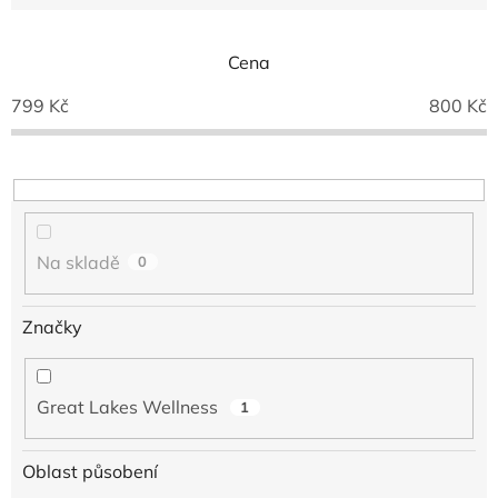
e
n
í
Cena
p
799
Kč
800
Kč
r
o
d
u
k
t
ů
Na skladě
0
Značky
Great Lakes Wellness
1
Oblast působení