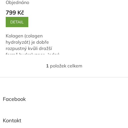
t
Objednáno
ů
799 Kč
DETAIL
Kolagen (colagen
hydrolyzát) je dobře
rozpustný kvůli dražší
formě hydrolyzace. Jedná
se o bioaktivní produkt
1
položek celkem
obsahující až 90%
O
v
proteinů. Podporuje
l
Z
rychlý růst buněk...
á
á
d
p
a
a
Facebook
c
t
í
í
p
r
Kontakt
v
k