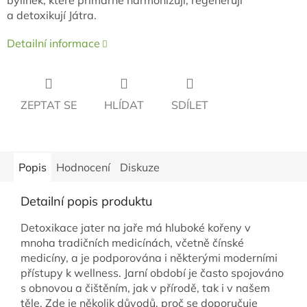
bylinek, které primárně harmonizují, regenerují
a detoxikují Játra.
Detailní informace
ZEPTAT SE
HLÍDAT
SDÍLET
Popis
Hodnocení
Diskuze
Detailní popis produktu
Detoxikace jater na jaře má hluboké kořeny v
mnoha tradičních medicínách, včetně čínské
medicíny, a je podporována i některými moderními
přístupy k wellness. Jarní období je často spojováno
s obnovou a čištěním, jak v přírodě, tak i v našem
těle. Zde je několik důvodů, proč se doporučuje