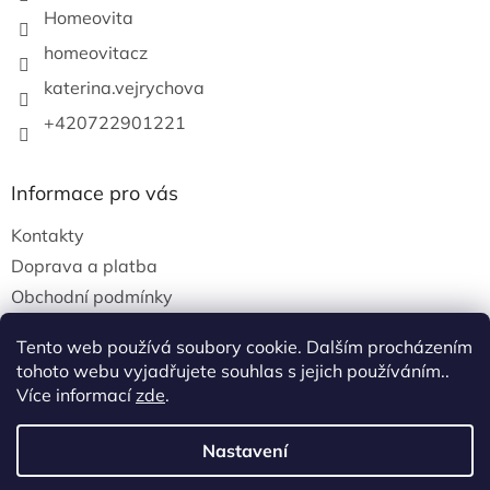
Homeovita
homeovitacz
katerina.vejrychova
+420722901221
Informace pro vás
Kontakty
Doprava a platba
Obchodní podmínky
Podmínky ochrany osobních údajů
Tento web používá soubory cookie. Dalším procházením
tohoto webu vyjadřujete souhlas s jejich používáním..
Více informací
zde
.
Vytvořil Shoptet
Nastavení