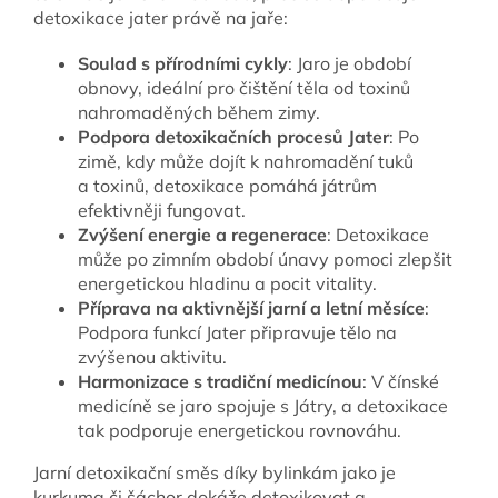
detoxikace jater právě na jaře:
Soulad s přírodními cykly
: Jaro je období
obnovy, ideální pro čištění těla od toxinů
nahromaděných během zimy.
Podpora detoxikačních procesů Jater
: Po
zimě, kdy může dojít k nahromadění tuků
a toxinů, detoxikace pomáhá játrům
efektivněji fungovat.
Zvýšení energie a regenerace
: Detoxikace
může po zimním období únavy pomoci zlepšit
energetickou hladinu a pocit vitality.
Příprava na aktivnější jarní a letní měsíce
:
Podpora funkcí Jater připravuje tělo na
zvýšenou aktivitu.
Harmonizace s tradiční medicínou
: V čínské
medicíně se jaro spojuje s Játry, a detoxikace
tak podporuje energetickou rovnováhu.
Jarní detoxikační směs díky bylinkám jako je
kurkuma či šáchor dokáže detoxikovat a