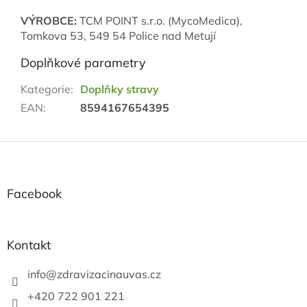
VÝROBCE:
TCM POINT s.r.o. (MycoMedica),
Tomkova 53, 549 54 Police nad Metují
Doplňkové parametry
Kategorie
:
Doplňky stravy
EAN
:
8594167654395
Z
á
p
a
Facebook
t
í
Kontakt
info
@
zdravizacinauvas.cz
+420 722 901 221