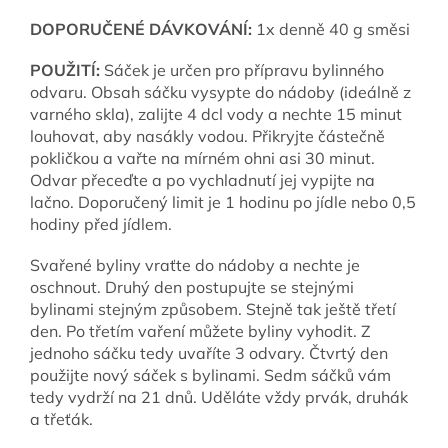
DOPORUČENÉ DÁVKOVÁNÍ:
1x denně 40 g směsi
POUŽITÍ:
Sáček je určen pro přípravu bylinného
odvaru. Obsah sáčku vysypte do nádoby (ideálně z
varného skla), zalijte 4 dcl vody a nechte 15 minut
louhovat, aby nasákly vodou. Přikryjte částečně
pokličkou a vařte na mírném ohni asi 30 minut.
Odvar přeceďte a po vychladnutí jej vypijte na
lačno. Doporučený limit je 1 hodinu po jídle nebo 0,5
hodiny před jídlem.
Svařené byliny vraťte do nádoby a nechte je
oschnout. Druhý den postupujte se stejnými
bylinami stejným způsobem. Stejně tak ještě třetí
den. Po třetím vaření můžete byliny vyhodit. Z
jednoho sáčku tedy uvaříte 3 odvary. Čtvrtý den
použijte nový sáček s bylinami. Sedm sáčků vám
tedy vydrží na 21 dnů. Uděláte vždy prvák, druhák
a třeťák.