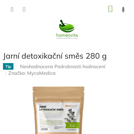
Přejít
NÁKU
na
KOŠÍK
obsah
Jarní detoxikační směs 280 g
Průměrné
Neohodnoceno
Podrobnosti hodnocení
Tip
hodnocení
Značka:
MycoMedica
produktu
je
0,0
z
5
hvězdiček.