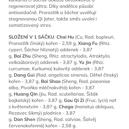
regenerovat játra. Díky andělice působí
antioxidačně. Prorostlík a šáchor uvolňují
stagnovanou Qi Jater, takže směs uvolní i
somatizovaný stres.
SLOŽENÍ V 1 SÁČKU
:
Chai Hu
(Cu, Rad. bupleuri,
Prorostlík čínský) kořen - 2,59 g,
Xiang
Fu
(Rhiz.
cyperi, Šáchor hlíznatý) oddenek - 3,87
g,
Bai
Zhu
(Sheng, Rhiz. atractylodis, Atraktylis
velkoúborový) oddenek - 3,87 g,
Yu
Jin
(Rhiz.
curcumae, Kurkuma) kulovitý oddenek - 3,87
g,
Dang
Gui
(Rad. angelicae sinensis, Děhel čínský)
kořen - 3,87 g,
Bai
Shao
(Sheng, Rad. paeoniae
alba, Pivoňka mléčnokvětá) kořen - 3,87
g,
Huang
Qin
(Jiu, Rad. scutellariae, Šišák
bajkalský) kořen - 3,87 g,
Gou
Qi
Zi
(Fruc. lycii) nať
s květenstvím - 3,87 g,
Chaga
(Inonotus obliquus,
Rezavec šikmý) plodnice - 3,87
g,
Dan
Shen
(Sheng, Rad. salviae, Šalvěj
červenokořenná) kořen - 2,58 g.