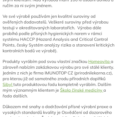
ručím za ni svým jménem.
Ve své výrobě používám jen kvalitní suroviny od
ověřených dodavatelů. Veškeré suroviny před výrobou
testuji v akreditovaných laboratořích. Výroba dále
probíhá podle přísných hygienických norem v rámci
systému HACCP (Hazard Analysis and Critical Control
Points, česky Systém analýzy rizika a stanovení kritických
kontrolních bodů ve výrobě).
Produkty vyrábím pod svou vlastní značkou
Homeovita
a
zároveň nabízím zakázkovou výrobu pro své stálé klienty.
Jedním z nich je firma IMUNOTOP CZ (prirodnilekarna.cz),
pro kterou již od samotného zrodu přírodních doplňků
Sibyl
tuto produktovou řadu kompletně vyrábím. Dalším
mým významným klientem je
Škola čínské medicíny
a
řada dalších.
Důkazem mé snahy o dodržování přísné výrobní praxe a
vysokých standardů kvality je Osvědčení od dozorového