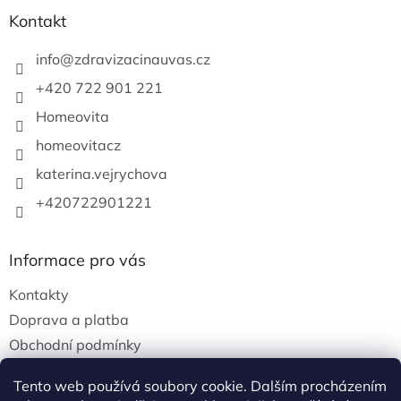
Kontakt
info
@
zdravizacinauvas.cz
+420 722 901 221
Homeovita
homeovitacz
katerina.vejrychova
+420722901221
Informace pro vás
Kontakty
Doprava a platba
Obchodní podmínky
Podmínky ochrany osobních údajů
Tento web používá soubory cookie. Dalším procházením