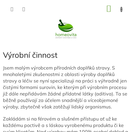
Přejít
NÁKU
na
KOŠÍK
obsah
Výrobní činnost
Jsem malým výrobcem přírodních doplňků stravy. S
mnohaletými zkušenostmi z oblasti výroby doplňků
stravy a léčiv se nyní specializuji na
práci s výhradně jen
čistými formami surovin, ke kterým při výrobním procesu
již dále nepřidávám žádné přídatné látky (aditiva). Ta se
běžně používají za účelem snadnější a víceobjemoné
výroby, zbytečně však zatěžují lidský organismus.
Zakládám si na férovém a slušném přístupu ať už ke
každému poctivě a s láskou vyrobenému produktu či ke
svým klientům. Nad výrobou mám 100% osobní dohled a