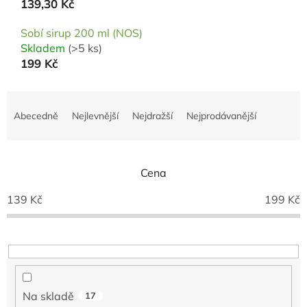
139,30 Kč
Sobí sirup 200 ml (NOS)
Skladem
(>5 ks)
199 Kč
Ř
a
Abecedně
Nejlevnější
Nejdražší
Nejprodávanější
z
e
n
í
Cena
p
139
Kč
199
Kč
r
o
d
u
k
t
ů
Na skladě
17