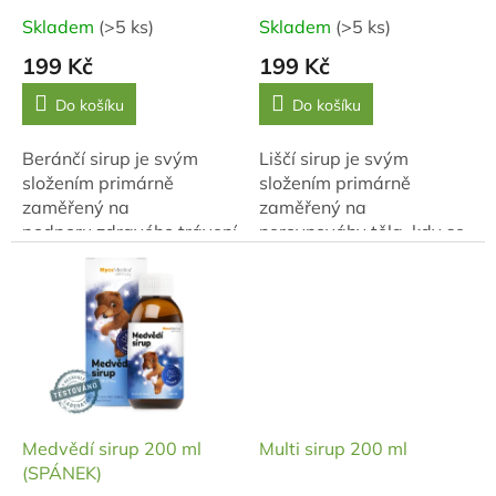
t
Skladem
(>5 ks)
Skladem
(>5 ks)
ů
199 Kč
199 Kč
Do košíku
Do košíku
Beránčí sirup je svým
Liščí sirup je svým
složením primárně
složením primárně
zaměřený na
zaměřený na
podporu zdravého trávení
nerovnováhy těla, kdy se
a chuti k jídlu.
patogen Re (horko) a
Feng (vítr) projevují na
kůži.
Medvědí sirup 200 ml
Multi sirup 200 ml
(SPÁNEK)