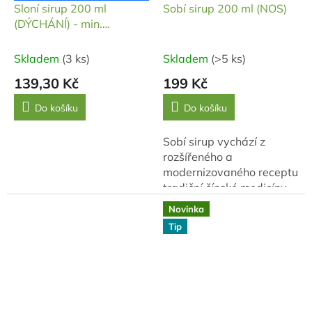
Sloní sirup 200 ml
Sobí sirup 200 ml (NOS)
(DÝCHÁNÍ) - min.
trvanlivost do: 12/2025
Skladem
(3 ks)
Skladem
(>5 ks)
139,30 Kč
199 Kč
Do košíku
Do košíku
Sobí sirup vychází z
rozšířeného a
modernizovaného receptu
tradiční čínské medicíny
Bi Yan Wan doplněného o
Novinka
vitální houby Reishi a
Tip
Pornatku. Sobí sirup je
sestaven podle...