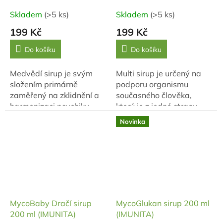
Skladem
(>5 ks)
Skladem
(>5 ks)
199 Kč
199 Kč
Do košíku
Do košíku
Medvědí sirup je svým
Multi sirup je určený na
složením primárně
podporu organismu
zaměřený na zklidnění a
současného člověka,
harmonizaci psychiky.
který je z jedné strany
zatěžován různými
Novinka
patogeny a toxiny ze
svého okolí, a na druhou
stranu se mu, díky...
MycoBaby Dračí sirup
MycoGlukan sirup 200 ml
200 ml (IMUNITA)
(IMUNITA)