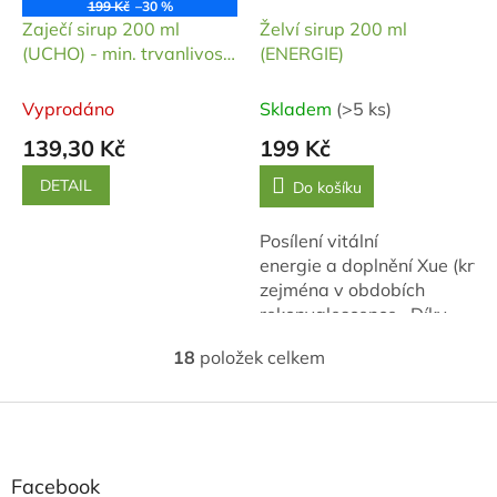
199 Kč
–30 %
Zaječí sirup 200 ml
Želví sirup 200 ml
(UCHO) - min. trvanlivost
(ENERGIE)
do: 11/2026
Vyprodáno
Skladem
(>5 ks)
139,30 Kč
199 Kč
DETAIL
Do košíku
Posílení vitální
energie a doplnění Xue (krve
zejména v obdobích
rekonvalescence. Díky
obsaženému
18
položek celkem
kozinci podporuje
O
v
imunitu,...
l
Z
á
á
d
p
a
a
Facebook
c