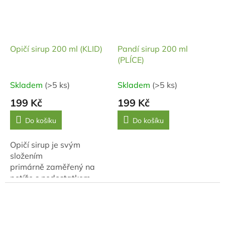
Opičí sirup 200 ml (KLID)
Pandí sirup 200 ml
(PLÍCE)
Skladem
(>5 ks)
Skladem
(>5 ks)
199 Kč
199 Kč
Do košíku
Do košíku
Opičí sirup je svým
složením
primárně zaměřený na
potíže s nedostatkem
pozornosti, netrpělivostí, neustálym
pohybem a impulzivností.