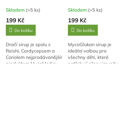
Skladem
(>5 ks)
Skladem
(>5 ks)
199 Kč
199 Kč
Do košíku
Do košíku
Dračí sirup je spolu s
MycoGlukan sirup je
Reishi, Cordycepsem a
ideální volbou pro
Coriolem nejprodávanějším
všechny děti, které
produktem MycoMedicy.
potřebují silnou imunitu.
Maminky ho dětem dávají
Kombinuje výtažek z
na podporu imunity už 12
mořské řasy a vitální
let.
houbu Reishi, což
pomáhá...