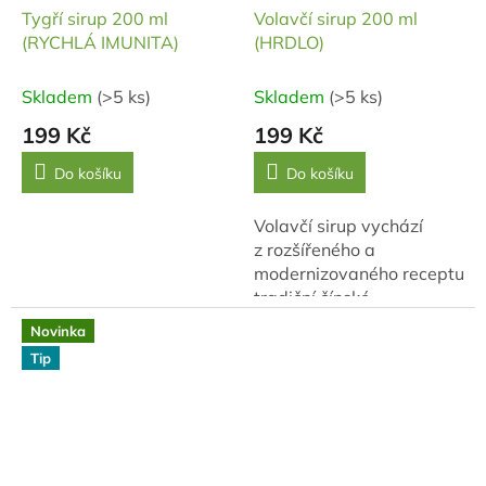
Tygří sirup 200 ml
Volavčí sirup 200 ml
(RYCHLÁ IMUNITA)
(HRDLO)
Skladem
(>5 ks)
Skladem
(>5 ks)
199 Kč
199 Kč
Do košíku
Do košíku
Volavčí sirup vychází
z rozšířeného a
modernizovaného receptu
tradiční čínské
medicíny Pu Ji Xiao Du
Novinka
Yin doplněného o vitální...
Tip