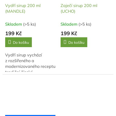
Vydří sirup 200 ml
Zaječí sirup 200 ml
(MANDLE)
(UCHO)
Skladem
(>5 ks)
Skladem
(>5 ks)
199 Kč
199 Kč
Do košíku
Do košíku
Vydří sirup vychází
z rozšířeného a
modernizovaného receptu
tradiční čínské
medicíny Nei Xiao Luo Li
Pian doplněného o vitální
houbu Pornatku. Vydří
sirup...