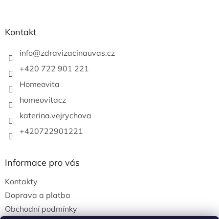
t
í
í
p
r
Kontakt
v
k
info
@
zdravizacinauvas.cz
y
v
+420 722 901 221
ý
p
Homeovita
i
s
homeovitacz
u
katerina.vejrychova
+420722901221
Informace pro vás
Kontakty
Doprava a platba
Obchodní podmínky