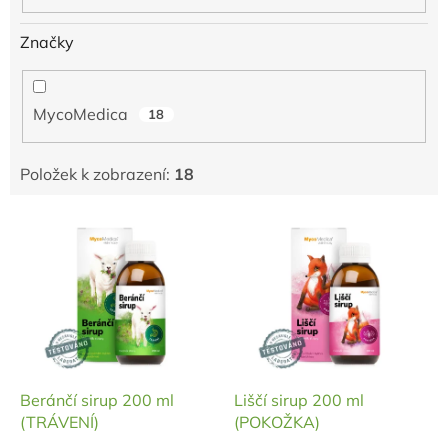
Značky
MycoMedica
18
Položek k zobrazení:
18
V
ý
p
i
s
p
r
o
d
Beránčí sirup 200 ml
Liščí sirup 200 ml
u
(TRÁVENÍ)
(POKOŽKA)
k