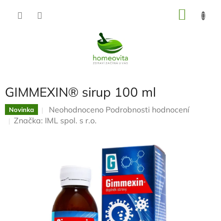
Přejít
NÁKU
na
KOŠÍK
obsah
GIMMEXIN® sirup 100 ml
Průměrné
Neohodnoceno
Podrobnosti hodnocení
Novinka
hodnocení
Značka:
IML spol. s r.o.
produktu
je
0,0
z
5
hvězdiček.