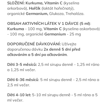
SLOŽENÍ:
Kurkuma, Vitamin C
(kyselina
arkorbová),
Hořč
ík
(laktát hořečnatý),
organické
Germanium,
Glukoza, Trehalóza.
OBSAH AKTIVNÍCH LÁTEK V 1 DÁVCE (5 ml)
:
Kurkuma
- 100 mg,
Vitamin C
(kyselina askorbová)
- 100 mg, organické
Germanium
- 25 mg
DOPORUČENÉ DÁVKOVÁNÍ:
Užívejte
doporučenou
dávku
2x denně 5 dní před
očkováním a 5 dní po očkováním
.
Děti 3-5 měsíců:
2,5 ml sirupu denně - 1,25 ml ráno
a 1,25 ml večer.
Děti 6-36 měsíců
: 5 ml sirupu denně - 2,5 ml ráno a
2,5 ml večer.
Děti 4-10 let:
5-10 ml sirupu denně - 5 ml ráno a 5
ml večer.