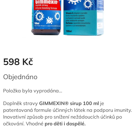
598 Kč
Měrná
Objednáno
cena:
Položka byla vyprodána…
Doplněk stravy
GIMMEXIN® sirup 100 ml
je
patentovaná formule účinných látek na podporu imunity.
Inovativní způsob pro snížení nežádoucích účinků po
očkování.
Vhodné
pro děti i dospělé.