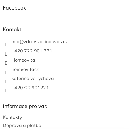
p
a
Facebook
t
í
Kontakt
info
@
zdravizacinauvas.cz
+420 722 901 221
Homeovita
homeovitacz
katerina.vejrychova
+420722901221
Informace pro vás
Kontakty
Doprava a platba