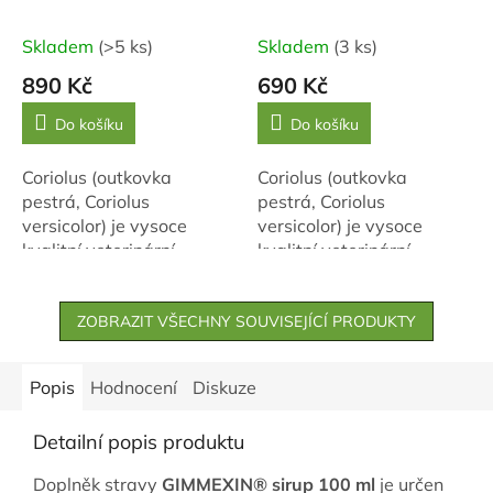
Skladem
(>5 ks)
Skladem
(3 ks)
890 Kč
690 Kč
Do košíku
Do košíku
Coriolus (outkovka
Coriolus (outkovka
pestrá, Coriolus
pestrá, Coriolus
versicolor) je vysoce
versicolor) je vysoce
kvalitní veterinární
kvalitní veterinární
přípravek, kterého si staří
přípravek, kterého si staří
Číňané cenili pro
Číňané cenili pro
jeho vitalizující účinky na
ZOBRAZIT VŠECHNY SOUVISEJÍCÍ PRODUKTY
jeho vitalizující účinky na
tělo...
tělo...
Popis
Hodnocení
Diskuze
Detailní popis produktu
Doplněk stravy
GIMMEXIN® sirup 100 ml
je určen