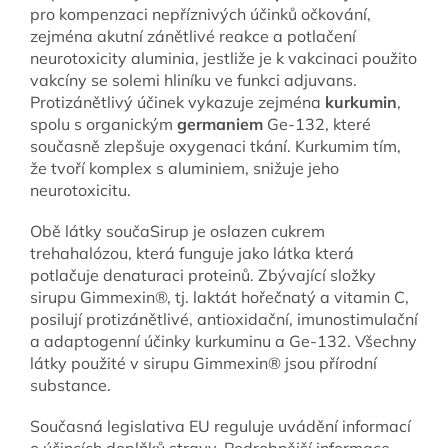
pro kompenzaci nepříznivých účinků očkování,
zejména akutní zánětlivé reakce a potlačení
neurotoxicity aluminia, jestliže je k vakcinaci použito
vakcíny se solemi hliníku ve funkci adjuvans.
Protizánětlivý účinek vykazuje zejména
kurkumin
,
spolu s organickým
germaniem
Ge-132, které
současně zlepšuje oxygenaci tkání. Kurkumim tím,
že tvoří komplex s aluminiem, snižuje jeho
neurotoxicitu.
Obě látky součaSirup je oslazen cukrem
trehahalózou, která funguje jako látka která
potlačuje denaturaci proteinů. Zbývající složky
sirupu Gimmexin®, tj. laktát hořečnatý a vitamin C,
posilují protizánětlivé, antioxidační, imunostimulační
a adaptogenní účinky kurkuminu a Ge-132. Všechny
látky použité v sirupu Gimmexin® jsou přírodní
substance.
Současná legislativa EU reguluje uvádění informací
o účincích doplňků stravy. Podrobnější informace,