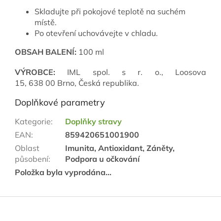
Skladujte při pokojové teplotě na suchém
místě.
Po otevření uchovávejte v chladu.
OBSAH BALENÍ:
100 ml
VÝROBCE:
IML spol. s r. o.,
Loosova
15, 638 00 Brno, Česká republika.
Doplňkové parametry
Kategorie
:
Doplňky stravy
EAN
:
859420651001900
Oblast
Imunita, Antioxidant, Záněty,
působení
:
Podpora u očkování
Položka byla vyprodána…
Z
á