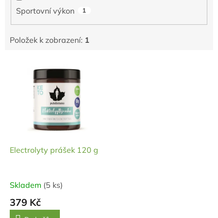
Sportovní výkon
1
Položek k zobrazení:
1
V
ý
p
i
s
p
r
o
d
Electrolyty prášek 120 g
u
k
t
Skladem
(5 ks)
ů
379 Kč