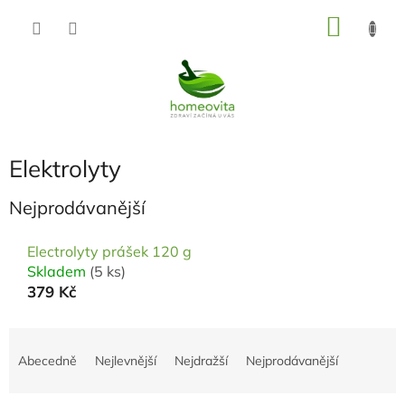
Přejít
NÁKU
na
KOŠÍK
obsah
Elektrolyty
Nejprodávanější
Electrolyty prášek 120 g
Skladem
(5 ks)
379 Kč
Ř
a
Abecedně
Nejlevnější
Nejdražší
Nejprodávanější
z
e