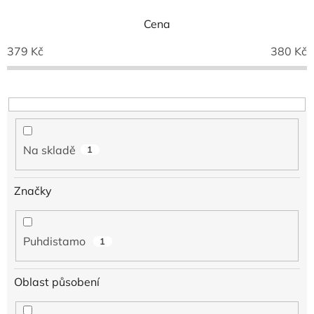
n
í
Cena
p
379
Kč
380
Kč
r
o
d
u
k
t
ů
Na skladě
1
Značky
Puhdistamo
1
Oblast působení