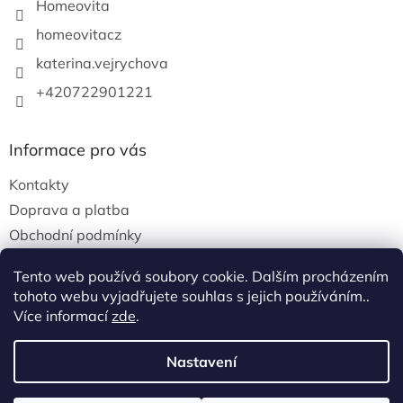
p
Homeovita
i
s
homeovitacz
u
katerina.vejrychova
+420722901221
Informace pro vás
Kontakty
Doprava a platba
Obchodní podmínky
Podmínky ochrany osobních údajů
Tento web používá soubory cookie. Dalším procházením
tohoto webu vyjadřujete souhlas s jejich používáním..
Více informací
zde
.
Vytvořil Shoptet
Nastavení
Copyright 2026
Homeovita
. Všechna práva