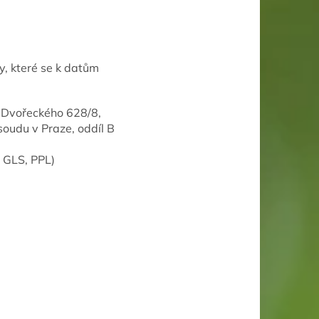
y, které se k datům
m Dvořeckého 628/8,
oudu v Praze, oddíl B
, GLS, PPL)