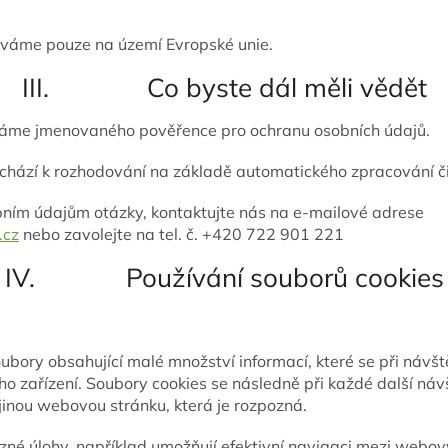
váme pouze na území Evropské unie.
III. Co byste dál měli vědět
máme jmenovaného pověřence pro ochranu osobních údajů.
chází k rozhodování na základě automatického zpracování či 
bním údajům otázky, kontaktujte nás na e-mailové adrese
.cz
nebo zavolejte na tel. č. +420 722 901 221
IV. Používání souborů cookies
oubory obsahující malé množství informací, které se při náv
ho zařízení. Soubory cookies se následně při každé další náv
inou webovou stránku, která je rozpozná.
zné úlohy, například umožňují efektivní navigaci mezi webo