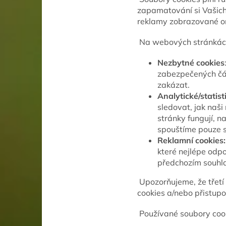
zapamatování si Vašich 
reklamy zobrazované on
Na webových stránkách
Nezbytné cookies
zabezpečených část
zakázat.
Analytické/statist
sledovat, jak naš
stránky fungují, n
spouštíme pouze 
Reklamní cookies:
které nejlépe odp
předchozím souhl
Upozorňujeme, že třetí
cookies a/nebo přistu
Používané soubory cook