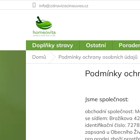
Přejít
info@zdravizacinauvas.cz
na
obsah
Doplňky stravy
Ostatní
Poraden
Domů
Podmínky ochrany osobních údajů
Podmínky ochr
Jsme společnost:
obchodní společnost: M
se sídlem: Brožíkova 4
identifikační číslo: 72
zapsaná u Obecního Ži
pro prodej zboží prost