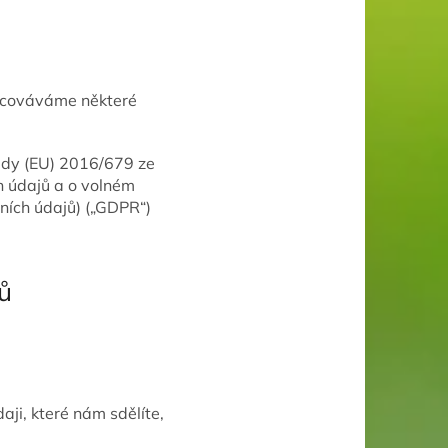
racováváme některé
ady (EU) 2016/679 ze
h údajů a o volném
ních údajů) („GDPR“)
ů
ji, které nám sdělíte,