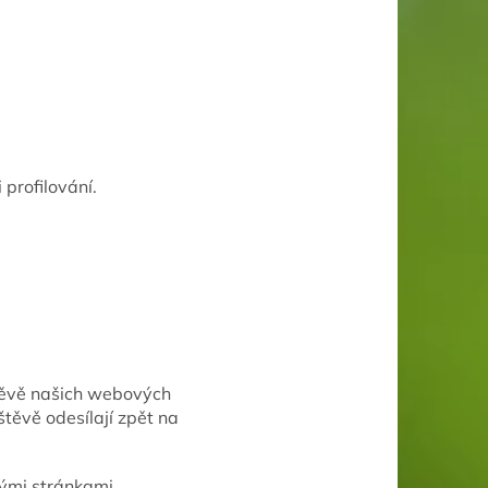
profilování.
štěvě našich webových
štěvě odesílají zpět na
vými stránkami,