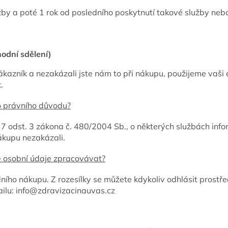
žby a poté 1 rok od posledního poskytnutí takové služby neb
odní sdělení)
ákazník a nezakázali jste nám to při nákupu, použijeme vaši
.
 právního důvodu?
7 odst. 3 zákona č. 480/2004 Sb., o některých službách info
ákupu nezakázali.
 osobní údaje zpracovávat?
ního nákupu. Z rozesílky se můžete kdykoliv odhlásit prostř
ailu: info@zdravizacinauvas.cz