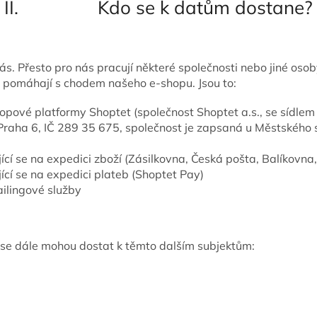
II. Kdo se k datům dostane?
s. Přesto pro nás pracují některé společnosti nebo jiné osob
 pomáhají s chodem našeho e-shopu. Jsou to:
opové platformy Shoptet (společnost Shoptet a.s., se sídle
Praha 6, IČ 289 35 675, společnost je zapsaná u Městského s
jící se na expedici zboží (Zásilkovna, Česká pošta, Balíkovna
jící se na expedici plateb (Shoptet Pay)
ilingové služby
dále mohou dostat k těmto dalším subjektům: