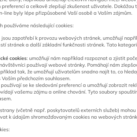
preferencí a celkově zlepšují zkušenost uživatele. Dokážou ta
-line byly lépe přizpůsobené Vaší osobě a Vaším zájmům.
 používáme následující cookies:
: jsou zapotřebí k provozu webových stránek, umožňují napřík
í stránek a další základní funkčnosti stránek. Tato kategor
ické cookies
: umožňují nám například rozpoznat a zjistit poč
i návštěvníci používají webové stránky. Pomáhají nám zlepš
apříklad tak, že umožňují uživatelům snadno najít to, co hleda
s Vaším předchozím souhlasem.
používají se ke sledování preferencí a umožňují zobrazit rek
ovídají vašemu zájmu a online chování. Tyto soubory spoušt
asem.
 strany (včetně např. poskytovatelů externích služeb) mohou
povat k údajům shromažďovaným cookies na webových stránk
ies: