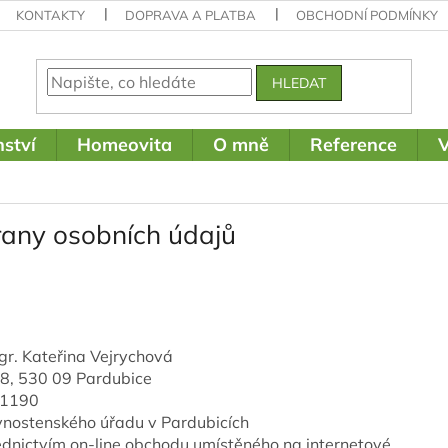
KONTAKTY
DOPRAVA A PLATBA
OBCHODNÍ PODMÍNKY
HLEDAT
ství
Homeovita
O mně
Reference
V
any osobních údajů
gr. Kateřina Vejrychová
28, 530 09 Pardubice
781190
vnostenského úřadu v Pardubicích
řednictvím on-line obchodu umístěného na internetové