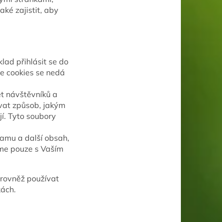
ké zajistit, aby
lad přihlásit se do
ie cookies se nedá
et návštěvníků a
ovat způsob, jakým
jí. Tyto soubory
lamu a další obsah,
íme pouze s Vaším
 rovněž používat
ách.