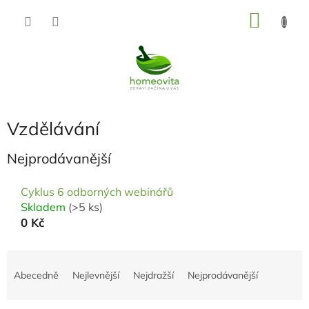
Přejít
NÁKU
na
KOŠÍK
obsah
Vzdělávání
Nejprodávanější
Cyklus 6 odborných webinářů
Skladem
(>5 ks)
0 Kč
Ř
a
Abecedně
Nejlevnější
Nejdražší
Nejprodávanější
z
e