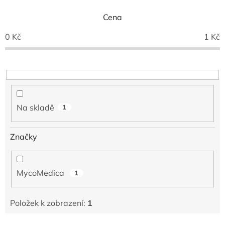
n
í
Cena
p
0
Kč
1
Kč
r
o
d
u
k
t
ů
Na skladě
1
Značky
MycoMedica
1
Položek k zobrazení:
1