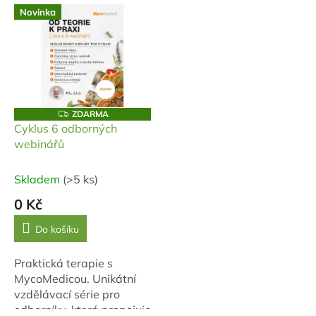
V
Novinka
ý
p
i
s
p
r
o
Z
ZDARMA
D
d
Cyklus 6 odborných
A
u
webinářů
R
M
k
A
t
Skladem
(>5 ks)
ů
0 Kč
Do košíku
Praktická terapie s
MycoMedicou. Unikátní
vzdělávací série pro
odborníky, která propojuje