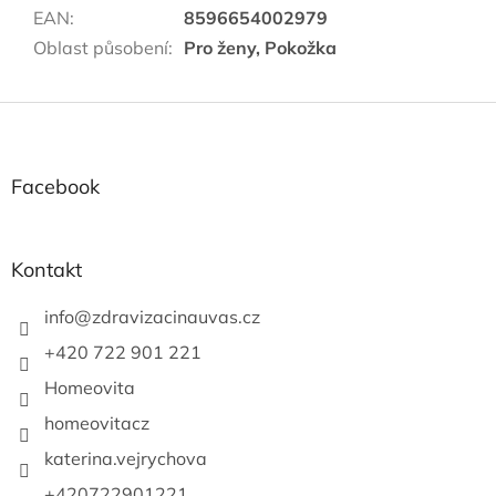
EAN
:
8596654002979
Oblast působení
:
Pro ženy, Pokožka
Z
á
p
a
Facebook
t
í
Kontakt
info
@
zdravizacinauvas.cz
+420 722 901 221
Homeovita
homeovitacz
katerina.vejrychova
+420722901221