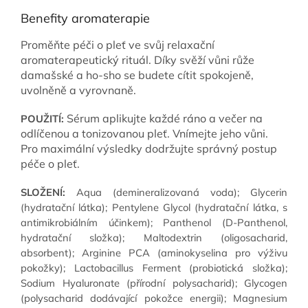
Benefity aromaterapie
Proměňte péči o pleť ve svůj relaxační
aromaterapeutický rituál. Díky svěží vůni růže
damašské a ho-sho se budete cítit spokojeně,
uvolněně a vyrovnaně.
Sérum aplikujte každé ráno a večer na
POUŽITÍ:
odlíčenou a tonizovanou pleť. Vnímejte jeho vůni.
Pro maximální výsledky dodržujte správný postup
péče o pleť.
SLOŽENÍ:
Aqua (demineralizovaná voda); Glycerin
(hydratační látka); Pentylene Glycol (hydratační látka, s
antimikrobiálním účinkem); Panthenol (D-Panthenol,
hydratační složka); Maltodextrin (oligosacharid,
absorbent); Arginine PCA (aminokyselina pro výživu
pokožky); Lactobacillus Ferment (probiotická složka);
Sodium Hyaluronate (přírodní polysacharid); Glycogen
(polysacharid dodávající pokožce energii); Magnesium