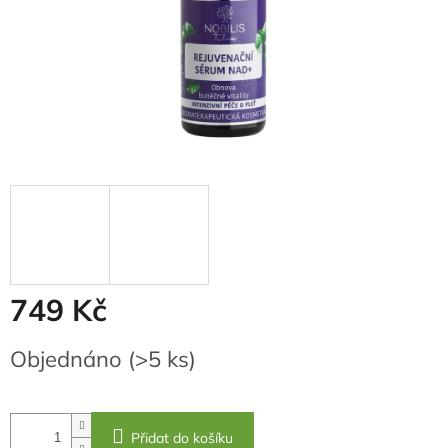
749 Kč
Měrná
Objednáno
(>5 ks)
cena:
Přidat do košíku