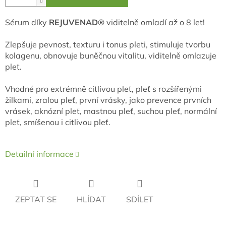
Sérum díky
REJUVENAD®
viditelně omladí až o 8 let!
Zlepšuje pevnost, texturu i tonus pleti, stimuluje tvorbu
kolagenu, obnovuje buněčnou vitalitu, viditelně omlazuje
pleť.
Vhodné pro extrémně citlivou pleť, pleť s rozšířenými
žilkami, zralou pleť, první vrásky, jako prevence prvních
vrásek, aknózní pleť, mastnou pleť, suchou pleť, normální
pleť, smíšenou i citlivou pleť.
Detailní informace
ZEPTAT SE
HLÍDAT
SDÍLET