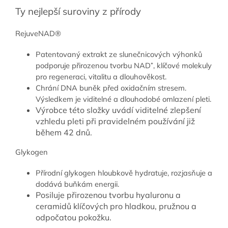
Ty nejlepší suroviny z přírody
RejuveNAD®
Patentovaný extrakt ze slunečnicových výhonků
podporuje přirozenou tvorbu NAD⁺, klíčové molekuly
pro regeneraci, vitalitu a dlouhověkost.
Chrání DNA buněk před oxidačním stresem.
Výsledkem je viditelné a dlouhodobé omlazení pleti.
Výrobce této složky uvádí viditelné zlepšení
vzhledu pleti při pravidelném používání již
během 42 dnů.
Glykogen
Přírodní glykogen hloubkově hydratuje, rozjasňuje a
dodává buňkám energii.
Posiluje přirozenou tvorbu hyaluronu a
ceramidů klíčových pro hladkou, pružnou a
odpočatou pokožku.