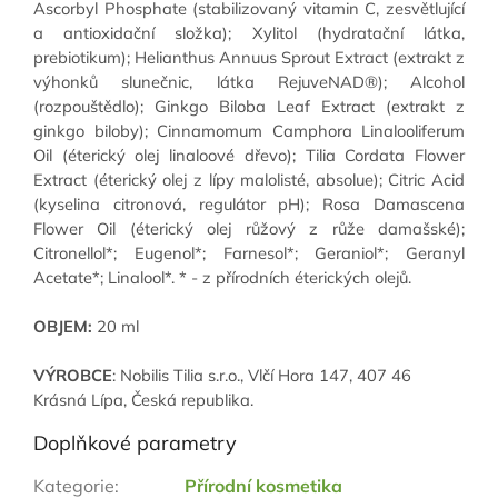
Ascorbyl Phosphate (stabilizovaný vitamin C, zesvětlující
a antioxidační složka); Xylitol (hydratační látka,
prebiotikum); Helianthus Annuus Sprout Extract (extrakt z
výhonků slunečnic, látka RejuveNAD®); Alcohol
(rozpouštědlo); Ginkgo Biloba Leaf Extract (extrakt z
ginkgo biloby); Cinnamomum Camphora Linalooliferum
Oil (éterický olej linaloové dřevo); Tilia Cordata Flower
Extract (éterický olej z lípy malolisté, absolue); Citric Acid
(kyselina citronová, regulátor pH); Rosa Damascena
Flower Oil (éterický olej růžový z růže damašské);
Citronellol*; Eugenol*; Farnesol*; Geraniol*; Geranyl
Acetate*; Linalool*. * - z přírodních éterických olejů.
OBJEM:
20 ml
VÝROBCE
: Nobilis Tilia s.r.o., Vlčí Hora 147, 407 46
Krásná Lípa, Česká republika.
Doplňkové parametry
Kategorie
:
Přírodní kosmetika