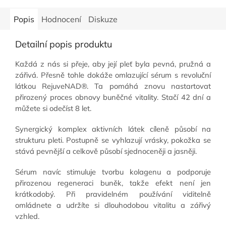
Popis
Hodnocení
Diskuze
Detailní popis produktu
Každá z nás si přeje, aby její pleť byla pevná, pružná a
zářivá. Přesně tohle dokáže omlazující sérum s revoluční
látkou RejuveNAD®. Ta pomáhá znovu nastartovat
přirozený proces obnovy buněčné vitality. Stačí 42 dní a
můžete si odečíst 8 let.
Synergický komplex aktivních látek cíleně působí na
strukturu pleti. Postupně se vyhlazují vrásky, pokožka se
stává pevnější a celkově působí sjednoceněji a jasněji.
Sérum navíc stimuluje tvorbu kolagenu a podporuje
přirozenou regeneraci buněk, takže efekt není jen
krátkodobý. Při pravidelném používání viditelně
omládnete a udržíte si dlouhodobou vitalitu a zářivý
vzhled.