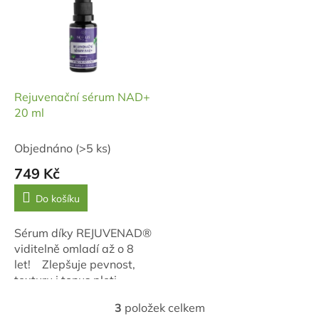
Rejuvenační sérum NAD+
20 ml
Objednáno
(>5 ks)
749 Kč
Do košíku
Sérum díky REJUVENAD®
viditelně omladí až o 8
let! Zlepšuje pevnost,
texturu i tonus pleti,
stimuluje tvorbu
3
položek celkem
kolagenu, obnovuje
O