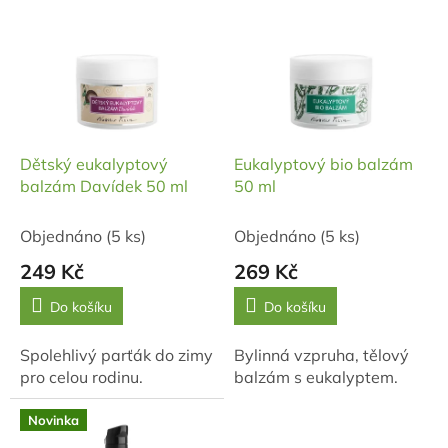
ý
p
i
s
p
r
o
d
Dětský eukalyptový
Eukalyptový bio balzám
u
balzám Davídek 50 ml
50 ml
k
t
Objednáno
(5 ks)
Objednáno
(5 ks)
ů
249 Kč
269 Kč
Do košíku
Do košíku
Spolehlivý parťák do zimy
Bylinná vzpruha, tělový
pro celou rodinu.
balzám s eukalyptem.
Novinka