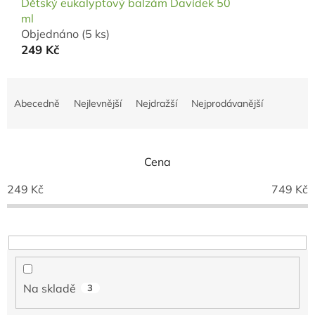
Dětský eukalyptový balzám Davídek 50
ml
Objednáno
(5 ks)
249 Kč
Ř
a
Abecedně
Nejlevnější
Nejdražší
Nejprodávanější
z
e
n
í
Cena
p
249
Kč
749
Kč
r
o
d
u
k
t
ů
Na skladě
3