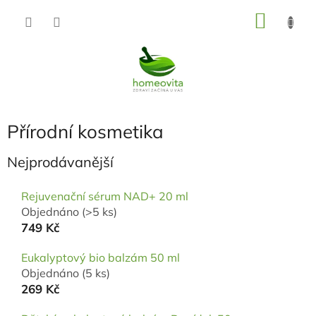
Přejít
NÁKU
na
KOŠÍK
obsah
Přírodní kosmetika
Nejprodávanější
Rejuvenační sérum NAD+ 20 ml
Objednáno
(>5 ks)
749 Kč
Eukalyptový bio balzám 50 ml
Objednáno
(5 ks)
269 Kč