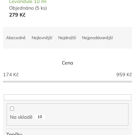
Levandule 10 ml
Objednáno
(5 ks)
279 Kč
Ř
a
Abecedně
Nejlevnější
Nejdražší
Nejprodávanější
z
e
n
í
Cena
p
174
Kč
959
Kč
r
o
d
u
k
t
ů
Na skladě
10
Značky