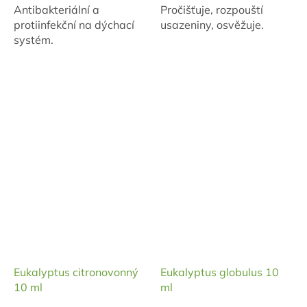
Antibakteriální a
Pročišťuje, rozpouští
protiinfekční na dýchací
usazeniny, osvěžuje.
systém.
Eukalyptus citronovonný
Eukalyptus globulus 10
10 ml
ml