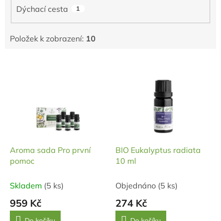
Dýchací cesta
1
Položek k zobrazení:
10
V
ý
p
i
s
p
r
o
d
Aroma sada Pro první
BIO Eukalyptus radiata
u
pomoc
10 ml
k
t
Skladem
(5 ks)
Objednáno
(5 ks)
ů
959 Kč
274 Kč
Do košíku
Do košíku