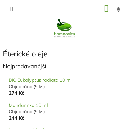
Přejít
NÁKU
na
KOŠÍK
obsah
Éterické oleje
Nejprodávanější
BIO Eukalyptus radiata 10 ml
Objednáno
(5 ks)
274 Kč
Mandarinka 10 ml
Objednáno
(5 ks)
244 Kč