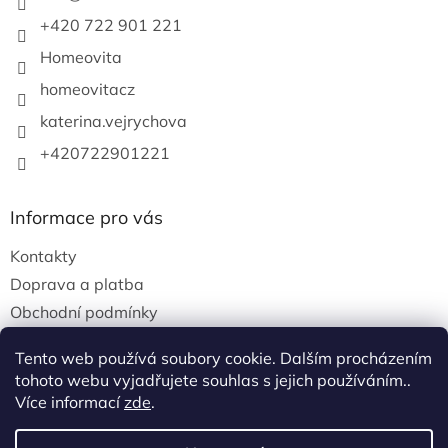
v
+420 722 901 221
ý
p
Homeovita
i
s
homeovitacz
u
katerina.vejrychova
+420722901221
Informace pro vás
Kontakty
Doprava a platba
Obchodní podmínky
Podmínky ochrany osobních údajů
Tento web používá soubory cookie. Dalším procházením
tohoto webu vyjadřujete souhlas s jejich používáním..
Více informací
zde
.
Vytvořil Shoptet