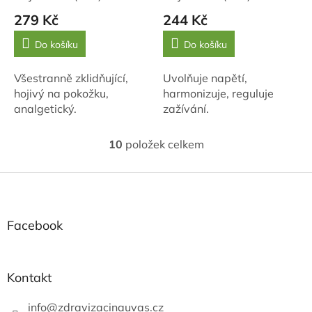
279 Kč
244 Kč
Do košíku
Do košíku
Všestranně zklidňující,
Uvolňuje napětí,
hojivý na pokožku,
harmonizuje, reguluje
analgetický.
zažívání.
10
položek celkem
O
v
l
Z
á
á
d
p
a
a
Facebook
c
t
í
í
p
r
Kontakt
v
k
info
@
zdravizacinauvas.cz
y