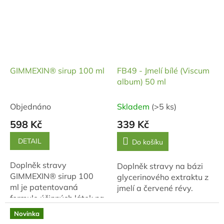
GIMMEXIN® sirup 100 ml
FB49 - Jmelí bílé (Viscum
album) 50 ml
Objednáno
Skladem
(>5 ks)
598 Kč
339 Kč
DETAIL
Do košíku
Doplněk stravy
Doplněk stravy na bázi
GIMMEXIN® sirup 100
glycerinového extraktu z
ml je patentovaná
jmelí a červené révy.
formule účinných látek na
podporu imunity.
Novinka
Inovativní způsob pro