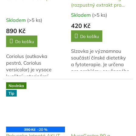
(rozpustný extrakt pro
přípravu nápoje)
Skladem
(>5 ks)
Průměrné
Skladem
(>5 ks)
hodnocení
420 Kč
produktu
890 Kč
je
Do košíku
Do košíku
5,0
z
Slzovka je významnou
Coriolus (outkovka
5
součástí čínské dietetiky
pestrá, Coriolus
hvězdiček.
a fytoterapie. Je určena
versicolor) je vysoce
pro problémy současného
kvalitní veterinární
člověka. Snižuje negativní
přípravek, kterého si staří
vliv nedostatku pohybu,
Novinka
Číňané cenili pro
nadměrného sezení a
Tip
jeho vitalizující účinky na
špatné...
tělo...
390 Kč
–20 %
Právenka latnatá AKUT,
MycoGastro 90 g