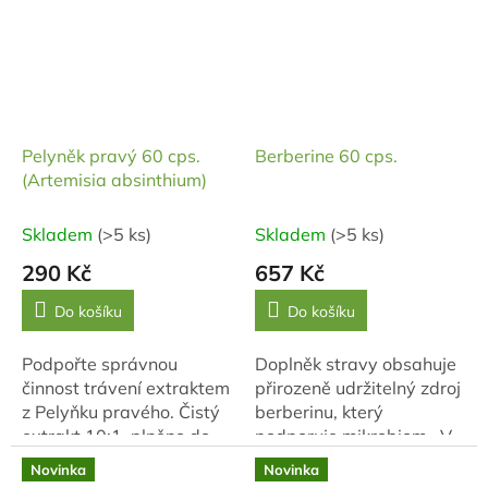
snížení nežádoucích
účinků po...
Pelyněk pravý 60 cps.
Berberine 60 cps.
(Artemisia absinthium)
Skladem
(>5 ks)
Skladem
(>5 ks)
290 Kč
657 Kč
Do košíku
Do košíku
Podpořte správnou
Doplněk stravy obsahuje
činnost trávení extraktem
přirozeně udržitelný zdroj
z Pelyňku pravého. Čistý
berberinu, který
extrakt 10:1, plněno do
podporuje mikrobiom. V
rostlinných tobolek, bez
kapsli s cíleným
Novinka
Novinka
jakýchkoliv přídatných
uvolňováním je 510 mg