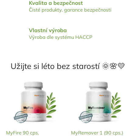
ř
Kvalita a bezpečnost
í
Čisté produkty, garance bezpečnosti
m
o
Vlastní výroba
o
Výroba dle systému HACCP
d
č
e
Užijte si léto bez starostí 🌞🌸💛
s
k
é
h
o
v
ý
r
MyFire 90 cps.
MyRemover 1 (90 cps.)