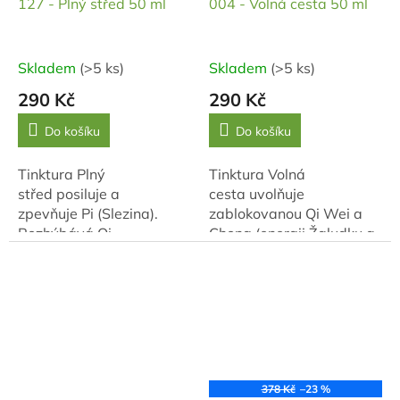
127 - Plný střed 50 ml
004 - Volná cesta 50 ml
Skladem
(>5 ks)
Skladem
(>5 ks)
290 Kč
290 Kč
Do košíku
Do košíku
Tinktura Plný
Tinktura Volná
střed posiluje a
cesta uvolňuje
zpevňuje Pi (Slezina).
zablokovanou Qi Wei a
Rozhýbává Qi
Chong (energii Žaludku a
a odstraňuje stagnace ze
Střev). Rozhýbává
středního zářiče. Zároveň
blokády v trávení.
odvádí Tan (hlen)...
Harmonizuje Gan (Játra) a
Pi (Slezinu) při...
378 Kč
–23 %