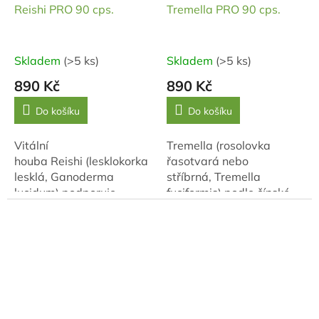
Reishi PRO 90 cps.
Tremella PRO 90 cps.
Skladem
(>5 ks)
Skladem
(>5 ks)
890 Kč
890 Kč
Do košíku
Do košíku
Vitální
Tremella (rosolovka
houba Reishi (lesklokorka
řasotvará nebo
lesklá, Ganoderma
stříbrná, Tremella
lucidum) podporuje
fuciformis) podle čínské
přirozenou
medicíny zvlhčuje sliznice.
obranyschopnost a vitalitu, přispívá
Obsahuje vysoké
k udržení...
množství minerálů.