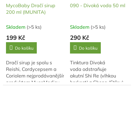
MycoBaby Dračí sirup
090 - Divoká voda 50 ml
200 ml (IMUNITA)
Skladem
(>5 ks)
Skladem
(>5 ks)
199 Kč
290 Kč
Do košíku
Do košíku
Dračí sirup je spolu s
Tinktura Divoká
Reishi, Cordycepsem a
voda odstraňuje
Coriolem nejprodávanějším
akutní Shi Re (vlhkou
produktem MycoMedicy.
horkost) z Chong (Střev).
Maminky ho dětem dávají
Tím pomáhá tento
na podporu imunity už 12
systém
let.
Chong „dezinfikovat“. Je
vhodná U...