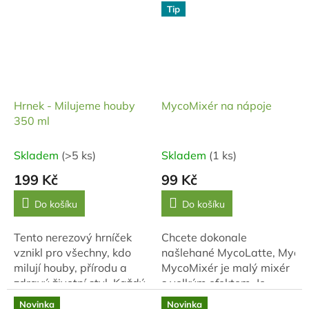
rovnováhu žaludku,
energie (Qi) a
Tip
příznivě působí na
harmonizaci vztahu
kardiovaskulární...
mezi...
Hrnek - Milujeme houby
MycoMixér na nápoje
350 ml
Skladem
(>5 ks)
Skladem
(1 ks)
199 Kč
99 Kč
Do košíku
Do košíku
Tento nerezový hrníček
Chcete dokonale
vznikl pro všechny, kdo
našlehané MycoLatte, Myco
milují houby, přírodu a
MycoMixér je malý mixér
zdravý životní styl. Každý
s velkým efektem. Je
doušek z něj připomíná
určený k našlehání nápojů
Novinka
Novinka