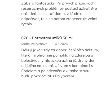
produktu
Zaberá fantasticky. Pri prvých príznakoch
je
respiračných problémov postačí užívať 3-5
5
dní. Ideálne zostať doma, v kľude a
z
odpočívať, telo sa potom zregeneruje veľmi
5
hvězdiček.
rýchlo.
076 - Rozmotání uzlíků 50 ml
Hodnocení
Marie Vejrychová
|
6.3.2026
produktu
Děkuji jako vždy za doporučení této tinktury,
je
která mi ohromně pomohla na zduřelou a
5
bolestivou lymfatickou uzlinu již druhý den
z
od jejího nasazení. Užívám v kombinaci s
5
hvězdiček.
Coriolem a po odeznění akutního stavu
budu pokračovat s Polyporem.
Z
á
p