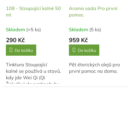
108 - Stoupající kalné 50
Aroma sada Pro první
ml
pomoc
Skladem
(>5 ks)
Skladem
(5 ks)
290 Kč
959 Kč
Do košíku
Do košíku
Tinktura Stoupající
Pět éterických olejů pro
kalné se používá u stavů,
první pomoc na doma.
kdy jde Wei Qi (Qi
Žaludku) do protipohybu.
Což se projevuje
třeba pálením
žáhy či refluxem....