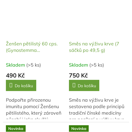
látek (aditiv).
berberinu HCI 95%.
Ženšen pětilistý 60 cps.
Směs na výživu krve (7
(Gynostemma
sáčků po 49,5 g)
pentaphyllum 20%,
Jiaogulan)
Skladem
(>5 ks)
Skladem
(>5 ks)
490 Kč
750 Kč
Do košíku
Do košíku
Podpořte přirozenou
Směs na výživu krve je
imunitu pomocí Ženšenu
sestavena podle principů
pětilistého, který zároveň
tradiční čínské medicíny
působí i jako skvělý
pro posílení a výživu krve
antioxidant. Zajišťuje pH
(Xue), doplnění životní
Novinka
Novinka