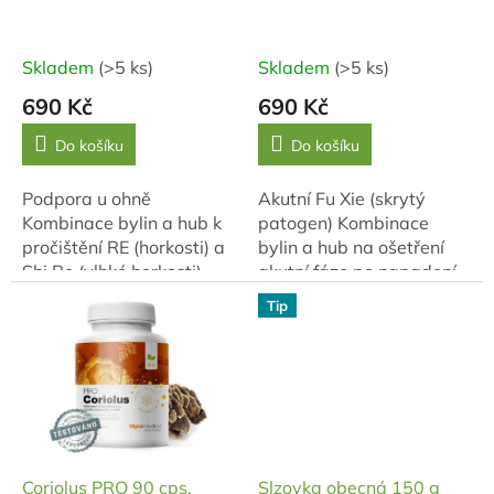
o
b
c
Skladem
(>5 ks)
Skladem
(>5 ks)
e
690 Kč
690 Kč
!
Do košíku
Do košíku
🌿
Podpora u ohně
Akutní Fu Xie (skrytý
Kombinace bylin a hub k
patogen) Kombinace
pročištění RE (horkosti) a
bylin a hub na ošetření
Shi Re (vlhké horkosti).
akutní fáze po napadení
Bylinná část volně
organismu.
Tip
vychází z receptu tradiční
čínské medicíny Huang
Lian Jie Du...
Coriolus PRO 90 cps.
Slzovka obecná 150 g