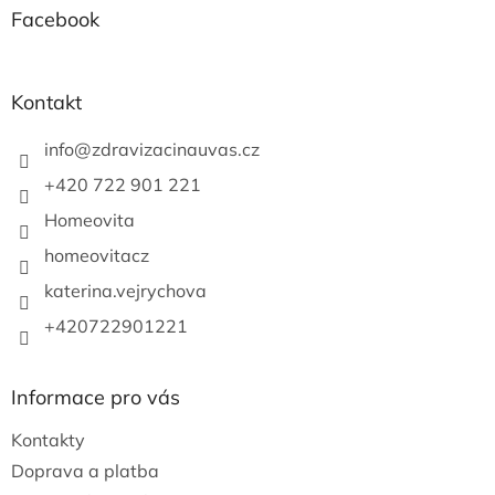
a
Facebook
t
í
Kontakt
info
@
zdravizacinauvas.cz
+420 722 901 221
Homeovita
homeovitacz
katerina.vejrychova
+420722901221
Informace pro vás
Kontakty
Doprava a platba