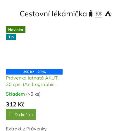
pohled na propojení
imunitního systému.
čínské medicíny,
Vhodná je u akutních...
Cestovní lékárnička🧳🆘 ⛺
vitálních...
Novinka
Tip
390 Kč
–20 %
Právenka latnatá AKUT,
30 cps. (Andrographis
paniculata 98%)
Skladem
(>5 ks)
Průměrné
hodnocení
312 Kč
produktu
je
Do košíku
5,0
z
Extrakt z Právenky