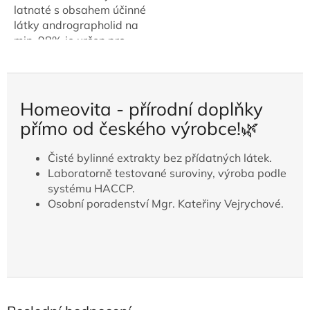
5
latnaté s obsahem účinné
hvězdiček.
látky andrographolid na
min. 98% je určen pro
maximální a rychlou
podporu jater a
imunitního systému.
Vhodná je u akutních...
Homeovita - přírodní doplňky
přímo od českého výrobce!🌿
Čisté bylinné extrakty bez přídatných látek.
Laboratorně testované suroviny, výroba podle
systému HACCP.
Osobní poradenství Mgr. Kateřiny Vejrychové.