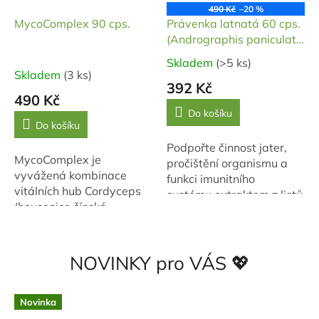
490 Kč
–20 %
MycoComplex 90 cps.
Právenka latnatá 60 cps.
(Andrographis paniculata
10%)
Skladem
(>5 ks)
Průměrné
Skladem
(3 ks)
hodnocení
392 Kč
produktu
490 Kč
je
Do košíku
Do košíku
5,0
z
Podpořte činnost jater,
MycoComplex je
5
pročištění organismu a
vyvážená kombinace
hvězdiček.
funkci imunitního
vitálních hub Cordyceps
systému extraktem z listů
(housenice čínská,
Právenky latnaté. Jedná
Cordycpes sinensis),
se o extrakt se
Reishi (lesklokorka lesklá,
standardizovaným
Ganoderma lucidum),
obsahem účinné...
NOVINKY pro VÁS 💖
Agaricus
(brazilský/mandlový...
Novinka