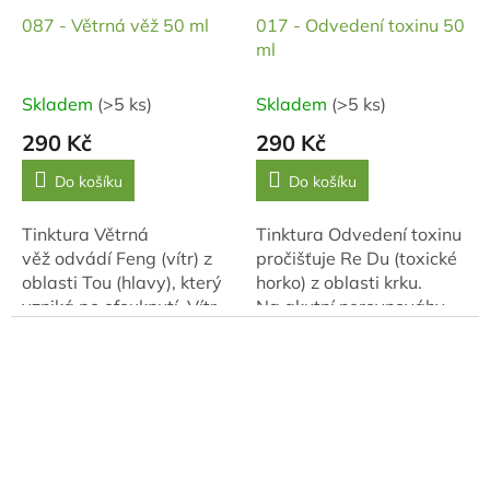
087 - Větrná věž 50 ml
017 - Odvedení toxinu 50
ml
Skladem
(>5 ks)
Skladem
(>5 ks)
290 Kč
290 Kč
Do košíku
Do košíku
Tinktura Větrná
Tinktura Odvedení toxinu
věž odvádí Feng (vítr) z
pročišťuje Re Du (toxické
oblasti Tou (hlavy), který
horko) z oblasti krku.
vzniká po ofouknutí. Vítr
Na akutní nerovnováhy
má tendenci se v hlavě
začínající v krku. Zároveň
rozpínat a vytvářet Tou...
pročišťuje Feng Re...