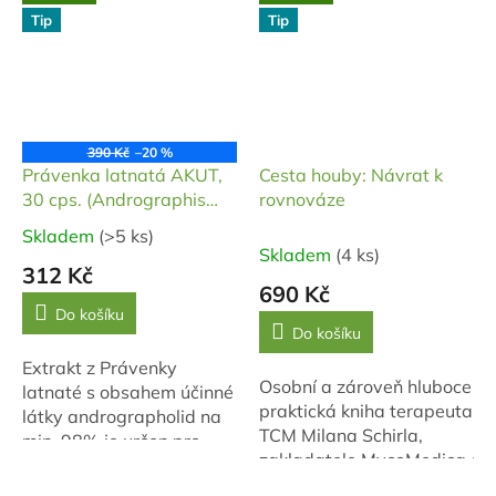
propojení s přírodou a
tak, aby se chuť...
Tip
Tip
klid, který houby
symbolizují....
390 Kč
–20 %
Právenka latnatá AKUT,
Cesta houby: Návrat k
30 cps. (Andrographis
rovnováze
paniculata 98%)
Skladem
(>5 ks)
Průměrné
Skladem
(4 ks)
hodnocení
312 Kč
produktu
690 Kč
je
Do košíku
Do košíku
5,0
z
Extrakt z Právenky
5
Osobní a zároveň hluboce
latnaté s obsahem účinné
hvězdiček.
praktická kniha terapeuta
látky andrographolid na
TCM Milana Schirla,
min. 98% je určen pro
zakladatele MycoMedica.cz.
maximální a rychlou
Přináší srozumitelný
podporu jater a