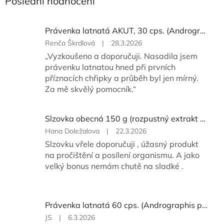
Poslední hodnocení
Právenka latnatá AKUT, 30 cps. (Andrographis paniculata 98%)
Hodnocení
Renča Škrdlová
|
28.3.2026
produktu
„Vyzkoušeno a doporučuji. Nasadila jsem
je
právenku latnatou hned při prvních
5
příznacích chřipky a průběh byl jen mírný.
z
Za mě skvělý pomocník.“
5
hvězdiček.
Slzovka obecná 150 g (rozpustný extrakt pro přípravu nápoje)
Hodnocení
Hana Doležalova
|
22.3.2026
produktu
Slzovku vřele doporučuji , úžasný produkt
je
na pročištění a posílení organismu. A jako
5
velký bonus nemám chutě na sladké .
z
5
hvězdiček.
Právenka latnatá 60 cps. (Andrographis paniculata 10%)
Hodnocení
JS
|
6.3.2026