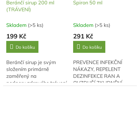
Beránčí sirup 200 ml
Spiron 50 ml
(TRÁVENÍ)
Skladem
(>5 ks)
Skladem
(>5 ks)
199 Kč
291 Kč
Do košíku
Do košíku
Beránčí sirup je svým
PREVENCE INFEKČNÍ
složením primárně
NÁKAZY, REPELENT
zaměřený na
DEZINFEKCE RAN A
podporu zdravého trávení
OVZDUŠÍ ZKLIDNĚNÍ
a chuti k jídlu.
PSYCHIKY, ZDRAVÝ
SPÁNEK ZÁSTAVA
KRVÁCENÍ, OČISTA
RUKOU