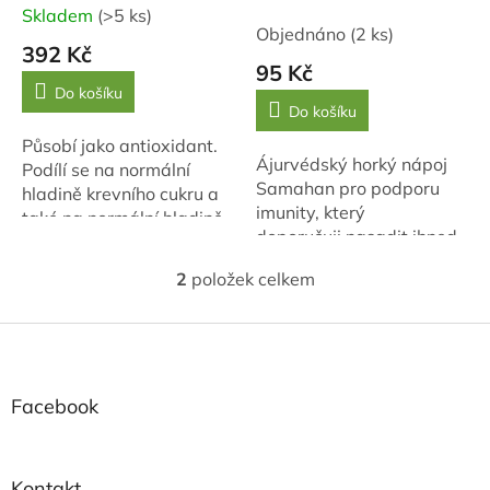
k
mukul)
Skladem
(>5 ks)
Průměrné
t
Objednáno
(2 ks)
hodnocení
ů
392 Kč
produktu
95 Kč
je
Do košíku
Do košíku
5,0
z
Působí jako antioxidant.
5
Ájurvédský horký nápoj
Podílí se na normální
hvězdiček.
Samahan pro podporu
hladině krevního cukru a
imunity, který
také na normální hladině
doporučuji nasadit ihned
cholesterolu v krvi.
při prvních příznacích
Myrhovník se používá k
2
položek celkem
nachlazení 1 sáček každé
O
pročištění střev, krve a
v
2-3 hodiny do ustoupení...
tkání....
l
Z
á
á
d
p
a
a
Facebook
c
t
í
í
p
r
Kontakt