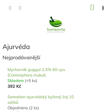
Přejít
NÁKU
na
KOŠÍK
obsah
Ajurvéda
Nejprodávanější
Myrhovník guggul 2,5% 60 cps.
(Commiphora mukul)
Skladem
(>5 ks)
392 Kč
Samahan ajurvédský bylinný čaj 10
sáčků
Objednáno
(2 ks)