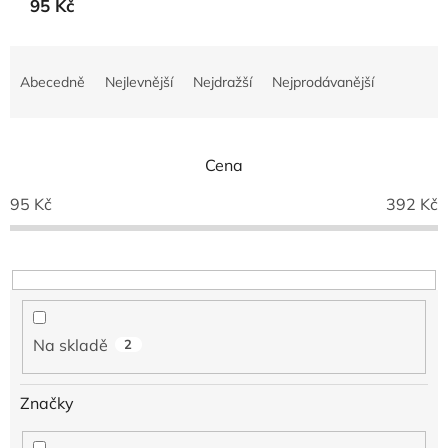
95 Kč
Ř
a
Abecedně
Nejlevnější
Nejdražší
Nejprodávanější
z
e
n
í
Cena
p
95
Kč
392
Kč
r
o
d
u
k
t
ů
Na skladě
2
Značky