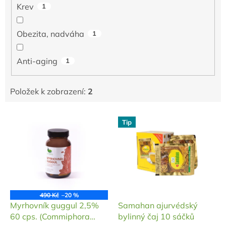
Krev
1
Obezita, nadváha
1
Anti-aging
1
Položek k zobrazení:
2
V
Tip
ý
p
i
s
p
r
o
490 Kč
–20 %
d
Myrhovník guggul 2,5%
Samahan ajurvédský
u
60 cps. (Commiphora
bylinný čaj 10 sáčků