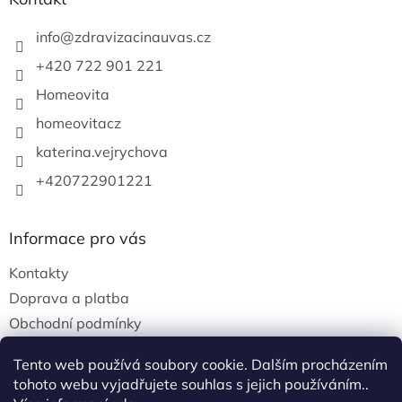
v
k
info
@
zdravizacinauvas.cz
y
v
+420 722 901 221
ý
p
Homeovita
i
s
homeovitacz
u
katerina.vejrychova
+420722901221
Informace pro vás
Kontakty
Doprava a platba
Obchodní podmínky
Podmínky ochrany osobních údajů
Tento web používá soubory cookie. Dalším procházením
tohoto webu vyjadřujete souhlas s jejich používáním..