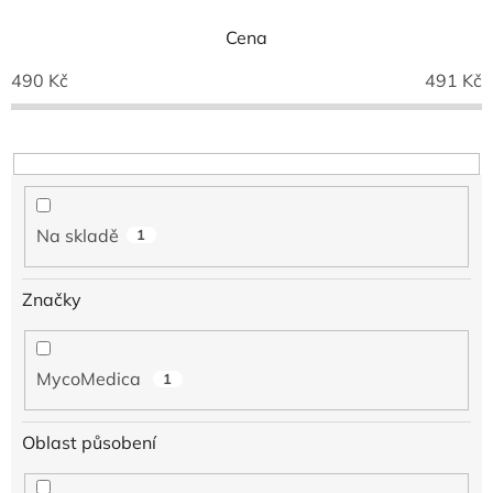
n
í
Cena
p
490
Kč
491
Kč
r
o
d
u
k
t
ů
Na skladě
1
Značky
MycoMedica
1
Oblast působení