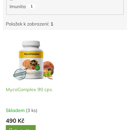
Imunita
1
Položek k zobrazení:
1
V
ý
p
i
s
p
r
o
d
MycoComplex 90 cps.
u
k
t
Skladem
(3 ks)
ů
490 Kč