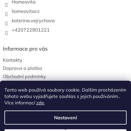
p
Homeovita
i
s
homeovitacz
u
katerina.vejrychova
+420722901221
Informace pro vás
Kontakty
Doprava a platba
Obchodní podmínky
Podmínky ochrany osobních údajů
Tento web používá soubory cookie. Dalším procházením
tohoto webu vyjadřujete souhlas s jejich používáním..
Více informací
zde
.
Vytvořil Shoptet
Nastavení
Copyright 2026
Homeovita
. Všechna práva