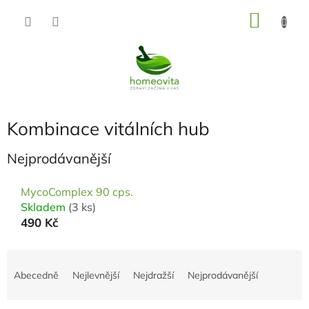
Přejít
NÁKU
na
KOŠÍK
obsah
Kombinace vitálních hub
Nejprodávanější
MycoComplex 90 cps.
Skladem
(3 ks)
490 Kč
Ř
a
Abecedně
Nejlevnější
Nejdražší
Nejprodávanější
z
e