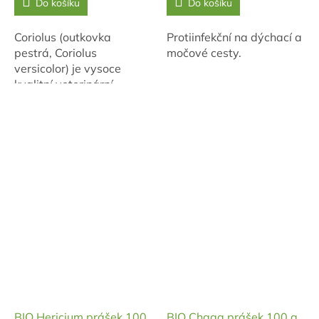
Do košíku
Do košíku
Coriolus (outkovka
Protiinfekční na dýchací a
pestrá, Coriolus
močové cesty.
versicolor) je vysoce
kvalitní veterinární
přípravek, kterého si staří
Číňané cenili pro
jeho vitalizující účinky na
tělo...
BIO Hericium prášek 100
BIO Chaga prášek 100 g