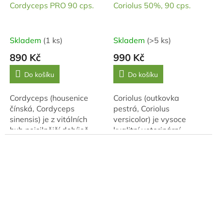
Cordyceps PRO 90 cps.
Coriolus 50%, 90 cps.
Skladem
(1 ks)
Skladem
(>5 ks)
890 Kč
990 Kč
Do košíku
Do košíku
Cordyceps (housenice
Coriolus (outkovka
čínská, Cordyceps
pestrá, Coriolus
sinensis) je z vitálních
versicolor) je vysoce
hub nejsilnější dobíječ
kvalitní veterinární
ztracené energie. V čínské
přípravek, kterého si staří
medicíně se používá pro
Číňané cenili pro
podporu...
jeho vitalizující účinky na
tělo...