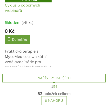
ZDARMA
D
Cyklus 6 odborných
A
webinářů
R
M
A
Skladem
(>5 ks)
0 Kč
Do košíku
Praktická terapie s
MycoMedicou. Unikátní
vzdělávací série pro
odborníky, která propojuje
teorii tradiční čínské
medicíny s konkrétním
NAČÍST 21 DALŠÍCH
využitím vitálních hub a
S
1
4
bylinných...
t
O
r
82
položek celkem
v
á
l
n
NAHORU
k
á