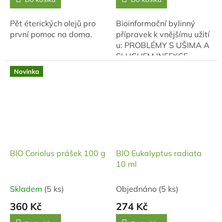
Pět éterických olejů pro
Bioinformační bylinný
první pomoc na doma.
přípravek k vnějšímu užití
u: PROBLÉMY S UŠIMA A
SLUCHEM INFEKCE
ZPŮSOBENÉ
Novinka
HERPETICKÝMI VIRY
NACHLAZENÍ, BOLESTI
ZUBŮ, KOŽNÍ OBTÍŽE
BIO Coriolus prášek 100 g
BIO Eukalyptus radiata
10 ml
Skladem
(5 ks)
Objednáno
(5 ks)
360 Kč
274 Kč