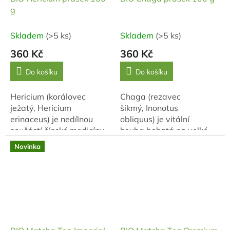
g
Skladem
(>5 ks)
Skladem
(>5 ks)
360 Kč
360 Kč
Do košíku
Do košíku
Hericium (korálovec
Chaga (rezavec
ježatý, Hericium
šikmý, Inonotus
erinaceus) je nedílnou
obliquus) je vitální
součástí čínské medicíny.
houba bohatá na velké
Podlé té
množství bioaktivních
Novinka
dokáže vyrovnávat Yin
látek. Obsahuje 4 %
a Yang v těle a má...
triterpenů, melanin
a kyselinu...