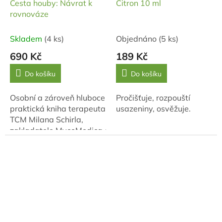
Cesta houby: Návrat k
Citron 10 ml
rovnováze
Skladem
(4 ks)
Objednáno
(5 ks)
690 Kč
189 Kč
Do košíku
Do košíku
Osobní a zároveň hluboce
Pročišťuje, rozpouští
praktická kniha terapeuta
usazeniny, osvěžuje.
TCM Milana Schirla,
zakladatele MycoMedica.cz.
Přináší srozumitelný
pohled na propojení
čínské medicíny,
vitálních...