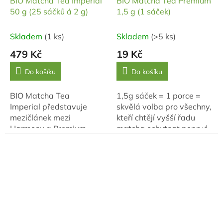
BIO Matcha Tea Imperial
BIO Matcha Tea Premium
50 g (25 sáčků á 2 g)
1,5 g (1 sáček)
Skladem
(1 ks)
Skladem
(>5 ks)
479 Kč
19 Kč
Do košíku
Do košíku
BIO Matcha Tea
1,5g sáček = 1 porce =
Imperial představuje
skvělá volba pro všechny,
mezičlánek mezi
kteří chtějí vyšší řadu
Harmony a Premium.
matcha ochutnat poprvé.
Má jemnější chuť a
Velmi šikovné a praktické!
bohatší pěnu než
Ochutnejte prémiovou...
Harmony, ale
současně výraznější
chuť než...