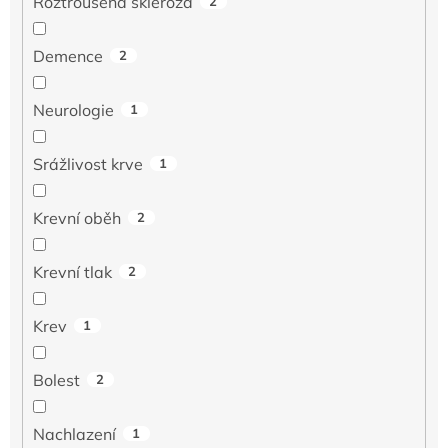
Roztroušená skleróza
2
Demence
2
Neurologie
1
Srážlivost krve
1
Krevní oběh
2
Krevní tlak
2
Krev
1
Bolest
2
Nachlazení
1