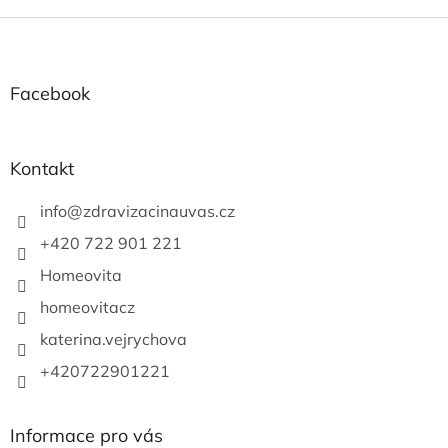
o
d
v
Z
a
á
c
á
n
í
p
í
p
a
Facebook
r
t
v
í
k
y
Kontakt
v
ý
info
@
zdravizacinauvas.cz
p
i
+420 722 901 221
s
u
Homeovita
homeovitacz
katerina.vejrychova
+420722901221
Informace pro vás