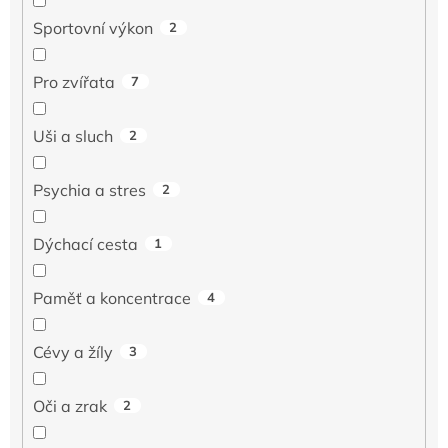
Sportovní výkon
2
Pro zvířata
7
Uši a sluch
2
Psychia a stres
2
Dýchací cesta
1
Paměť a koncentrace
4
Cévy a žíly
3
Oči a zrak
2