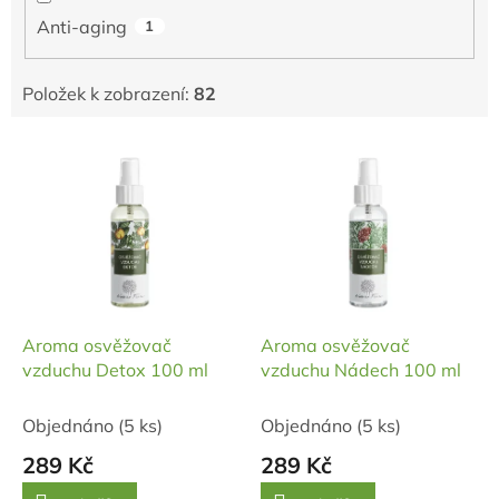
Anti-aging
1
Položek k zobrazení:
82
V
ý
p
i
s
p
r
o
d
Aroma osvěžovač
Aroma osvěžovač
u
vzduchu Detox 100 ml
vzduchu Nádech 100 ml
k
t
Objednáno
(5 ks)
Objednáno
(5 ks)
ů
289 Kč
289 Kč