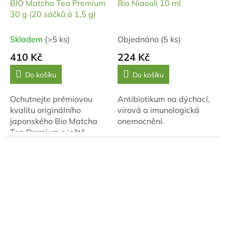
BIO Matcha Tea Premium
Bio Niaouli 10 ml
30 g (20 sáčků á 1,5 g)
Skladem
(>5 ks)
Objednáno
(5 ks)
410 Kč
224 Kč
Do košíku
Do košíku
Ochutnejte prémiovou
Antibiotikum na dýchací,
kvalitu originálního
virová a imunologická
japonského Bio Matcha
onemocnění.
Tea Premium s ještě
větším obsahem
aminokyselin a podílem
kofeinu. Balení obsahuje
20 kusů 1,5 g sáčků....