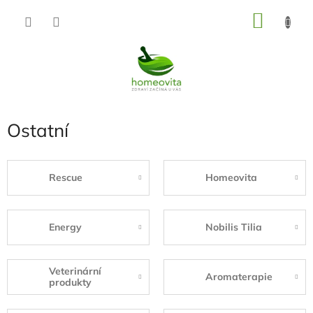
Přejít
NÁKU
na
KOŠÍK
obsah
Ostatní
Rescue
Homeovita
Energy
Nobilis Tilia
Veterinární
Aromaterapie
produkty