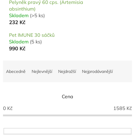
Pelyněk pravý 60 cps. (Artemisia
absinthium)
Skladem
(>5 ks)
232 Kč
Pet IMUNE 30 sáčků
Skladem
(5 ks)
990 Kč
Ř
a
Abecedně
Nejlevnější
Nejdražší
Nejprodávanější
z
e
n
í
Cena
p
0
Kč
1585
Kč
r
o
d
u