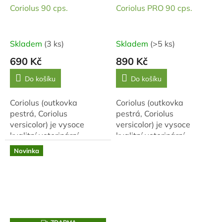
Coriolus 90 cps.
Coriolus PRO 90 cps.
Skladem
(3 ks)
Skladem
(>5 ks)
690 Kč
890 Kč
Do košíku
Do košíku
Coriolus (outkovka
Coriolus (outkovka
pestrá, Coriolus
pestrá, Coriolus
versicolor) je vysoce
versicolor) je vysoce
kvalitní veterinární
kvalitní veterinární
přípravek, kterého si staří
přípravek, kterého si staří
Novinka
Číňané cenili pro
Číňané cenili pro
jeho vitalizující účinky na
jeho vitalizující účinky na
tělo...
tělo...
Z