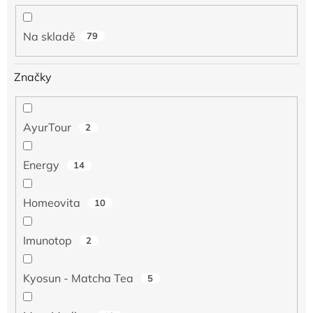
k
t
ů
Na skladě
79
Značky
AyurTour
2
Energy
14
Homeovita
10
Imunotop
2
Kyosun - Matcha Tea
5