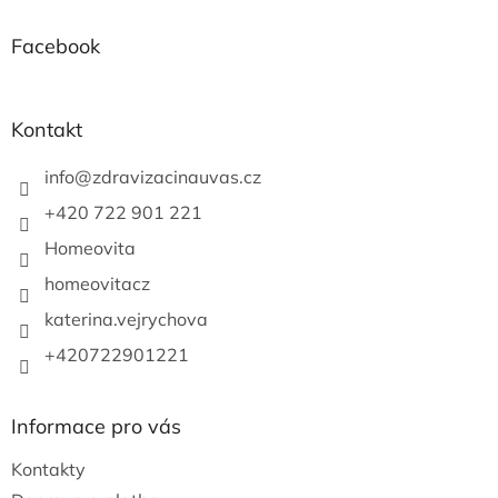
d
p
a
a
Facebook
c
t
í
í
p
r
Kontakt
v
k
info
@
zdravizacinauvas.cz
y
v
+420 722 901 221
ý
p
Homeovita
i
s
homeovitacz
u
katerina.vejrychova
+420722901221
Informace pro vás
Kontakty