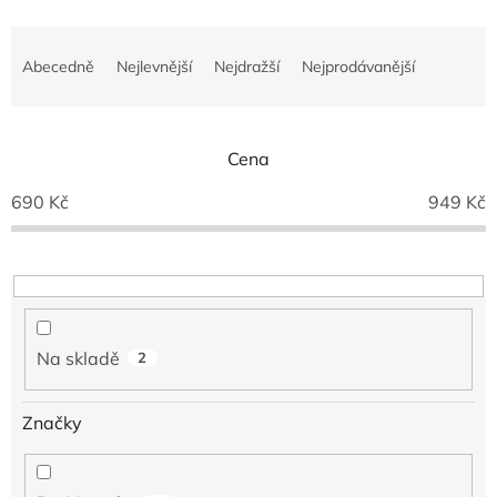
Ř
a
Abecedně
Nejlevnější
Nejdražší
Nejprodávanější
z
e
n
í
Cena
p
690
Kč
949
Kč
r
o
d
u
k
t
ů
Na skladě
2
Značky