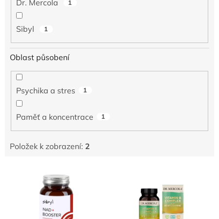
Dr. Mercola
1
Sibyl
1
Oblast působení
Psychika a stres
1
Paměť a koncentrace
1
Položek k zobrazení:
2
V
ý
p
i
s