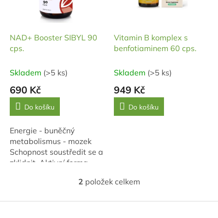
p
r
o
d
NAD+ Booster SIBYL 90
Vitamin B komplex s
u
cps.
benfotiaminem 60 cps.
k
t
Skladem
(>5 ks)
Skladem
(>5 ks)
ů
690 Kč
949 Kč
Do košíku
Do košíku
Energie - buněčný
metabolismus - mozek
Schopnost soustředit se a
zklidnit. Aktivní forma
vitamínu B3.
2
položek celkem
O
v
l
Z
á
á