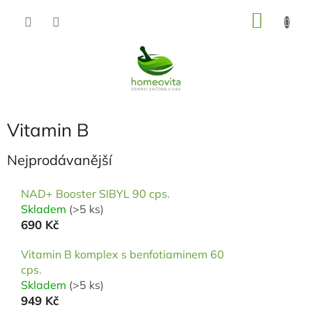
Přejít
NÁKU
na
KOŠÍK
obsah
Vitamin B
Nejprodávanější
NAD+ Booster SIBYL 90 cps.
Skladem
(>5 ks)
690 Kč
Vitamin B komplex s benfotiaminem 60
cps.
Skladem
(>5 ks)
949 Kč