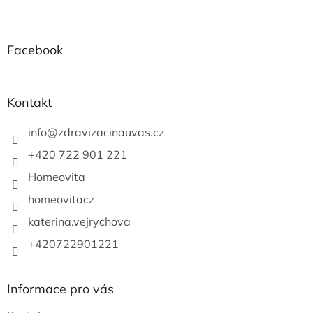
Z
á
p
a
Facebook
t
í
Kontakt
info
@
zdravizacinauvas.cz
+420 722 901 221
Homeovita
homeovitacz
katerina.vejrychova
+420722901221
Informace pro vás