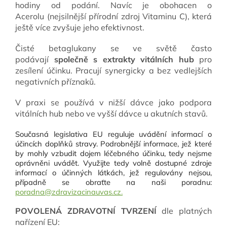
hodiny od podání. Navíc je obohacen o
Acerolu
(nejsilnější přírodní zdroj Vitaminu C), která
ještě více zvyšuje jeho efektivnost.
Čisté betaglukany se ve světě často
podávají
společně s extrakty vitálních hub
pro
zesílení účinku. Pracují synergicky a bez vedlejších
negativních příznaků.
V praxi se používá v nižší dávce jako podpora
vitálních hub nebo ve vyšší dávce u akutních stavů.
Současná legislativa EU reguluje uvádění informací o
účincích doplňků stravy. Podrobnější informace, jež které
by mohly vzbudit dojem léčebného účinku, tedy nejsme
oprávněni uvádět. Využijte tedy volně dostupné zdroje
informací o účinných látkách, jež regulovány nejsou,
případně se obraťte na naši poradnu:
poradna@zdravizacinauvas.cz.
POVOLENÁ ZDRAVOTNÍ TVRZENÍ
dle platných
nařízení EU: