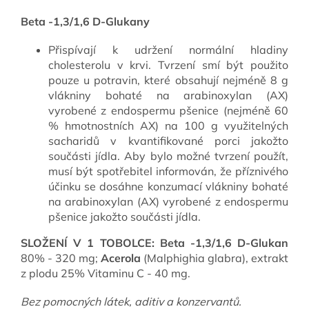
Beta -1,3/1,6 D-Glukany
Přispívají k udržení normální hladiny
cholesterolu v krvi. Tvrzení smí být použito
pouze u potravin, které obsahují nejméně 8 g
vlákniny bohaté na arabinoxylan (AX)
vyrobené z endospermu pšenice (nejméně 60
% hmotnostních AX) na 100 g využitelných
sacharidů v kvantifikované porci jakožto
součásti jídla. Aby bylo možné tvrzení použít,
musí být spotřebitel informován, že příznivého
účinku se dosáhne konzumací vlákniny bohaté
na arabinoxylan (AX) vyrobené z endospermu
pšenice jakožto součásti jídla.
SLOŽENÍ V 1 TOBOLCE:
Beta -1,3/1,6 D-Glukan
80% - 320 mg;
Acerola
(Malphighia glabra), extrakt
z plodu 25% Vitaminu C - 40 mg.
Bez pomocných látek, aditiv a konzervantů.