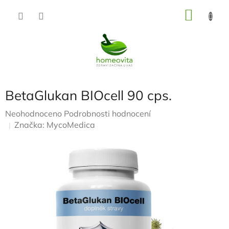
Přejít
NÁKU
na
KOŠÍK
obsah
BetaGlukan BIOcell 90 cps.
Průměrné
Neohodnoceno
Podrobnosti hodnocení
hodnocení
Značka:
MycoMedica
produktu
je
0,0
z
5
hvězdiček.