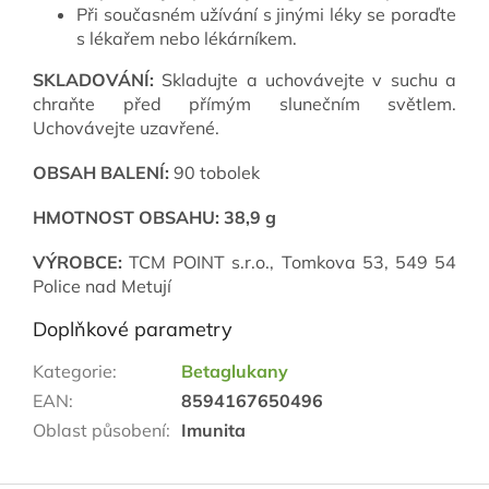
Při současném užívání s jinými léky se poraďte
s lékařem nebo lékárníkem.
SKLADOVÁNÍ:
Skladujte a uchovávejte v suchu a
chraňte před přímým slunečním světlem.
Uchovávejte uzavřené.
OBSAH BALENÍ:
90 tobolek
HMOTNOST OBSAHU: 38,9 g
VÝROBCE:
TCM POINT s.r.o., Tomkova 53, 549 54
Police nad Metují
Doplňkové parametry
Kategorie
:
Betaglukany
EAN
:
8594167650496
Oblast působení
:
Imunita