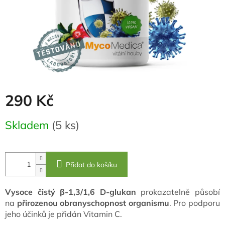
290 Kč
Měrná
Skladem
(5 ks)
cena:
Přidat do košíku
Vysoce čistý
β
-1,3/1,6 D-glukan
prokazatelně působí
na
přirozenou obranyschopnost organismu
. Pro podporu
jeho účinků je přidán Vitamin C.