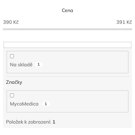
n
í
Cena
p
390
Kč
391
Kč
r
o
d
u
k
t
ů
Na skladě
1
Značky
MycoMedica
1
Položek k zobrazení:
1