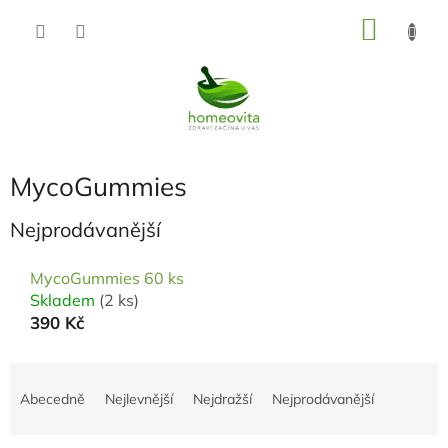
Přejít
NÁKU
na
KOŠÍK
obsah
MycoGummies
Nejprodávanější
MycoGummies 60 ks
Skladem
(2 ks)
390 Kč
Ř
a
Abecedně
Nejlevnější
Nejdražší
Nejprodávanější
z
e