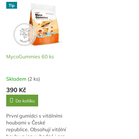
V
Tip
ý
p
i
s
p
r
o
d
MycoGummies 60 ks
u
k
t
Skladem
(2 ks)
ů
390 Kč
Do košíku
První gumídci s vitálními
houbami v České
republice. Obsahují vitální
houby a jsou vhodné i pro