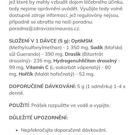
jež které by mohly vzbudit dojem léčebného účinku,
tedy nejsme oprávněni uvádět. Využijte tedy volně
dostupné zdroje informací, jež regulovány nejsou,
případně se obraťte na naši poradnu:
poradna@zdravizacinauvas.cz.
SLOŽENÍ V 1 DÁVCE (5 g):
OptiMSM
(Methylsulfonylmethan) - 1 350 mg,
Sodík
(Mořská
sůl Guerande)
- 390 mg,
Draslík
(Bitartrát
draselný)- 235 mg,
Hydrogenuhličitan draselný
-
99 mg,
Vitamín C
(L-askorbát vápenatý) -
80
mg,
Hořčík
(Malát hořečnatý) - 52 mg.
DOPORUČENÉ DÁVKOVÁNÍ:
5 g (1 odměrku) 1-4 x
denně.
POUŽITÍ
: Prášek rozpušťte ve vodě a vypijte.
DŮLEŽITÉ UPOZORNĚNÍ:
Nepřekračujte doporučené dávkování.