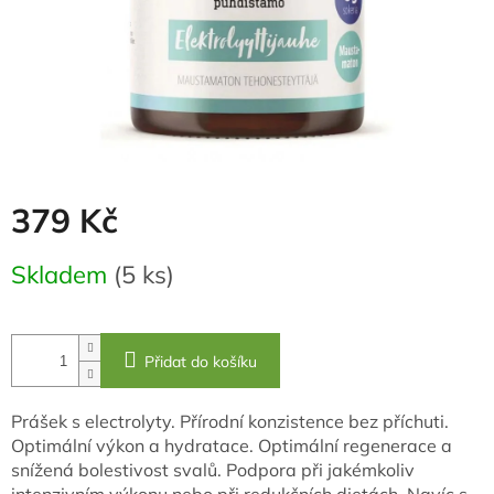
379 Kč
Měrná
Skladem
(5 ks)
cena:
Přidat do košíku
Prášek s electrolyty. Přírodní konzistence bez příchuti.
Optimální výkon a hydratace. Optimální regenerace a
snížená bolestivost svalů. Podpora při jakémkoliv