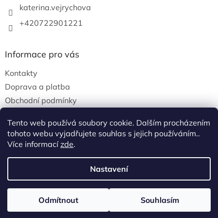
katerina.vejrychova
+420722901221
Informace pro vás
Kontakty
Doprava a platba
Obchodní podmínky
Podmínky ochrany osobních údajů
Tento web používá soubory cookie. Dalším procházením
tohoto webu vyjadřujete souhlas s jejich používáním..
Více informací
zde
.
Vytvořil Shoptet
Nastavení
Copyright 2026
Homeovita
. Všechna práva
Odmítnout
Souhlasím
vyhrazena.
Upravit nastavení cookies