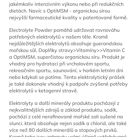
jakémkoliv intenzivním výkonu nebo při redukčních
dietách. Navíc s OptiMSM - organickou sírou
nejvyšší farmaceutické kvality v patentované formě.
Electrolyte Powder pomáhá udržovat rovnováhu
potřebných elektrolytů v našem těle. Kromě
nejdůležitějších elektrolytů obsahuje guerandskou
mořskou sůl, Doplňky stravy>Vitamíny>>Vitamin C
a OptiMSM, superčistou organickou síru. Produkt je
vhodný pro hydrataci při vrcholovém sportu,
rekreačním sportu, saunování, v horkém letním dni
nebo kdykoli se potíme. Tento elektrolytický prášek
je také dokonale vhodný k podpoře zvýšené potřeby
elektrolytů v ketogenní stravě.
Elektrolyty a další minerály produktu pocházejí z
nejkvalitnějších zdrojů a základ produktu, sodík,
pochází z celé nerafinované mořské soli sušené na
slunci, která obsahuje nejen sodík a chlorid, ale také
více než 80 dalších minerálů a stopových prvků.
Kromě toho jsou zahrnuty velmi účinně vstřebávané