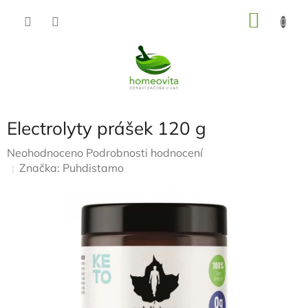
Přejít
NÁKU
na
KOŠÍK
obsah
Electrolyty prášek 120 g
Průměrné
Neohodnoceno
Podrobnosti hodnocení
hodnocení
Značka:
Puhdistamo
produktu
je
0,0
z
5
hvězdiček.