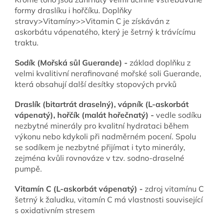
formy draslíku i hořčíku. Doplňky
stravy>Vitamíny>>Vitamin C je získáván z
askorbátu vápenatého, který je šetrný k trávícímu
traktu.
Sodík (Mořská sůl Guerande) -
základ doplňku z
velmi kvalitivní nerafinované mořské soli Guerande,
která obsahují další desítky stopových prvků
Draslík (bitartrát draselný), vápník (L-askorbát
vápenatý), hořčík (malát hořečnatý) -
vedle sodíku
nezbytné minerály pro kvalitní hydrataci během
výkonu nebo kdykoli při nadměrném pocení. Spolu
se sodíkem je nezbytné přijímat i tyto minerály,
zejména kvůli rovnováze v tzv. sodno-draselné
pumpě.
Vitamín C (L-askorbát vápenatý) -
zdroj vitamínu C
šetrný k žaludku, vitamín C má vlastnosti související
s oxidativním stresem