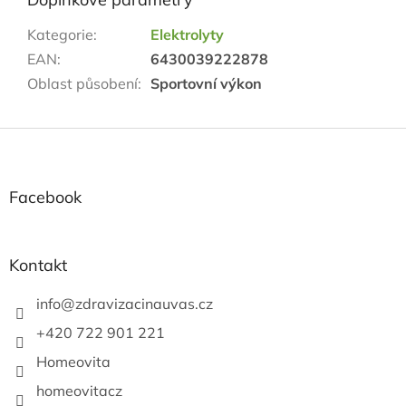
Kategorie
:
Elektrolyty
EAN
:
6430039222878
Oblast působení
:
Sportovní výkon
Z
á
p
a
Facebook
t
í
Kontakt
info
@
zdravizacinauvas.cz
+420 722 901 221
Homeovita
homeovitacz