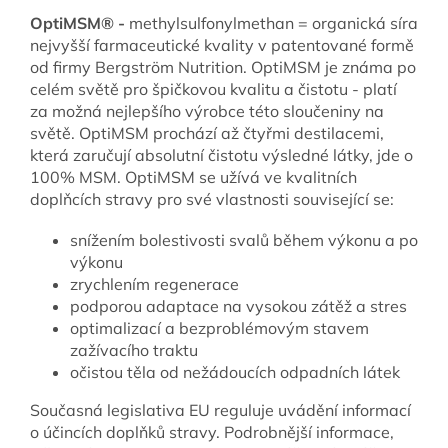
OptiMSM® -
methylsulfonylmethan = organická síra
nejvyšší farmaceutické kvality v patentované formě
od firmy Bergström Nutrition. OptiMSM je známa po
celém světě pro špičkovou kvalitu a čistotu - platí
za možná nejlepšího výrobce této sloučeniny na
světě. OptiMSM prochází až čtyřmi destilacemi,
která zaručují absolutní čistotu výsledné látky, jde o
100% MSM. OptiMSM se užívá ve kvalitních
doplňcích stravy pro své vlastnosti související se:
snížením bolestivosti svalů během výkonu a po
výkonu
zrychlením regenerace
podporou adaptace na vysokou zátěž a stres
optimalizací a bezproblémovým stavem
zažívacího traktu
očistou těla od nežádoucích odpadních látek
Současná legislativa EU reguluje uvádění informací
o účincích doplňků stravy. Podrobnější informace,