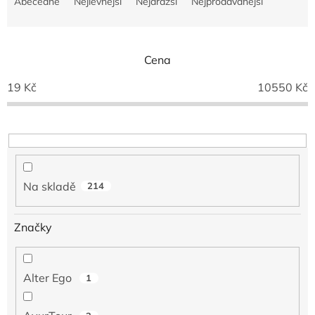
Abecedně
Nejlevnější
Nejdražší
Nejprodávanější
z
e
n
í
Cena
p
19
Kč
10550
Kč
r
o
d
u
k
t
ů
Na skladě
214
Značky
Alter Ego
1