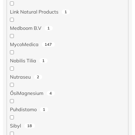
Link Natural Products
1
Medboom B.V
1
MycoMedica
147
Nobilis Tilia
1
Nutraseu
2
ŐsiMagnesium
4
Puhdistamo
1
Sibyl
18