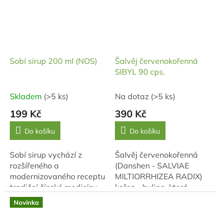
mezi...
Sobí sirup 200 ml (NOS)
Šalvěj červenokořenná
SIBYL 90 cps.
Skladem
(>5 ks)
Na dotaz
(>5 ks)
199 Kč
390 Kč
Do košíku
Do košíku
Sobí sirup vychází z
Šalvěj červenokořenná
rozšířeného a
(Danshen - SALVIAE
modernizovaného receptu
MILTIORRHIZEA RADIX)
tradiční čínské medicíny
kořen - bylina, která
Bi Yan Wan doplněného o
tvarem i barvou
Novinka
vitální houby Reishi a
připomíná kořen ženšenu,
Pornatku. Sobí sirup je
proto se