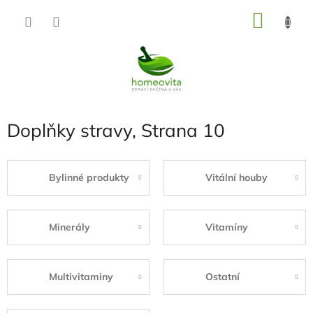
Přejít
NÁKU
na
KOŠÍK
obsah
Doplňky stravy
, Strana 10
Bylinné produkty
Vitální houby
Minerály
Vitamíny
Multivitaminy
Ostatní