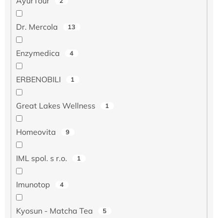
AyurTour
2
Dr. Mercola
13
Enzymedica
4
ERBENOBILI
1
Great Lakes Wellness
1
Homeovita
9
IML spol. s r.o.
1
Imunotop
4
Kyosun - Matcha Tea
5