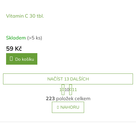
Vitamin C 30 tbl.
Skladem
(>5 ks)
59 Kč
Do košíku
NAČÍST 13 DALŠÍCH
S
1
10
11
t
O
r
223
položek celkem
v
á
l
n
NAHORU
k
á
o
d
v
Z
a
á
c
á
n
í