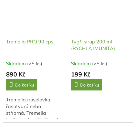
spánku. Tělový krém je
spánku. Tělový krém je
tvořen 25%...
tvořen 25%...
Tremella PRO 90 cps.
Tygří sirup 200 ml
(RYCHLÁ IMUNITA)
Skladem
(>5 ks)
Skladem
(>5 ks)
890 Kč
199 Kč
Do košíku
Do košíku
Tremella (rosolovka
řasotvará nebo
stříbrná, Tremella
fuciformis) podle čínské
medicíny zvlhčuje sliznice.
Obsahuje vysoké