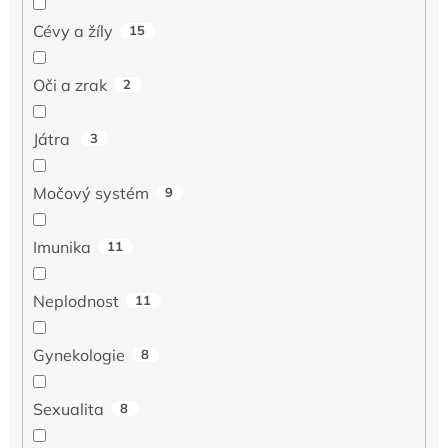
Cévy a žíly
15
Oči a zrak
2
Játra
3
Močový systém
9
Imunika
11
Neplodnost
11
Gynekologie
8
Sexualita
8