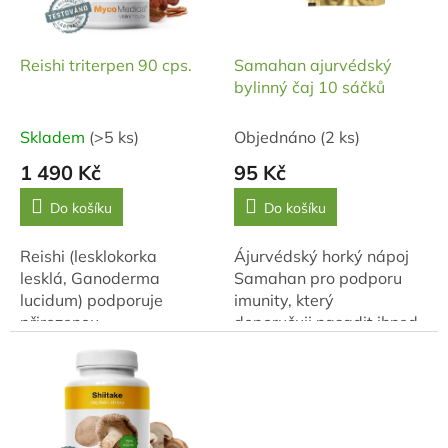
r
o
d
Reishi triterpen 90 cps.
Samahan ajurvédský
u
bylinný čaj 10 sáčků
k
t
Skladem
(>5 ks)
Objednáno
(2 ks)
ů
1 490 Kč
95 Kč
Do košíku
Do košíku
Reishi (lesklokorka
Ájurvédský horký nápoj
lesklá, Ganoderma
Samahan pro podporu
lucidum) podporuje
imunity, který
přirozenou
doporučuji nasadit ihned
obranyschopnost
při prvních příznacích
a vitalitu, přispívá
nachlazení 1 sáček každé
k udržení normální funkce
2-3 hodiny do ustoupení...
oběhového...