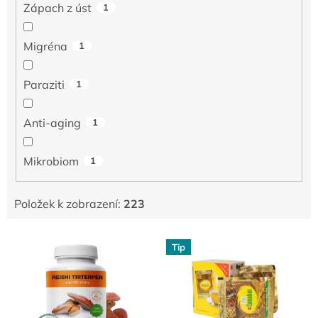
Zápach z úst
1
Migréna
1
Paraziti
1
Anti-aging
1
Mikrobiom
1
Položek k zobrazení:
223
V
Tip
ý
p
i
s
p