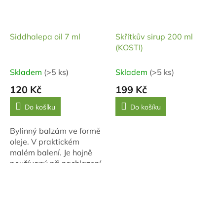
Siddhalepa oil 7 ml
Skřítkův sirup 200 ml
(KOSTI)
Skladem
(>5 ks)
Skladem
(>5 ks)
120 Kč
199 Kč
Do košíku
Do košíku
Bylinný balzám ve formě
oleje. V praktickém
malém balení. Je hojně
používaný při nachlazení
a pro úlevu od bolesti
ztuhlých a namožených
svalů a kloubů.