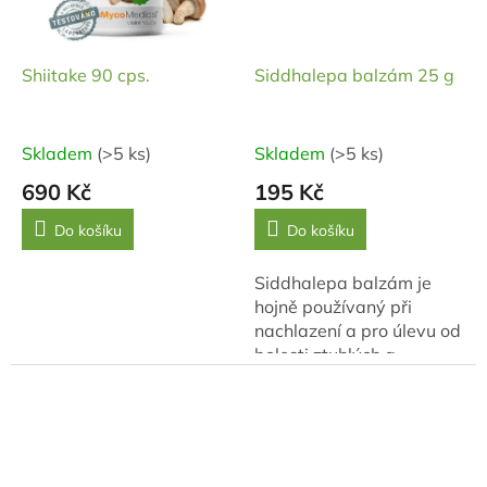
Shiitake 90 cps.
Siddhalepa balzám 25 g
Skladem
(>5 ks)
Skladem
(>5 ks)
690 Kč
195 Kč
Do košíku
Do košíku
Siddhalepa balzám je
hojně používaný při
nachlazení a pro úlevu od
bolesti ztuhlých a
namožených svalů a
kloubů.