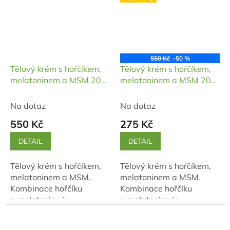
550 Kč
–50 %
Tělový krém s hořčíkem,
Tělový krém s hořčíkem,
melatoninem a MSM 200
melatoninem a MSM 200
ml
ml (minimální trvanlivost
do: 09/2025)
Na dotaz
Na dotaz
550 Kč
275 Kč
DETAIL
DETAIL
Tělový krém s hořčíkem,
Tělový krém s hořčíkem,
melatoninem a MSM.
melatoninem a MSM.
Kombinace hořčíku
Kombinace hořčíku
a melatoninu je
a melatoninu je
balzámem pro uvolnění
balzámem pro uvolnění
napětí a zkvalitnění
napětí a zkvalitnění