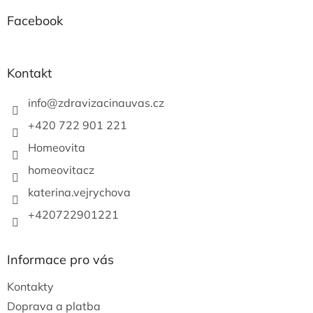
p
í
p
a
Facebook
r
t
v
í
k
y
Kontakt
v
ý
info
@
zdravizacinauvas.cz
p
i
+420 722 901 221
s
u
Homeovita
homeovitacz
katerina.vejrychova
+420722901221
Informace pro vás
Kontakty
Doprava a platba