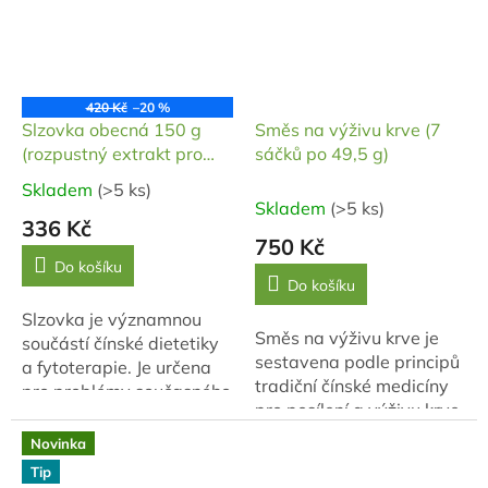
420 Kč
–20 %
Slzovka obecná 150 g
Směs na výživu krve (7
(rozpustný extrakt pro
sáčků po 49,5 g)
přípravu nápoje)
Skladem
(>5 ks)
Průměrné
Skladem
(>5 ks)
hodnocení
336 Kč
produktu
750 Kč
je
Do košíku
Do košíku
5,0
z
Slzovka je významnou
5
Směs na výživu krve je
součástí čínské dietetiky
hvězdiček.
sestavena podle principů
a fytoterapie. Je určena
tradiční čínské medicíny
pro problémy současného
pro posílení a výživu krve
člověka. Snižuje negativní
(Xue), doplnění životní
vliv nedostatku pohybu,
Novinka
energie (Qi) a
nadměrného sezení a
Tip
harmonizaci vztahu
špatné...