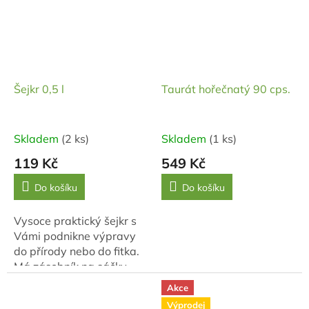
sestaven podle...
nazývá DANSHEN. V
čínské...
Šejkr 0,5 l
Taurát hořečnatý 90 cps.
Skladem
(2 ks)
Skladem
(1 ks)
119 Kč
549 Kč
Do košíku
Do košíku
Vysoce praktický šejkr s
Vámi podnikne výpravy
do přírody nebo do fitka.
Má zásobník na sáčky
Matcha Tea.
Akce
Výprodej