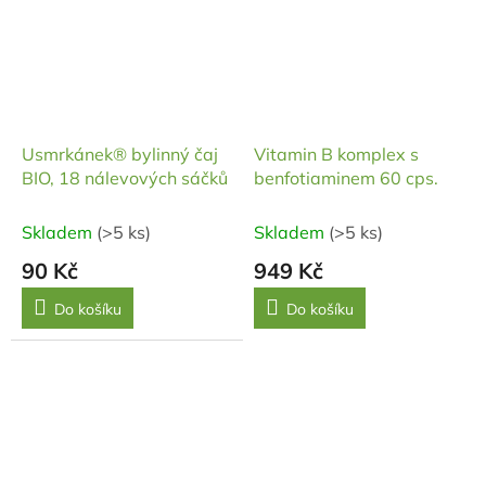
množství minerálů.
Usmrkánek® bylinný čaj
Vitamin B komplex s
BIO, 18 nálevových sáčků
benfotiaminem 60 cps.
Skladem
(>5 ks)
Skladem
(>5 ks)
90 Kč
949 Kč
Do košíku
Do košíku