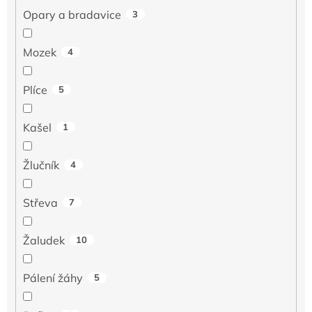
Opary a bradavice
3
Mozek
4
Plíce
5
Kašel
1
Žlučník
4
Střeva
7
Žaludek
10
Pálení žáhy
5