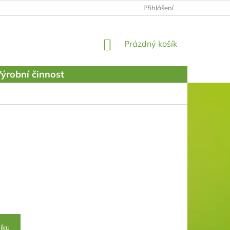
PODMÍNKY OCHRANY OSOBNÍCH ÚDAJŮ
Přihlášení
NÁKUPNÍ
Prázdný košík
KOŠÍK
ýrobní činnost
íku