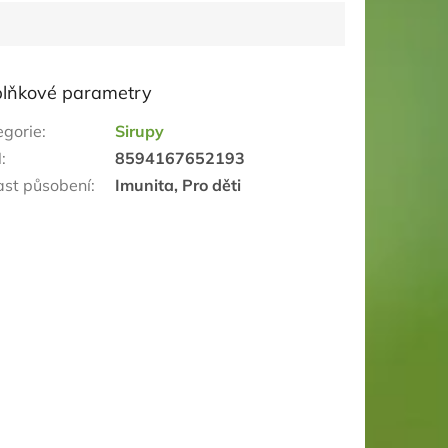
lňkové parametry
egorie
:
Sirupy
N
:
8594167652193
ast působení
:
Imunita, Pro děti