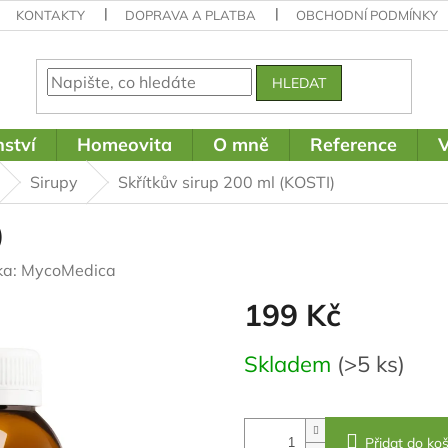
KONTAKTY
DOPRAVA A PLATBA
OBCHODNÍ PODMÍNKY
HLEDAT
ství
Homeovita
O mně
Reference
V
Sirupy
Skřítkův sirup 200 ml (KOSTI)
)
ka:
MycoMedica
199 Kč
Měrná
Skladem
(>5 ks)
cena:
Přidat do koš