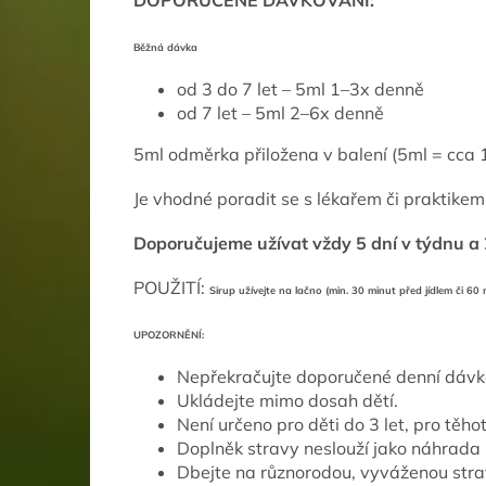
DOPORUČENÉ DÁVKOVÁNÍ:
Běžná dávka
od 3 do 7 let – 5ml 1–3x denně
od 7 let – 5ml 2–6x denně
5ml odměrka přiložena v balení (5ml = cca 1
Je vhodné poradit se s lékařem či praktikem
Doporučujeme užívat vždy 5 dní v týdnu a
POUŽITÍ:
Sirup užívejte na lačno (min. 30 minut před jídlem či 60
UPOZORNĚNÍ:
Nepřekračujte doporučené denní dávk
Ukládejte mimo dosah dětí.
Není určeno pro děti do 3 let, pro těhot
Doplněk stravy neslouží jako náhrada 
Dbejte na různorodou, vyváženou strav