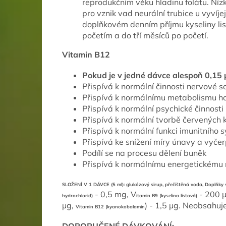
reprodukčním věku hladinu folátu. Nízk
pro vznik vad neurální trubice u vyvíje
doplňkovém denním příjmu kyseliny li
početím a do tří měsíců po početí.
Vitamin B12
Pokud je v jedné dávce alespoň 0,15 μ
Přispívá k normální činnosti nervové 
Přispívá k normálnímu metabolismu h
Přispívá k normální psychické činnosti
Přispívá k normální tvorbě červených 
Přispívá k normální funkci imunitního 
Přispívá ke snížení míry únavy a vyče
Podílí se na procesu dělení buněk
Přispívá k normálnímu energetickému
SLOŽENÍ V 1 DÁVCE (5 ml):
glukózový sirup,
přečištěná voda,
Doplňky 
- 0,5 mg, V
- 200 
hydrochlorid)
itamin B9 (kyselina listová)
µg,
) - 1,5 µg. Neobsahuje
Vitamin B12 (kyanokobalamin