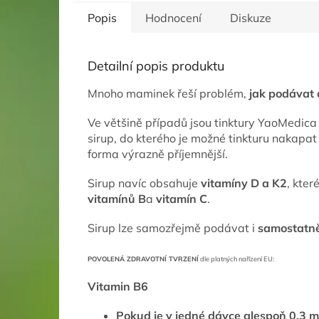
Popis
Hodnocení
Diskuze
Detailní popis produktu
Mnoho maminek řeší problém,
jak podávat 
Ve většině případů jsou tinktury YaoMedica 
sirup, do kterého je možné tinkturu nakapat 
forma výrazně příjemnější.
Sirup navíc obsahuje
vitamíny D a K2
, kter
vitamínů B
a
vitamín C
.
Sirup lze samozřejmě podávat i
samostatn
POVOLENÁ ZDRAVOTNÍ TVRZENÍ
dle platných nařízení EU:
Vitamin B6
Pokud je v jedné dávce alespoň 0,3 mg