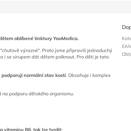
Dop
dětem oblíbené tinktury YaoMedica.
Kat
EA
"chuťově výrazné". Proto jsme připravili jednoduchý
Obl
a i se sirupem dát dětem polknout. Pro děti je tato
é
podporují normální stav kostí
. Obsahuje i komplex
ě
na podporu dětského organismu.
 vitaminu B6, tak lze tvrdit: