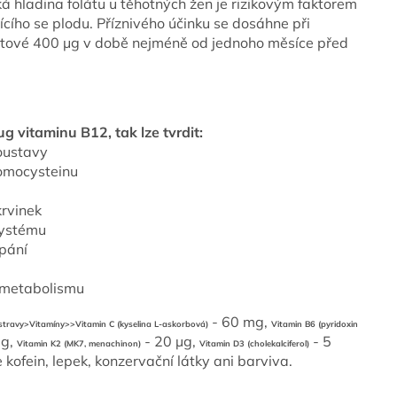
á hladina folátu u těhotných žen je rizikovým faktorem
jícího se plodu. Příznivého účinku se dosáhne při
stové 400 μg v době nejméně od jednoho měsíce před
g vitaminu B12, tak lze tvrdit:
soustavy
omocysteinu
krvinek
systému
rpání
 metabolismu
- 60 mg,
stravy>Vitamíny>>Vitamin C (kyselina L-askorbová)
Vitamin B6 (pyridoxin
µg,
- 20 µg,
- 5
Vitamin K2 (MK7, menachinon)
Vitamin D3 (cholekalciferol)
 kofein, lepek, konzervační látky ani barviva.