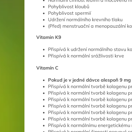
Normální činnost ledvin a močového m
Pohyblivost kloubů
Pohyblivost spermií
Udržení normálního krevního tlaku
(Před) menstruační a menopauzální k
Vitamin K9
Přispívá k udržení normálního stavu ko
Přispívá k normální srážlivosti krve
Vitamín C
Pokud je v jedné dávce alespoň 9 mg v
Přispívá k normální tvorbě kolagenu pr
Přispívá k normální tvorbě kolagenu pr
Přispívá k normální tvorbě kolagenu p
Přispívá k normální tvorbě kolagenu pr
Přispívá k normální tvorbě kolagenu pr
Přispívá k normální tvorbě kolagenu p
Přispívá k normálnímu energetickému
Přispívá k normální činnosti nervové 