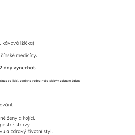
 kávová lžička).
 čínské medicíny.
 2 dny vynechat.
 minut po jídle), zapíjejte vodou nebo slabým zeleným čajem.
ování.
né ženy a kojící.
pestré stravy.
u a zdravý životní styl.