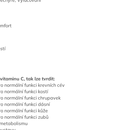
ěchýře, Vylučování
omfort
stí
itaminu C, tak lze tvrdit:
o normální funkci krevních cév
o normální funkci kostí
ro normální funkci chrupavek
o normální funkci dásní
o normální funkci kůže
ro normální funkci zubů
 metabolismu
soustavy