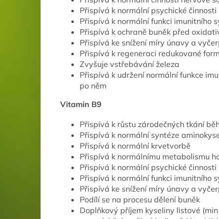
Přispívá k normální psychické činnosti
Přispívá k normální funkci imunitního 
Přispívá k ochraně buněk před oxidat
Přispívá ke snížení míry únavy a vyče
Přispívá k regeneraci redukované for
Zvyšuje vstřebávání železa
Přispívá k udržení normální funkce im
po něm
Vitamin B9
Přispívá k růstu zárodečných tkání bě
Přispívá k normální syntéze aminokyse
Přispívá k normální krvetvorbě
Přispívá k normálnímu metabolismu h
Přispívá k normální psychické činnosti
Přispívá k normální funkci imunitního 
Přispívá ke snížení míry únavy a vyče
Podílí se na procesu dělení buněk
Doplňkový příjem kyseliny listové (mi