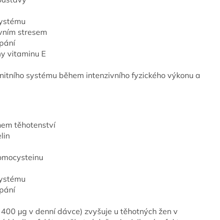
systému
ivním stresem
rpání
my vitaminu E
unitního systému během intenzivního fyzického výkonu a
hem těhotenství
lin
omocysteinu
systému
rpání
n 400 μg v denní dávce) zvyšuje u těhotných žen v