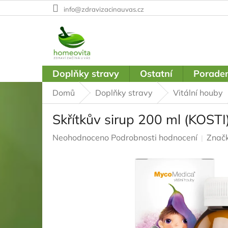
Přejít
info@zdravizacinauvas.cz
na
obsah
Doplňky stravy
Ostatní
Poraden
Domů
Doplňky stravy
Vitální houby
Skřítkův sirup 200 ml (KOSTI
Průměrné
Neohodnoceno
Podrobnosti hodnocení
Znač
hodnocení
produktu
je
0,0
z
5
hvězdiček.