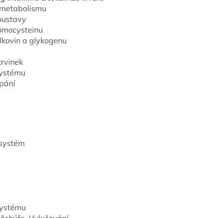
 metabolismu
soustavy
omocysteinu
lkovin a glykogenu
krvinek
systému
rpání
 systém
systému