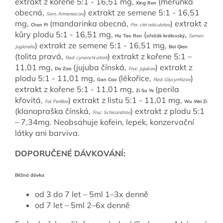
extrakt z kořene 5:1 - 16,51 mg,
(meruňka
Xing Ren
obecná,
) extrakt ze semene 5:1 - 16,51
Sem. Armeniacae
mg,
(mandarinka obecná,
) extrakt z
Chen Pi
Per. citri reticulatae
kůry plodu 5:1 - 16,51 mg,
(
,
Hu Tao Ren
ořešák královský
Semen
) extrakt ze semene 5:1 - 16,51 mg,
Juglandis
Bai Qian
(tolita pravá,
) extrakt z kořene 5:1 –
Rad. cynanchi atrati
11,01 mg,
(jujuba čínská,
) extrakt z
Da Zao
Fruc. Jujubae
plodu 5:1 - 11,01 mg,
(lékořice,
)
Gan Cao
Rad. Glycyrrhizae
extrakt z kořene 5:1 - 11,01 mg,
(perila
Zi Su Ye
křovitá,
) extrakt z listu 5:1 - 11,01 mg,
Fol. Perillae
Wu Wei Zi
(klanopraška čínská,
) extrakt z plodu 5:1
Fruc. Schisandrae
– 7,34mg. Neobsahuje kofein, lepek, konzervační
látky ani barviva.
DOPORUČENÉ DÁVKOVÁNÍ:
Běžná dávka
od 3 do 7 let – 5ml 1–3x denně
od 7 let – 5ml 2–6x denně