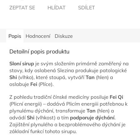
ZEPTAT SE
HLÍDAT
SDÍLET
Popis
Hodnocení
Diskuze
Detailní popis produktu
Sloní sirup
je svým složením primárně zaměřený na
stavy, kdy oslabená Slezina produkuje patologické
Shi
(vlhko), které stoupá, vytváří
Tan
(hlen) a
oslabuje
Fei
(Plíce).
Z pohledu tradiční čínské medicíny posiluje
Fei Qi
(Plicní energii) – dodává Plicím energiii potřebnou k
plynulému dýchání, transformuje
Tan
(hlen) a
odvádí
Shi
(vlhkost) a tím
podporuje dýchání
.
Zajištění plynulého a bezproblémového dýchání je
základní funkcí tohoto sirupu.