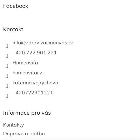
a
Facebook
t
í
Kontakt
info
@
zdravizacinauvas.cz
+420 722 901 221
Homeovita
homeovitacz
katerina.vejrychova
+420722901221
Informace pro vás
Kontakty
Doprava a platba