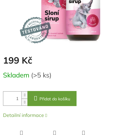
199 Kč
Měrná
Skladem
(>5 ks)
cena:
Přidat do košíku
Detailní informace