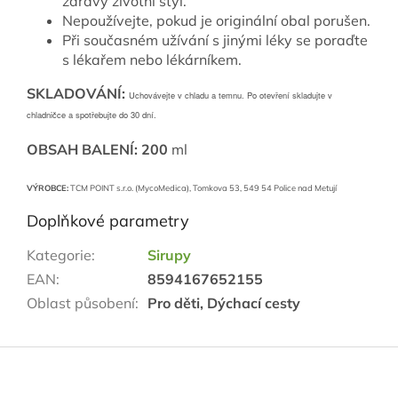
zdravý životní styl.
Nepoužívejte, pokud je originální obal porušen.
Při současném užívání s jinými léky se poraďte
s lékařem nebo lékárníkem.
SKLADOVÁNÍ:
Uchovávejte v chladu a temnu. Po otevření skladujte v
chladničce a spotřebujte do 30 dní.
OBSAH BALENÍ: 200
ml
VÝROBCE:
TCM POINT s.r.o. (MycoMedica), Tomkova 53, 549 54 Police nad Metují
Doplňkové parametry
Kategorie
:
Sirupy
EAN
:
8594167652155
Oblast působení
:
Pro děti, Dýchací cesty
Z
á
p