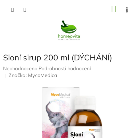
Přejít
NÁKU
na
KOŠÍK
obsah
Sloní sirup 200 ml (DÝCHÁNÍ)
Průměrné
Neohodnoceno
Podrobnosti hodnocení
hodnocení
Značka:
MycoMedica
produktu
je
0,0
z
5
hvězdiček.