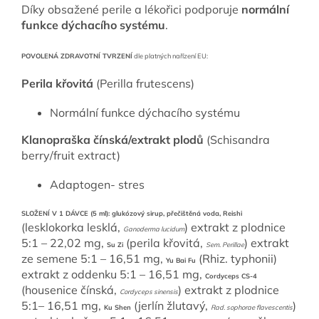
Díky obsažené perile a lékořici podporuje
normální
funkce dýchacího systému
.
POVOLENÁ ZDRAVOTNÍ TVRZENÍ
dle platných nařízení EU:
Perila křovitá
(Perilla frutescens)
Normální funkce dýchacího systému
Klanopraška čínská/extrakt plodů
(Schisandra
berry/fruit extract)
Adaptogen- stres
SLOŽENÍ V 1 DÁVCE (5 ml):
glukózový sirup,
přečištěná voda,
Reishi
(lesklokorka lesklá,
) extrakt z plodnice
Ganoderma lucidum
5:1 – 22,02 mg,
(perila křovitá,
) extrakt
Su Zi
Sem. Perillae
ze semene 5:1 – 16,51 mg,
(Rhiz. typhonii)
Yu Bai Fu
extrakt z oddenku 5:1 – 16,51 mg,
Cordyceps CS-4
(housenice čínská,
) extrakt z plodnice
Cordyceps sinensis
5:1– 16,51 mg,
(jerlín žlutavý,
)
Ku Shen
Rad. sophorae flavescentis