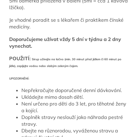
5ml odměrka přiložena v balení (5ml = cca 1 kávová
lžička).
Je vhodné poradit se s lékařem či praktikem čínské
medicíny.
Doporučujeme užívat vždy 5 dní v týdnu a 2 dny
vynechat.
POUŽITÍ:
Sirup užívejte na lačno (min. 30 minut před jídlem či 60 minut po
jídle), zapíjejte vodou nebo slabým zeleným čajem.
UPOZORNĚNÍ:
Nepřekračujte doporučené denní dávkování.
Ukládejte mimo dosah dětí.
Není určeno pro děti do 3 let, pro těhotné ženy
a kojící.
Doplněk stravy neslouží jako náhrada pestré
stravy.
Dbejte na různorodou, vyváženou stravu a