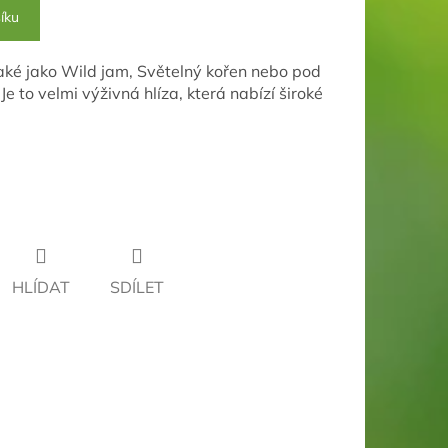
íku
aké jako
Wild jam, Světelný kořen
nebo pod
Je to velmi výživná hlíza, která nabízí široké
HLÍDAT
SDÍLET