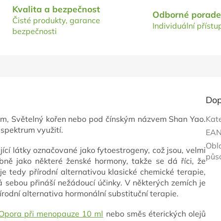
Kvalita a bezpečnost
Odborné porade
Čisté produkty, garance
Individuální přístu
bezpečnosti
Dop
am, Světelný kořen
nebo pod čínským názvem
Shan Yao.
Kat
é spektrum využití.
EA
Obl
jící látky označované jako fytoestrogeny, což jsou, velmi
půs
bně jako některé ženské hormony, takže se dá říci, že
 tedy přírodní alternativou klasické chemické terapie,
 sebou přináší nežádoucí účinky. V některých zemích je
rodní alternativa hormonální substituční terapie.
Opora při menopauze 10 ml
nebo směs éterických olejů