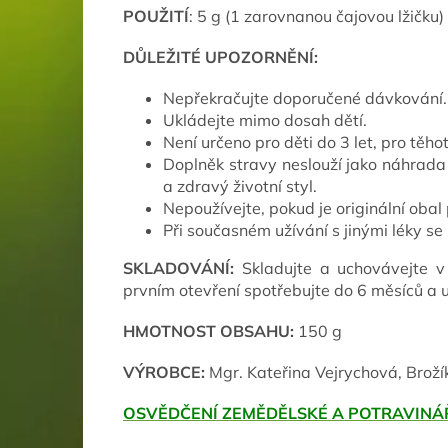
POUŽITÍ
: 5 g (1 zarovnanou čajovou lžičku)
DŮLEŽITÉ UPOZORNĚNÍ:
Nepřekračujte doporučené dávkování.
Ukládejte mimo dosah dětí.
Není určeno pro děti do 3 let, pro těhot
Doplněk stravy neslouží jako náhrada
a zdravý životní styl.
Nepoužívejte, pokud je originální obal
Při současném užívání s jinými léky s
SKLADOVÁNÍ:
Skladujte a uchovávejte v
prvním otevření spotřebujte do 6 měsíců a 
HMOTNOST OBSAHU:
150 g
VÝROBCE:
Mgr. Kateřina Vejrychová, Broží
OSVĚDČENÍ ZEMĚDĚLSKÉ A POTRAVINÁŘ