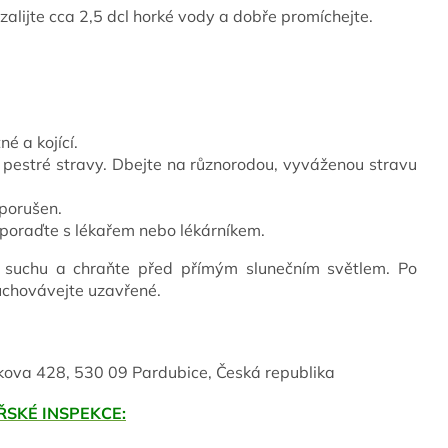
 zalijte cca 2,5 dcl horké vody a dobře promíchejte.
né a kojící.
 pestré stravy. Dbejte na různorodou, vyváženou stravu
 porušen.
e poraďte s lékařem nebo lékárníkem.
 suchu a chraňte před přímým slunečním světlem. Po
uchovávejte uzavřené.
kova 428, 530 09 Pardubice, Česká republika
SKÉ INSPEKCE: