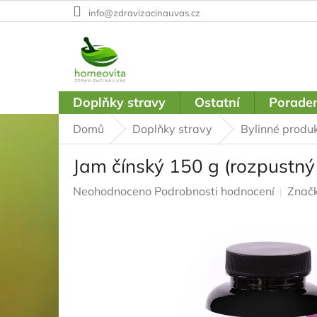
Přejít
info@zdravizacinauvas.cz
na
obsah
Doplňky stravy
Ostatní
Poraden
Domů
Doplňky stravy
Bylinné produ
Jam čínský 150 g (rozpustný 
Průměrné
Neohodnoceno
Podrobnosti hodnocení
Znač
hodnocení
produktu
je
0,0
z
5
hvězdiček.