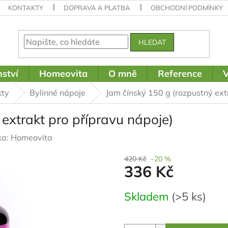
KONTAKTY
DOPRAVA A PLATBA
OBCHODNÍ PODMÍNKY
HLEDAT
ství
Homeovita
O mně
Reference
V
kty
Bylinné nápoje
Jam čínský 150 g (rozpustný ext
extrakt pro přípravu nápoje)
ka:
Homeovita
420 Kč
–20 %
336 Kč
Měrná
Skladem
(>5 ks)
cena: