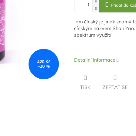
Přidat do koš
Jam čínský
je jinak známý t
čínským názvem
Shan Yao.
spektrum využití.
Detailní informace
420 Kč
–20 %
TISK
ZEPTAT SE