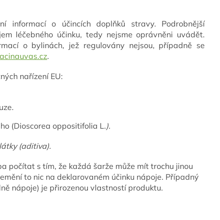
ní informací o účincích doplňků stravy. Podrobnější
ojem léčebného účinku, tedy nejsme oprávněni uvádět.
rmací o bylinách, jež regulovány nejsou, případně se
acinauvas.cz
.
tných nařízení EU:
uze.
ho (Dioscorea oppositifolia L.
).
tky (aditiva).
a počítat s tím, že každá šarže může mít trochu jinou
nemění to nic na deklarovaném účinku nápoje. Případný
ě nápoje) je přirozenou vlastností produktu.