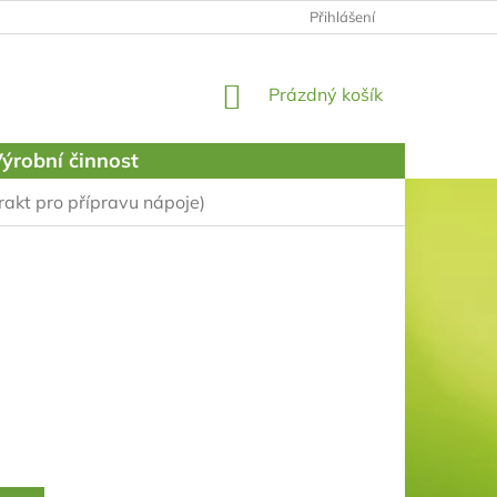
PODMÍNKY OCHRANY OSOBNÍCH ÚDAJŮ
Přihlášení
NÁKUPNÍ
Prázdný košík
KOŠÍK
ýrobní činnost
rakt pro přípravu nápoje)