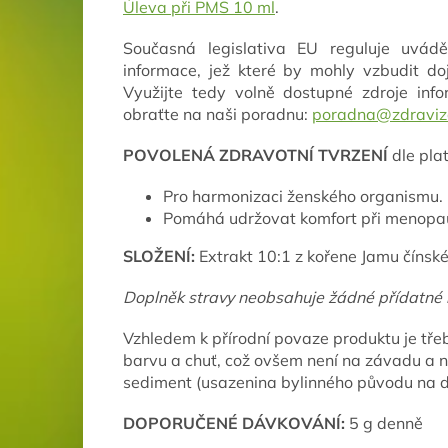
Úleva při PMS 10 ml
.
Současná legislativa EU reguluje uvádě
informace, jež které by mohly vzbudit d
Využijte tedy volně dostupné zdroje info
obraťte na naši poradnu:
poradna@zdraviz
POVOLENÁ ZDRAVOTNÍ TVRZENÍ
dle pla
Pro harmonizaci ženského organismu.
Pomáhá udržovat komfort při menopa
SLOŽENÍ:
Extrakt 10:1 z kořene Jamu čínské
Doplněk stravy neobsahuje žádné přídatné lá
Vzhledem k přírodní povaze produktu je třeb
barvu a chuť, což ovšem není na závadu a 
sediment (usazenina bylinného původu na dn
DOPORUČENÉ DÁVKOVÁNÍ:
5 g denně