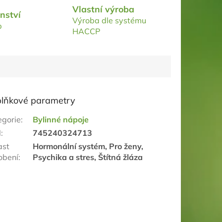
Vlastní výroba
nství
Výroba dle systému
p
HACCP
lňkové parametry
egorie
:
Bylinné nápoje
N
:
745240324713
ast
Hormonální systém, Pro ženy,
obení
:
Psychika a stres, Štítná žláza