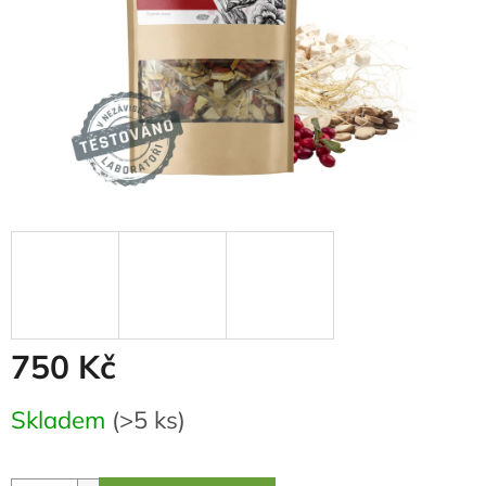
750 Kč
Měrná
Skladem
(>5 ks)
cena: