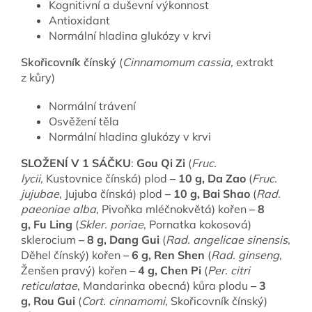
Kognitivní a duševní výkonnost
Antioxidant
Normální hladina glukózy v krvi
Skořicovník čínský
(
Cinnamomum cassia,
extrakt
z kůry)
Normální trávení
Osvěžení těla
Normální hladina glukózy v krvi
SLOŽENÍ V 1 SÁČKU
:
Gou Qi Zi
(
Fruc.
lycii,
Kustovnice čínská) plod
– 10 g,
Da Zao
(
Fruc.
jujubae
, Jujuba čínská) plod
– 10 g,
Bai Shao
(
Rad.
paeoniae alba
, Pivoňka mléčnokvětá) kořen
– 8
g,
Fu Ling
(
Skler. poriae
, Pornatka kokosová)
sklerocium
– 8 g,
Dang Gui
(
Rad. angelicae sinensis
,
Děhel čínský) kořen
– 6 g,
Ren Shen
(
Rad. ginseng
,
Ženšen pravý) kořen
– 4 g,
Chen Pi
(
Per. citri
reticulatae
, Mandarinka obecná) kůra plodu
– 3
g,
Rou Gui
(
Cort. cinnamomi
, Skořicovník čínský)