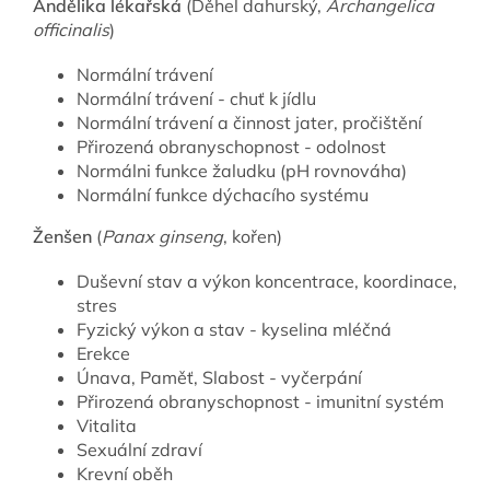
Andělika lékařská
(Děhel dahurský,
Archangelica
officinalis
)
Normální trávení
Normální trávení - chuť k jídlu
Normální trávení a činnost jater, pročištění
Přirozená obranyschopnost - odolnost
Normálni funkce žaludku (pH rovnováha)
Normální funkce dýchacího systému
Ženšen
(
Panax ginseng
, kořen)
Duševní stav a výkon koncentrace, koordinace,
stres
Fyzický výkon a stav - kyselina mléčná
Erekce
Únava, Paměť, Slabost - vyčerpání
Přirozená obranyschopnost - imunitní systém
Vitalita
Sexuální zdraví
Krevní oběh