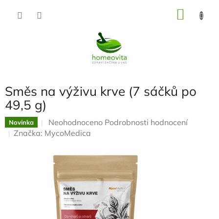
Přejít
NÁKU
na
KOŠÍK
obsah
Směs na výživu krve (7 sáčků po
49,5 g)
Průměrné
Neohodnoceno
Podrobnosti hodnocení
Novinka
hodnocení
Značka:
MycoMedica
produktu
je
0,0
z
5
hvězdiček.