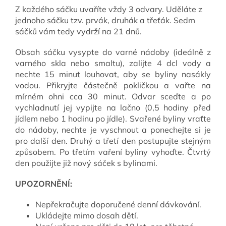
Z každého sáčku uvaříte vždy 3 odvary. Uděláte z
jednoho sáčku tzv. prvák, druhák a třeťák. Sedm
sáčků vám tedy vydrží na 21 dnů.
Obsah sáčku vysypte do varné nádoby (ideálně z
varného skla nebo smaltu), zalijte 4 dcl vody a
nechte 15 minut louhovat, aby se byliny nasákly
vodou. Přikryjte částečně pokličkou a vařte na
mírném ohni cca 30 minut. Odvar sceďte a po
vychladnutí jej vypijte na lačno (0,5 hodiny před
jídlem nebo 1 hodinu po jídle). Svařené byliny vraťte
do nádoby, nechte je vyschnout a ponechejte si je
pro další den. Druhý a třetí den postupujte stejným
způsobem. Po třetím vaření byliny vyhoďte. Čtvrtý
den použijte již nový sáček s bylinami.
UPOZORNĚNÍ:
Nepřekračujte doporučené denní dávkování.
Ukládejte mimo dosah dětí.