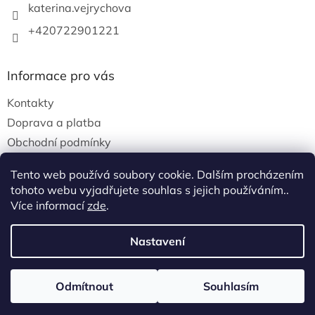
katerina.vejrychova
+420722901221
Informace pro vás
Kontakty
Doprava a platba
Obchodní podmínky
Podmínky ochrany osobních údajů
Tento web používá soubory cookie. Dalším procházením
tohoto webu vyjadřujete souhlas s jejich používáním..
Více informací
zde
.
Vytvořil Shoptet
Nastavení
Copyright 2026
Homeovita
. Všechna práva
Odmítnout
Souhlasím
vyhrazena.
Upravit nastavení cookies