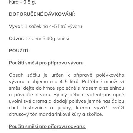
kůra
– 0,5 g.
DOPORUČENÉ DÁVKOVÁNÍ:
Vývar:
1 sáček na 4-5 litrů vývaru
Odvar:
1x denně 40g směsi
POUŽITÍ:
Použití směsi pro přípravu vývaru:
Obsah sáčku je určen k přípravě polévkového
vývaru o objemu cca 4-5 litrů. Potřebné množství
směsi dejte do hrnce společně s masem a zeleninou
a přiveďte k varu. Byliny během vaření postupně
uvolní své aroma a dodají polévce jemně nasládlou
chuť kustovnice a jujuby, kterou vyváží svěží
citrusový tón mandarinkové kůry a skořice.
Použití směsi pro přípravu odvaru: