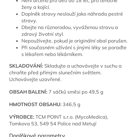
Není určeno pro děti do 18 let, pro těhotné
ženy a kojící.
Doplněk stravy neslouží jako náhrada pestré
stravy.
Dbejte na různorodou, vyváženou stravu a
zdravý životní styl.
Nepoužívejte, pokud je originální obal porušen.
Při současném užívání s jinými léky se poraďte
s lékařem nebo lékárníkem.
SKLADOVÁNÍ:
Skladujte a uchovávejte v suchu a
chraňte před přímým slunečním světlem.
Uchovávejte uzavřené.
OBSAH BALENÍ:
7
sáčků směsi po 49,5 g
HMOTNOST OBSAHU:
346,5 g
VÝROBCE:
TCM POINT s.r.o. (MycoMedica),
Tomkova 53, 549 54 Police nad Metují
Doplňkové parametry