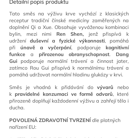
Detailní popis produktu
Tato směs na výživu krve
vychází z klasických
receptur tradiční čínské medicíny zaměřených na
doplnění Qi a Xue. Obsahuje vyváženou kombinaci
bylin, mezi nimi
Ren Shen,
jenž přispívá k
udržení
duševní a fyzické výkonnosti
, pomáhá
při
únavě a vyčerpání
, podporuje
kognitivní
funkce
a
přirozenou obranyschopnost
.
Dang
Gui
podporuje normální trávení a činnost jater,
zatímco Rou Gui přispívá k normálnímu trávení a
pomáhá udržovat normální hladinu glukózy v krvi.
Směs je vhodná k přidávání do
vývarů
nebo
k
pravidelné konzumaci ve formě odvarů
, které
přirozeně doplňují každodenní výživu a zahřejí tělo i
ducha.
POVOLENÁ ZDRAVOTNÍ TVRZENÍ
dle platných
nařízení EU: