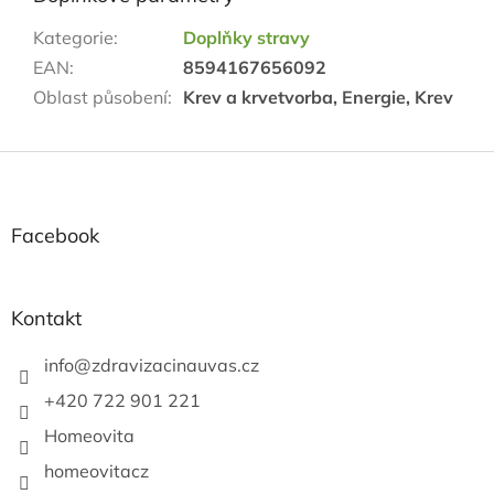
Kategorie
:
Doplňky stravy
EAN
:
8594167656092
Oblast působení
:
Krev a krvetvorba, Energie, Krev
Z
á
p
a
Facebook
t
í
Kontakt
info
@
zdravizacinauvas.cz
+420 722 901 221
Homeovita
homeovitacz