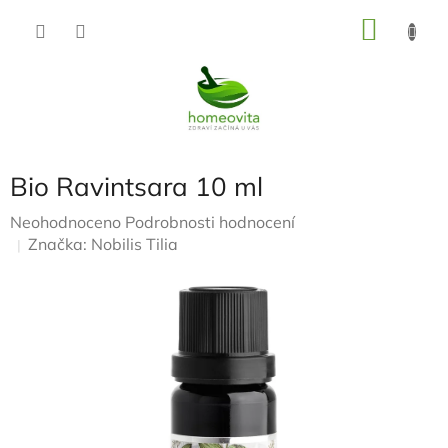
Přejít
NÁKU
na
KOŠÍK
obsah
Bio Ravintsara 10 ml
Průměrné
Neohodnoceno
Podrobnosti hodnocení
hodnocení
Značka:
Nobilis Tilia
produktu
je
0,0
z
5
hvězdiček.