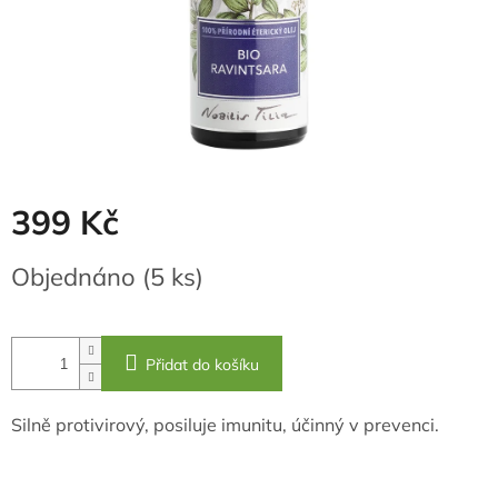
399 Kč
Měrná
Objednáno
(5 ks)
cena:
Přidat do košíku
Silně protivirový, posiluje imunitu, účinný v prevenci.