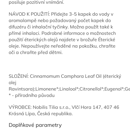
posiluje pozitivní vnímání.
NÁVOD K POUŽITÍ: Přidejte 3-5 kapek do vody v
aromalampě nebo požadovaný počet kapek do
difuzéru či inhalační tyčinky. Možno použít také k
přímé inhalaci. Podrobné informace o možnostech
použití éterických olejů najdete v brožuře Éterické
oleje. Nepoužívejte neředěné na pokožku, chraňte
oči a chraňte před dětmi.
SLOŽENÍ: Cinnamomum Camphora Leaf Oil (éterický
olej
Ravintsara);Limonene*;Linalool*;Citronellol*;Eugenol*;Ger
* - přírodního původu
VÝROBCE: Nobilis Tilia s.r.o., Vlčí Hora 147, 407 46
Krásná Lípa, Česká republika.
Doplňkové parametry