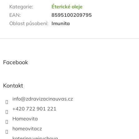
Kategorie
:
Éterické oleje
EAN
:
8595100209795
Oblast působení
:
Imunita
Z
á
p
a
Facebook
t
í
Kontakt
info
@
zdravizacinauvas.cz
+420 722 901 221
Homeovita
homeovitacz
katerina.vejrychova