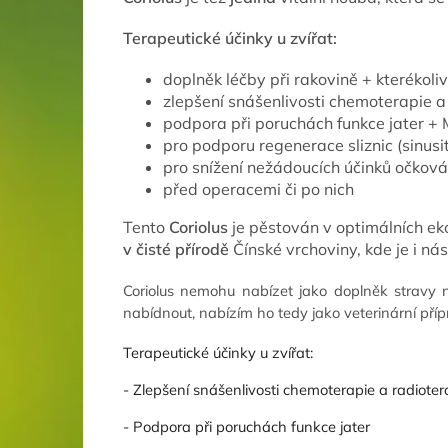
Terapeutické účinky u zvířat:
doplněk léčby při rakovině + kterékoli
zlepšení snášenlivosti chemoterapie a
podpora při poruchách funkce jater + 
pro podporu regenerace sliznic (sinusi
pro snížení nežádoucích účinků očková
před operacemi či po nich
Tento
Coriolus
je pěstován v optimálních ek
v čisté přírodě
Čínské vrchoviny, kde je i nás
Coriolus nemohu nabízet jako doplněk strav
nabídnout, nabízím ho tedy jako veterinární příp
Terapeutické účinky u zvířat:
- Zlepšení snášenlivosti chemoterapie a radioter
- Podpora při poruchách funkce jater