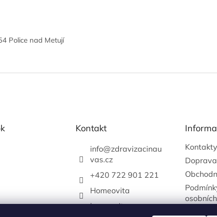
4 Police nad Metují
k
Kontakt
Informa
Kontakt
info
@
zdravizacinau
vas.cz
Doprava
Obchodn
+420 722 901 221
Podmínk
Homeovita
osobních
homeovitacz