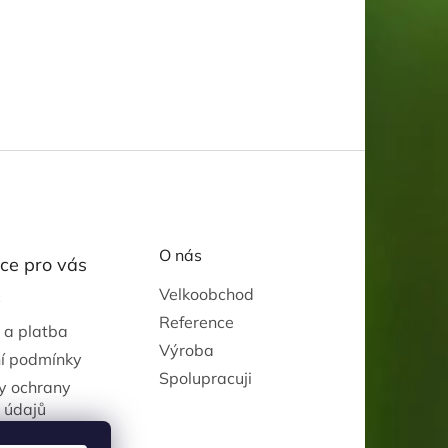
O nás
ce pro vás
Velkoobchod
y
Reference
 a platba
Výroba
í podmínky
Spolupracuji
y ochrany
 údajů