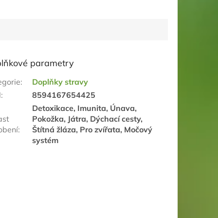
lňkové parametry
egorie
:
Doplňky stravy
N
:
8594167654425
Detoxikace, Imunita, Únava,
ast
Pokožka, Játra, Dýchací cesty,
obení
:
Štítná žláza, Pro zvířata, Močový
systém