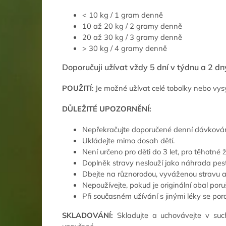
< 10 kg / 1 gram denně
10 až 20 kg / 2 gramy denně
20 až 30 kg / 3 gramy denně
> 30 kg / 4 gramy denně
Doporučuji užívat vždy 5 dní v týdnu a 2 dn
POUŽITÍ
: Je možné užívat celé tobolky nebo vy
DŮLEŽITÉ UPOZORNĚNÍ:
Nepřekračujte doporučené denní dávkován
Ukládejte mimo dosah dětí.
Není určeno pro děti do 3 let, pro těhotné ž
Doplněk stravy neslouží jako náhrada pest
Dbejte na různorodou, vyváženou stravu a 
Nepoužívejte, pokud je originální obal poru
Při současném užívání s jinými léky se po
SKLADOVÁNÍ:
Skladujte a uchovávejte v su