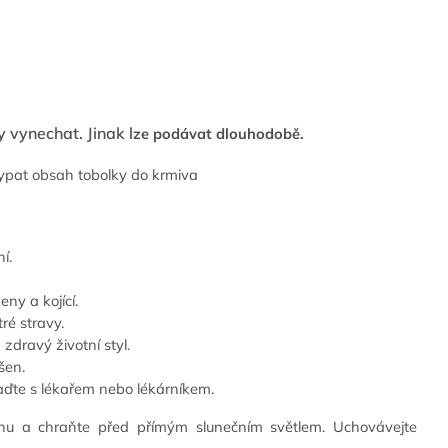
y vynechat. Jinak l
ze podávat dlouhodobě.
sypat obsah tobolky do krmiva
í.
eny a kojící.
ré stravy.
zdravý životní styl.
šen.
raďte s lékařem nebo lékárníkem.
chu a chraňte před přímým slunečním světlem. Uchovávejte