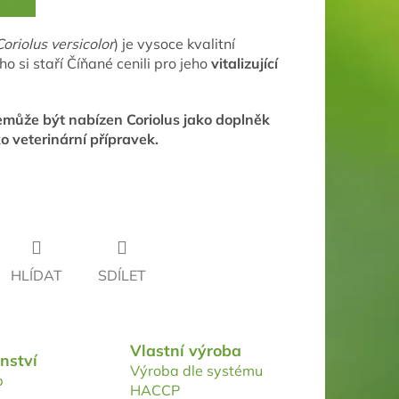
Coriolus versicolor
) je vysoce kvalitní
ho si staří Číňané cenili pro jeho
vitalizující
může být nabízen Coriolus jako doplněk
ko
veterinární přípravek
.
HLÍDAT
SDÍLET
Vlastní výroba
nství
Výroba dle systému
p
HACCP