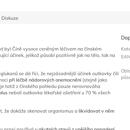
Diskuze
Dop
r
) byl Číně vysoce ceněným léčivem na čínském
Kat
jící účinek, jelikož působí pozitivně jak na tělo, tak na
EA
Obl
ukanů se dá říci, že nejzásadnější účinek outkovky čili
půs
omoci
při léčbě nádorových onemocnění
(stejně jako
a je totiž z čínského pohledu pouze nerovnováha
olus
neboli outkovka lékařské ošetření u 70 % všech
dit, že dokáže skenovat organismus a
likvidovat v něm
e v praxi používá
u akutních stavů z vnějšího napadení
.