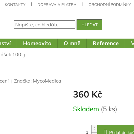
KONTAKTY
DOPRAVA A PLATBA
OBCHODNÍ PODMÍNKY
HLEDAT
ství
Homeovita
O mně
Reference
V
prášek 100 g
cení
Značka:
MycoMedica
360 Kč
Měrná
Skladem
(5 ks)
cena:
Přidat do koš