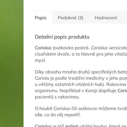
Popis
Podobné (3)
Hodnocení
Detailní popis produktu
Coriolus
(outkovka pestrá,
Coriolus versicolo
císařském dvoře, a to hlavně pro jeho vitalizu
mysl.
Díky obsahu mnoha druhů specifických betagl
Coriolu je podle tradiční medicíny v jeho p
u většiny ostatních vitálních hub). Rakovin
organismu. Například v Koreji doplňuje
Cori
pacientů s rakovinou.
O houbě Coriolus čili outkovce můžeme tvr
vše
, co do něj nepatří.
Coriolus
je též
jediná
vitální houba, která s