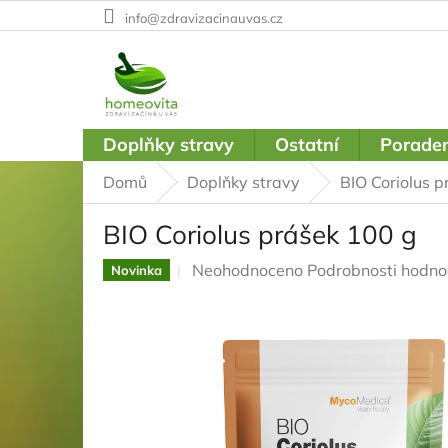
Přejít
info@zdravizacinauvas.cz
na
obsah
Doplňky stravy
Ostatní
Poraden
Domů
Doplňky stravy
BIO Coriolus 
BIO Coriolus prášek 100 g
Průměrné
Neohodnoceno
Podrobnosti hodno
Novinka
hodnocení
produktu
je
0,0
z
5
hvězdiček.