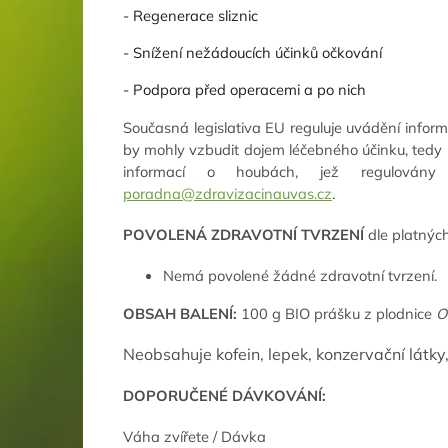
- Regenerace sliznic
- Snížení nežádoucích účinků očkování
- Podpora před operacemi a po nich
Současná legislativa EU reguluje uvádění informa
by mohly vzbudit dojem léčebného účinku, tedy 
informací o houbách, jež regulovány
poradna@zdravizacinauvas.cz
.
POVOLENÁ ZDRAVOTNÍ TVRZENÍ
dle platných
Nemá povolené žádné zdravotní tvrzení.
OBSAH BALENÍ:
100 g BIO prášku z plodnice
O
Neobsahuje kofein, lepek, konzervační látky,
DOPORUČENÉ DÁVKOVÁNÍ:
Váha zvířete / Dávka