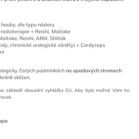
v houby, dle typu nádoru
 radioterapie + Reishi, Maitake
Maitake, Reishi, ABM, Shiitak
tidy, chronické urologické záněty) + Cordyceps
ní
ologicky čistých podmínkách
na opadavých stromech
ledně sklízen.
y na základě absurdní vyhlášky EU. Aby bylo možné Vám ho
ravek.
apie