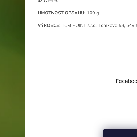
uzavřené.
HMOTNOST OBSAHU:
100 g
VÝROBCE:
TCM POINT s.r.o., Tomkova 53, 549 5
Z
á
p
a
t
Faceboo
í