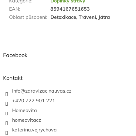
Kategorie
:
Doplňky stravy
EAN
:
8594167651653
Oblast působení
:
Detoxikace, Trávení, Játra
Z
á
p
a
Facebook
t
í
Kontakt
info
@
zdravizacinauvas.cz
+420 722 901 221
Homeovita
homeovitacz
katerina.vejrychova