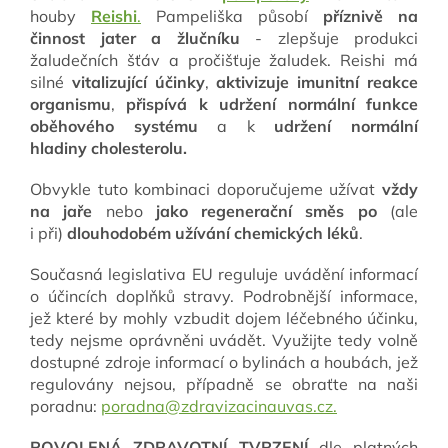
houby
Reishi
.
Pampeliška působí
příznivě na
činnost jater a žlučníku
- zlepšuje produkci
žaludečních šťáv a pročišťuje žaludek. Reishi má
silné
vitalizující účinky
,
aktivizuje imunitní reakce
organismu
,
přispívá k udržení normální funkce
oběhového systému
a k
udržení normální
hladiny cholesterolu.
Obvykle tuto kombinaci doporučujeme užívat
vždy
na jaře
nebo
jako regenerační směs po
(ale
i při)
dlouhodobém užívání chemických léků
.
Současná legislativa EU reguluje uvádění informací
o účincích doplňků stravy. Podrobnější informace,
jež které by mohly vzbudit dojem léčebného účinku,
tedy nejsme oprávněni uvádět. Využijte tedy volně
dostupné zdroje informací o bylinách a houbách, jež
regulovány nejsou, případně se obraťte na naši
poradnu:
poradna@zdravizacinauvas.cz.
POVOLENÁ ZDRAVOTNÍ TVRZENÍ
dle platných