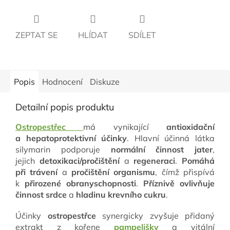
ZEPTAT SE
HLÍDAT
SDÍLET
Popis
Hodnocení
Diskuze
Detailní popis produktu
Ostropestřec
má vynikající
antioxidační
a hepatoprotektivní účinky
. Hlavní účinná látka
silymarin podporuje
normální činnost jater
,
jejich
detoxikaci/pročištění
a
regeneraci
.
Pomáhá
při trávení
a
pročištění organismu
, čímž přispívá
k
přirozené obranyschopnosti
.
Příznivě ovlivňuje
činnost srdce
a
hladinu krevního cukru
.
Účinky
ostropestřce
synergicky zvyšuje přidaný
extrakt z kořene
pampelišky
a vitální