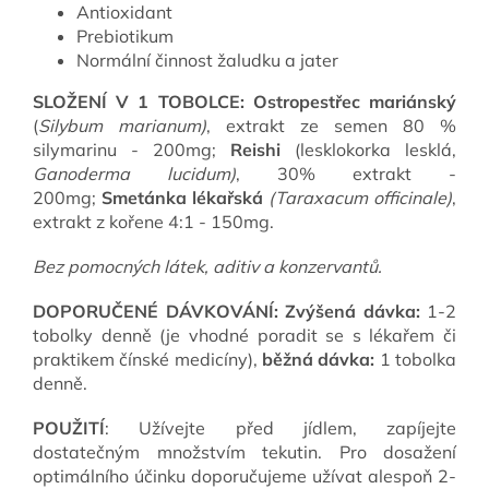
Antioxidant
Prebiotikum
Normální činnost žaludku a jater
SLOŽENÍ V 1 TOBOLCE:
Ostropestřec mariánský
(
Silybum marianum)
, extrakt ze semen 80 %
silymarinu - 200mg;
Reishi
(lesklokorka lesklá,
Ganoderma lucidum)
, 30% extrakt -
200mg;
Smetánka lékařská
(
Taraxacum officinale)
,
extrakt z kořene 4:1 - 150mg.
B
ez pomocných látek, aditiv a konzervantů.
DOPORUČENÉ DÁVKOVÁNÍ:
Zvýšená dávka:
1-2
tobolky denně (je vhodné poradit se s lékařem či
praktikem čínské medicíny),
běžná dávka:
1 tobolka
denně.
POUŽITÍ
: Užívejte před jídlem, zapíjejte
dostatečným množstvím tekutin. Pro dosažení
optimálního účinku doporučujeme užívat alespoň 2-