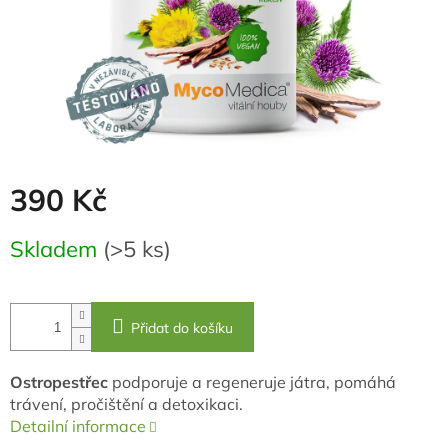
390 Kč
Měrná
Skladem
(>5 ks)
cena:
Přidat do košíku
Ostropestřec
podporuje a regeneruje játra, pomáhá
trávení, pročištění a detoxikaci.
Detailní informace