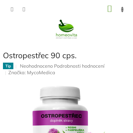
Přejít
NÁKU
na
KOŠÍK
obsah
Ostropestřec 90 cps.
Průměrné
Neohodnoceno
Podrobnosti hodnocení
Tip
hodnocení
Značka:
MycoMedica
produktu
je
0,0
z
5
hvězdiček.