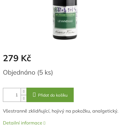
279 Kč
Měrná
Objednáno
(5 ks)
cena:
Přidat do košíku
Všestranně zklidňující, hojivý na pokožku, analgetický.
Detailní informace