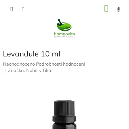
Přejít
NÁKU
na
KOŠÍK
obsah
Levandule 10 ml
Průměrné
Neohodnoceno
Podrobnosti hodnocení
hodnocení
Značka:
Nobilis Tilia
produktu
je
0,0
z
5
hvězdiček.