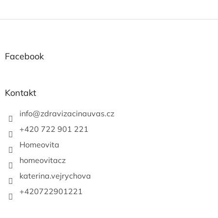
Z
á
p
a
Facebook
t
í
Kontakt
info
@
zdravizacinauvas.cz
+420 722 901 221
Homeovita
homeovitacz
katerina.vejrychova
+420722901221