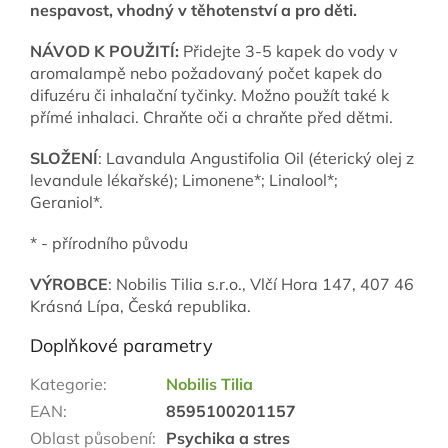
nespavost, vhodný v těhotenství a pro děti
.
NÁVOD K POUŽITÍ:
Přidejte 3-5 kapek do vody v
aromalampě nebo požadovaný počet kapek do
difuzéru či inhalační tyčinky. Možno použít také k
přímé inhalaci. Chraňte oči a chraňte před dětmi.
SLOŽENÍ
: Lavandula Angustifolia Oil (éterický olej z
levandule lékařské); Limonene*; Linalool*;
Geraniol*.
* - přírodního původu
VÝROBCE
: Nobilis Tilia s.r.o., Vlčí Hora 147, 407 46
Krásná Lípa, Česká republika.
Doplňkové parametry
Kategorie
:
Nobilis Tilia
EAN
:
8595100201157
Oblast působení
:
Psychika a stres