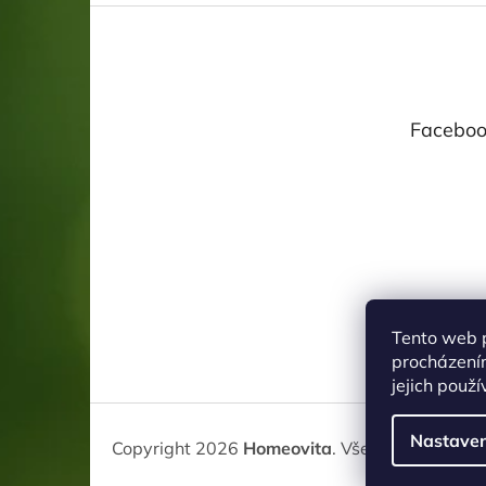
Z
á
p
a
t
Faceboo
í
Tento web 
procházení
jejich použ
Nastaven
Copyright 2026
Homeovita
. Všechna práva v