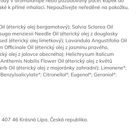
 vody v aromalampě nebo požadovaný počet kapek do
 také k přímé inhalaci. Nepoužívejte neředěné na pokožku,
l (éterický olej bergamotový); Salvia Sclarea Oil
suga menziesii Needle Oil (éterický olej z douglasky
ssed (éterický olej limetkový); Lavandula Angustifolia Oil
m Officinale Oil (éterický olej z jasmínu pravého,
ický olej z jalovce obecného); Helichrysum Italicum
; Anthemis Nobilis Flower Oil (éterický olej z květů
 Oil (éterický olej z majoránky zahradní); Limonene*;
Benzylsalicylate*; Citronellol*; Eugenol*; Geraniol*;
47, 407 46 Krásná Lípa, Česká republika.