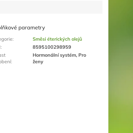
lňkové parametry
egorie
:
Směsi éterických olejů
N
:
8595100298959
ast
Hormonální systém, Pro
obení
:
ženy