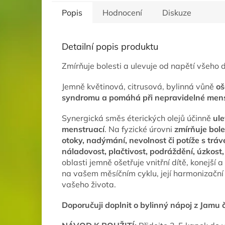
Popis
Hodnocení
Diskuze
Detailní popis produktu
Zmírňuje bolesti a ulevuje od napětí všeho 
Jemně květinová, citrusová, bylinná vůně
oš
syndromu a pomáhá při nepravidelné mens
Synergická směs éterických olejů účinně
ule
menstruací
. Na fyzické úrovni
zmírňuje bole
otoky, nadýmání, nevolnost či potíže s tr
náladovost, plačtivost, podráždění, úzkos
oblasti jemně ošetřuje vnitřní dítě, konejší 
na vašem měsíčním cyklu, její harmonizační
vašeho života.
Doporučuji doplnit o bylinný nápoj z Jam