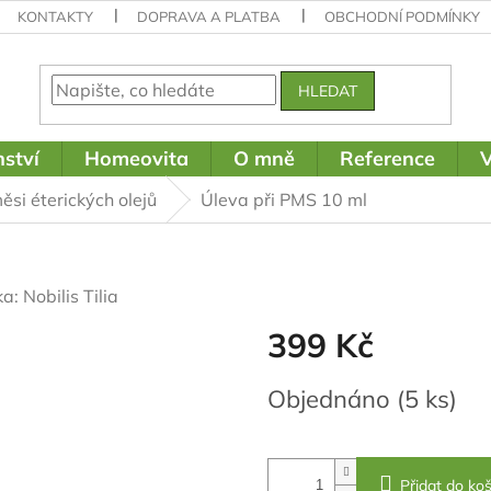
KONTAKTY
DOPRAVA A PLATBA
OBCHODNÍ PODMÍNKY
HLEDAT
ství
Homeovita
O mně
Reference
V
ěsi éterických olejů
Úleva při PMS 10 ml
ka:
Nobilis Tilia
399 Kč
Měrná
Objednáno
(5 ks)
cena:
Přidat do koš