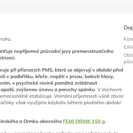
Dop
druhu.
Kat
EA
etřuje nepříjemné průvodní jevy premenstruačního
Obl
truaci
.
půs
vuje při příznacích PMS, které se objevují v období před
sti v podbřišku, křeče, napětí v prsou, bolesti hlavy,
ávením, v psychické rovině pomáhá zvládnout
t, apatii, zvýšenou únavu a poruchy spánku
. V duchovní
a emocionálně stabilizuje. Vnímání příjemnosti vůně závisí
 účinky však využijete kdykoliv během plodného období
u čínského a Drmku obecného
FEMI DRINK 150 g
.