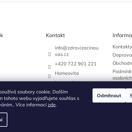
k
Kontakt
Informa
Kontakt
info
@
zdravizacinau
vas.cz
Doprava
Obchodn
+420 722 901 221
Podmínk
Homeovita
osobních
homeovitacz
používá soubory cookie. Dalším
katerina.vejrychova
Odmítnout
m tohoto webu vyjadřujete souhlas s
+420722901221
íváním.. Více informací
zde
.
í
yhrazena.
Upravit nastavení cookies