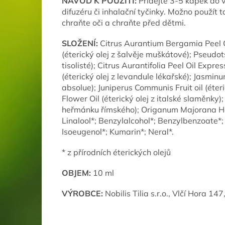
NÁVOD K POUŽITÍ:
Přidejte 3-5 kapek do
difuzéru či inhalační tyčinky. Možno použít
chraňte oči a chraňte před dětmi.
SLOŽENÍ:
Citrus Aurantium Bergamia Peel Oi
(éterický olej z šalvěje muškátové); Pseudot
tisolisté); Citrus Aurantifolia Peel Oil Expre
(éterický olej z levandule lékařské); Jasminu
absolue); Juniperus Communis Fruit oil (éter
Flower Oil (éterický olej z italské slaměnky)
heřmánku římského); Origanum Majorana Herb
Linalool*; Benzylalcohol*; Benzylbenzoate*; 
Isoeugenol*; Kumarin*; Neral*.
* z přírodních éterických olejů
OBJEM:
10 ml
VÝROBCE:
Nobilis Tilia s.r.o., Vlčí Hora 1