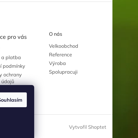
O nás
ce pro vás
Velkoobchod
y
Reference
 a platba
Výroba
í podmínky
Spolupracuji
y ochrany
 údajů
Souhlasím
Vytvořil Shoptet