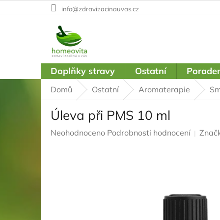
Přejít
info@zdravizacinauvas.cz
na
obsah
Doplňky stravy
Ostatní
Poraden
Domů
Ostatní
Aromaterapie
Sm
Úleva při PMS 10 ml
Průměrné
Neohodnoceno
Podrobnosti hodnocení
Znač
hodnocení
produktu
je
0,0
z
5
hvězdiček.