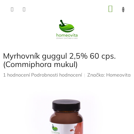
Přejít
NÁKU
na
KOŠÍK
obsah
Myrhovník guggul 2,5% 60 cps.
(Commiphora mukul)
Průměrné
1 hodnocení
Podrobnosti hodnocení
Značka:
Homeovita
hodnocení
produktu
je
5,0
z
5
hvězdiček.