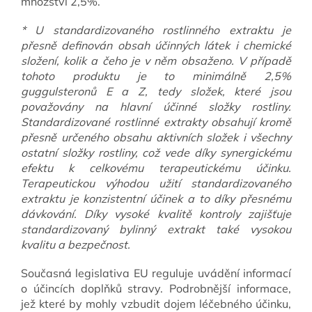
množství 2,5%.
* U standardizovaného rostlinného extraktu je
přesně definován obsah účinných látek i chemické
složení, kolik a čeho je v něm obsaženo. V případě
tohoto produktu je to minimálně 2,5%
guggulsteronů E a Z, tedy složek, které jsou
považovány na hlavní účinné složky rostliny.
Standardizované rostlinné extrakty obsahují kromě
přesně určeného obsahu aktivních složek i všechny
ostatní složky rostliny, což vede díky synergickému
efektu k celkovému terapeutickému účinku.
Terapeutickou výhodou užití standardizovaného
extraktu je konzistentní účinek a to díky přesnému
dávkování. Díky vysoké kvalitě kontroly zajišťuje
standardizovaný bylinný extrakt také vysokou
kvalitu a bezpečnost.
Současná legislativa EU reguluje uvádění informací
o účincích doplňků stravy. Podrobnější informace,
jež které by mohly vzbudit dojem léčebného účinku,