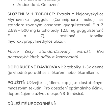
Antioxidant. Omlazení.
SLOŽENÍ V 1 TOBOLCE:
Extrakt z klejopryskyřice
Myrhovníku guggulu (Commiphora mukul) se
standardizovaným obsahem guggulsteronů E a Z
2,5% – 500 mg (z toho tedy 12,5 mg guggulsteronů
E a Z), rostlinná tobolka
(hydroxypropylmethylcelulóza).
Pouze čistý standardizovaný extrakt. Bez
pomocných látek, aditiv a konzervantů.
DOPORUČENÉ DÁVKOVÁNÍ:
2 tobolky 1-3x denně
(je vhodné poradit se s lékařem nebo lékárníkem).
POUŽITÍ:
Užívejte s jídlem, zapíjejte dostatečným
množstvím tekutin. Pro dosažení optimálního účinku
doporučujeme užívat alespoň 3-6 měsíců.
DŮLEŽITÉ UPOZORNĚNÍ: