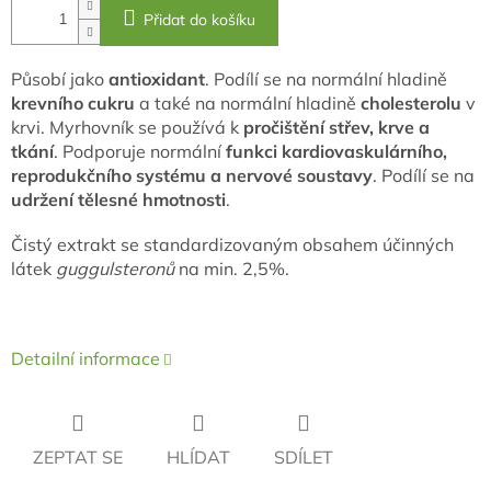
Přidat do košíku
Působí jako
antioxidant
. Podílí se na normální hladině
krevního cukru
a také na normální hladině
cholesterolu
v
krvi. Myrhovník se používá k
pročištění střev, krve a
tkání
. Podporuje normální
funkci kardiovaskulárního,
reprodukčního systému a nervové soustavy
. Podílí se na
udržení tělesné hmotnosti
.
Čistý extrakt se standardizovaným obsahem účinných
látek
guggulsteronů
na min. 2,5%.
Detailní informace
ZEPTAT SE
HLÍDAT
SDÍLET