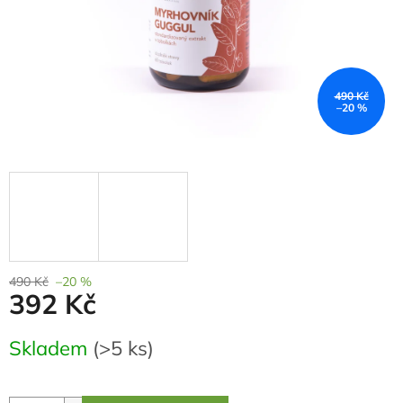
490 Kč
–20 %
490 Kč
–20 %
392 Kč
Měrná
Skladem
(>5 ks)
cena: