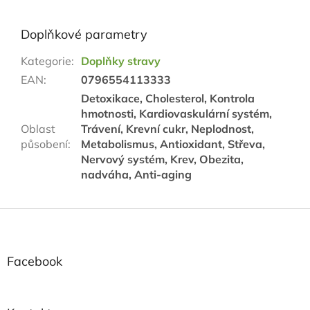
Doplňkové parametry
Kategorie
:
Doplňky stravy
EAN
:
0796554113333
Detoxikace, Cholesterol, Kontrola
hmotnosti, Kardiovaskulární systém,
Oblast
Trávení, Krevní cukr, Neplodnost,
působení
:
Metabolismus, Antioxidant, Střeva,
Nervový systém, Krev, Obezita,
nadváha, Anti-aging
Z
á
p
a
Facebook
t
í