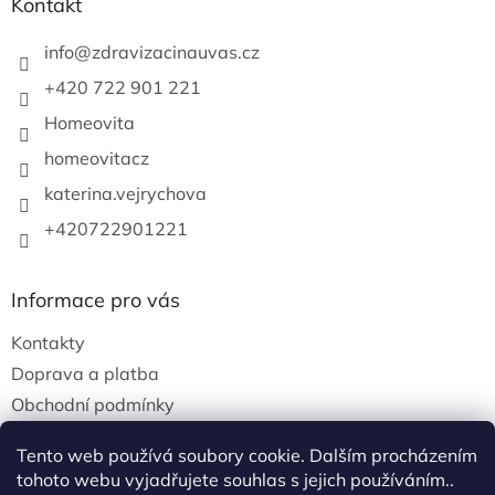
Kontakt
info
@
zdravizacinauvas.cz
+420 722 901 221
Homeovita
homeovitacz
katerina.vejrychova
+420722901221
Informace pro vás
Kontakty
Doprava a platba
Obchodní podmínky
Podmínky ochrany osobních údajů
Tento web používá soubory cookie. Dalším procházením
tohoto webu vyjadřujete souhlas s jejich používáním..