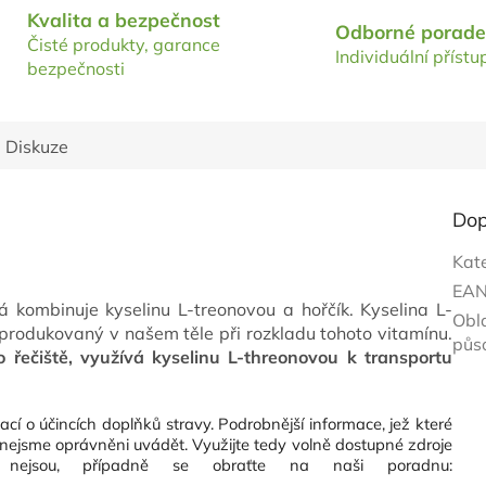
Kvalita a bezpečnost
Odborné porade
Čisté produkty, garance
Individuální přístu
bezpečnosti
Diskuze
Dop
Kat
EA
á kombinuje kyselinu L-treonovou a hořčík. Kyselina L-
Obl
produkovaný v našem těle při rozkladu tohoto vitamínu.
půs
řečiště, využívá kyselinu L-threonovou k transportu
cí o účincích doplňků stravy. Podrobnější informace, jež které
nejsme oprávněni uvádět. Využijte tedy volně dostupné zdroje
y nejsou, případně se obraťte na naši poradnu: