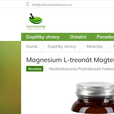
Přejít
info@zdravizacinauvas.cz
na
obsah
Doplňky stravy
Ostatní
Poraden
Domů
Doplňky stravy
Minerály
Magnesium L-treonát Magtei
Průměrné
Neohodnoceno
Podrobnosti hodno
Novinka
hodnocení
produktu
je
0,0
z
5
hvězdiček.