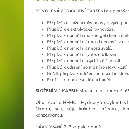
POVOLENÁ ZDRAVOTNÍ TVRZENÍ
dle platnýc
Přispívá ke snížení míry únavy a vyčerpání
Přispívá k elektrolytické rovnováze.
Přispívá k normálnímu energetickému met
Přispívá k normální činnosti nervové soust
Přispívá k normální činnosti svalů.
Přispívá k normální syntéze bílkovin.
Přispívá k normální psychické činnosti.
Přispívá k udržení normálního stavu kostí.
Hořčík přispívá k udržení normálního stav
Podílí se na procesu dělení buněk.
SLOŽENÍ V 1 KAPSLI:
Magnesium L-threonát 
Obal kapsle HPMC - Hydroxypropylmethyl ce
škrobu, soli, sóji, kukuřice, pšenice, 
konzervantů.
2-3 kapsle denně
DÁVKOVÁNÍ: