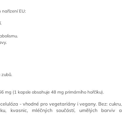
h nařízení EU:
.
abolismu.
avy.
u zubů.
666 mg
(1 kapsle obsahuje 48 mg primárního hořčíku).
lulóza - vhodné pro vegetariány i vegany. Bez: cukru,
lepku, kvasnic, mléčných součástí, umělých barviv a