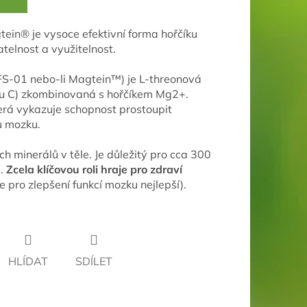
tein®
je
vysoce efektivní forma hořčíku
telnost a využitelnost.
S-01 nebo-li Magtein™) je L-threonová
ínu C) zkombinovaná s hořčíkem Mg2+.
terá vykazuje schopnost prostoupit
u mozku.
ích minerálů v těle. Je důležitý pro cca 300
.
Zcela klíčovou roli hraje pro zdraví
e pro zlepšení funkcí mozku nejlepší).
HLÍDAT
SDÍLET