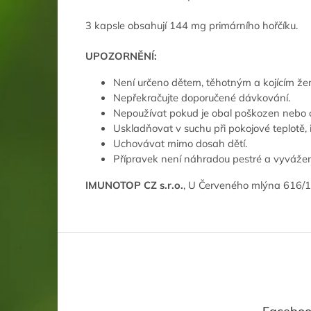
3 kapsle obsahují 144 mg primárního hořčíku.
UPOZORNĚNÍ:
Není určeno dětem, těhotným a kojícím ž
Nepřekračujte doporučené dávkování.
Nepoužívat pokud je obal poškozen nebo 
Uskladňovat v suchu při pokojové teplotě, i
Uchovávat mimo dosah dětí.
Přípravek není náhradou pestré a vyvážené
IMUNOTOP CZ s.r.o.
, U Červeného mlýna 616/1
Z
á
p
a
t