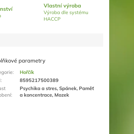
Vlastní výroba
nství
Výroba dle systému
p
HACCP
lňkové parametry
egorie
:
Hořčík
N
:
8595217500389
ast
Psychika a stres, Spánek, Paměť
obení
:
a koncentrace, Mozek