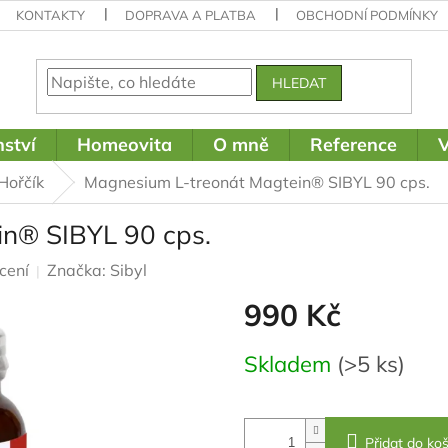
KONTAKTY
DOPRAVA A PLATBA
OBCHODNÍ PODMÍNKY
HLEDAT
ství
Homeovita
O mně
Reference
V
Hořčík
Magnesium L-treonát Magtein® SIBYL 90 cps.
n® SIBYL 90 cps.
cení
Značka:
Sibyl
990 Kč
Měrná
Skladem
(>5 ks)
cena:
Přidat do koš