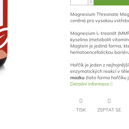
Magnesium Threonate Mag
ceněná pro vysokou vstřeba
Magnesium L-treonát (MMF
kyselina (metabolit vitam
Magtein je jediná forma, k
hematoencefalickou bariér
Hořčík je jeden z nejhojnějš
enzymatických reakcí v těle
mozku
(tato forma hořčíku j
Detailní informace
TISK
ZEPTAT SE