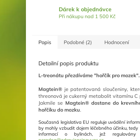
Dárek k objednávce
Při nákupu nad 1 500 Kč
Popis
Podobné (2)
Hodnocení
Detailní popis produktu
L-treonátu přezdíváme "hořčík pro mozek".
Magtein®
je patentovaná sloučeniny, kter
threonová je cukerný metabolit vitamínu C 
Jakmile se
Magtein® dostane do krevního 
hořčíku do mozku
.
Současná legislativa EU reguluje uvádění informa
by mohly vzbudit dojem léčebného účinku, tedy 
informací o bylinách, jež regulován
poradna@zdravizacinauvas.cz
.