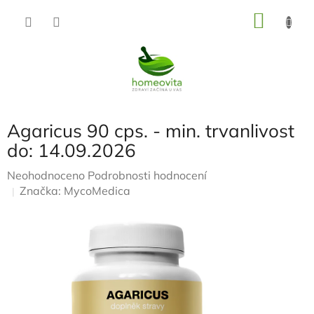
Přejít
NÁKU
na
KOŠÍK
obsah
Agaricus 90 cps. - min. trvanlivost
do: 14.09.2026
Průměrné
Neohodnoceno
Podrobnosti hodnocení
hodnocení
Značka:
MycoMedica
produktu
je
0,0
z
5
hvězdiček.