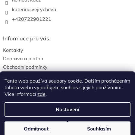
katerina.vejrychova
+420722901221
Informace pro vás
Kontakty
Doprava a platba
Obchodní podmínky
Podmínky ochrany osobních údajů
Tento web používá soubory cookie. Dalším procházením
tohoto webu vyjadřujete souhlas s jejich používáním..
Více informací
zde
.
Vytvořil Shoptet
Nastavení
Copyright 2026
Homeovita
. Všechna práva
Odmítnout
Souhlasím
vyhrazena.
Upravit nastavení cookies