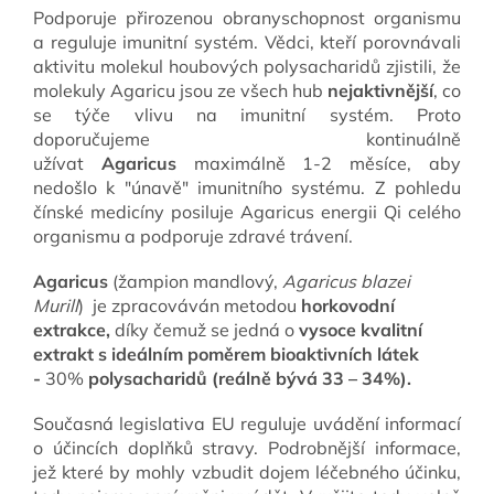
Podporuje přirozenou obranyschopnost organismu
a reguluje imunitní systém. Vědci, kteří porovnávali
aktivitu molekul houbových polysacharidů zjistili, že
molekuly Agaricu jsou ze všech hub
nejaktivnější
, co
se týče vlivu na imunitní systém. Proto
doporučujeme kontinuálně
užívat
Agaricus
maximálně 1-2 měsíce, aby
nedošlo k "únavě" imunitního systému. Z pohledu
čínské medicíny posiluje Agaricus energii Qi celého
organismu a podporuje zdravé trávení.
Agaricus
(žampion mandlový,
Agaricus blazei
Murill
) je zpracováván metodou
horkovodní
extrakce,
díky čemuž se jedná o
vysoce kvalitní
extrakt s ideálním poměrem bioaktivních látek
-
30%
polysacharidů (reálně bývá 33 – 34%).
Současná legislativa EU reguluje uvádění informací
o účincích doplňků stravy. Podrobnější informace,
jež které by mohly vzbudit dojem léčebného účinku,