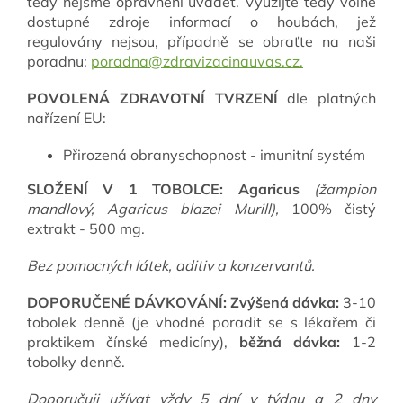
tedy nejsme oprávněni uvádět. Využijte tedy volně
dostupné zdroje informací o houbách, jež
regulovány nejsou, případně se obraťte na naši
poradnu:
poradna@zdravizacinauvas.cz.
POVOLENÁ ZDRAVOTNÍ TVRZENÍ
dle platných
nařízení EU:
Přirozená obranyschopnost - imunitní systém
SLOŽENÍ V 1 TOBOLCE:
Agaricus
(žampion
mandlový,
Agaricus blazei Murill),
100% čistý
extrakt - 500 mg.
B
ez pomocných látek, aditiv a konzervantů.
DOPORUČENÉ DÁVKOVÁNÍ:
Zvýšená dávka:
3-10
tobolek denně (je vhodné poradit se s lékařem či
praktikem čínské medicíny),
běžná dávka:
1-2
tobolky denně.
Doporučuji užívat vždy 5 dní v týdnu a 2 dny