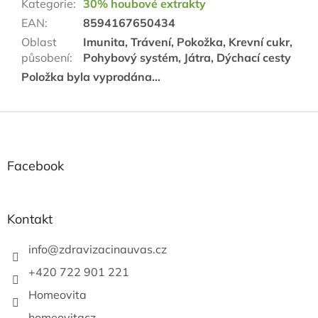
Kategorie
:
30% houbové extrakty
EAN
:
8594167650434
Oblast
Imunita, Trávení, Pokožka, Krevní cukr,
působení
:
Pohybový systém, Játra, Dýchací cesty
Položka byla vyprodána…
Z
á
p
a
Facebook
t
í
Kontakt
info
@
zdravizacinauvas.cz
+420 722 901 221
Homeovita
homeovitacz