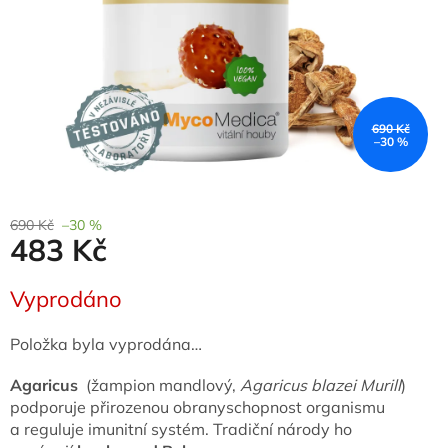
690 Kč
–30 %
690 Kč
–30 %
483 Kč
Měrná
Vyprodáno
cena:
Položka byla vyprodána…
Agaricus
(žampion mandlový,
Agaricus blazei Murill
)
podporuje přirozenou obranyschopnost organismu
a reguluje imunitní systém. Tradiční národy ho