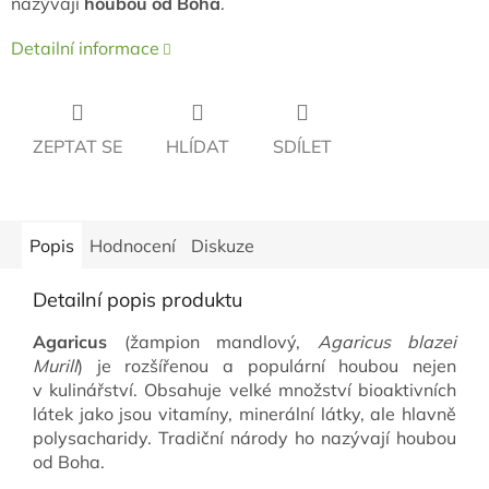
nazývají
houbou od Boha
.
Detailní informace
ZEPTAT SE
HLÍDAT
SDÍLET
Popis
Hodnocení
Diskuze
Detailní popis produktu
Agaricus
(žampion mandlový,
Agaricus blazei
Murill
) je rozšířenou a populární houbou nejen
v kulinářství. Obsahuje velké množství bioaktivních
látek jako jsou vitamíny, minerální látky, ale hlavně
polysacharidy. Tradiční národy ho nazývají houbou
od Boha.