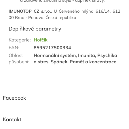
a zdravého životního stylu - doplněk stravy.
IMUNOTOP CZ s.r.o.
, U Červeného mlýna 616/14, 612
00 Brno - Ponava, Česká republika
Doplňkové parametry
Kategorie
:
Hořčík
EAN
:
8595217500334
Oblast
Hormonální systém, Imunita, Psychika
působení
:
a stres, Spánek, Paměť a koncentrace
Z
á
p
a
Facebook
t
í
Kontakt