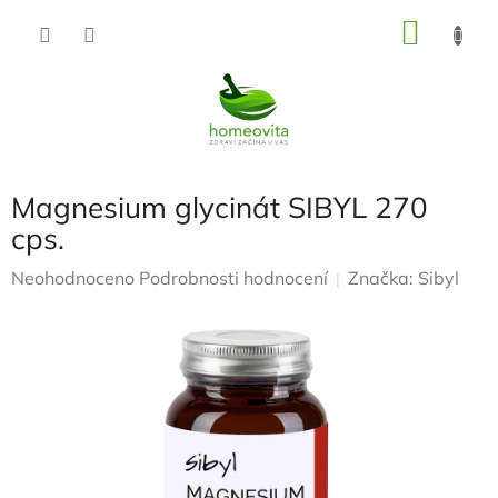
Přejít
NÁKU
na
KOŠÍK
obsah
Magnesium glycinát SIBYL 270
cps.
Průměrné
Neohodnoceno
Podrobnosti hodnocení
Značka:
Sibyl
hodnocení
produktu
je
0,0
z
5
hvězdiček.