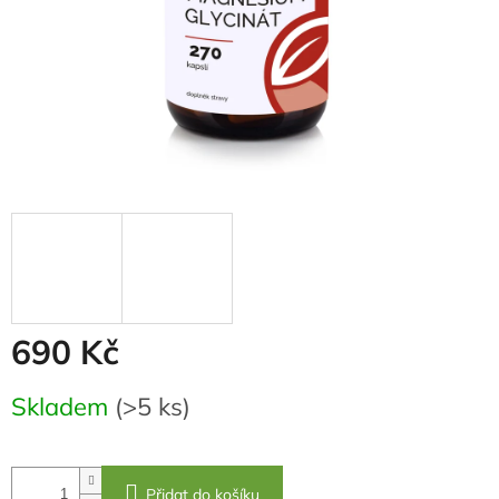
690 Kč
Měrná
Skladem
(>5 ks)
cena:
Přidat do košíku