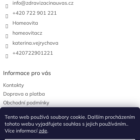
info
@
zdravizacinauvas.cz
+420 722 901 221
Homeovita
homeovitacz
katerina.vejrychova
+420722901221
Informace pro vás
Kontakty
Doprava a platba
Obchodní podmínky
Podmínky ochrany osobních údajů
Tento web používá soubory cookie. Dalším procházením
tohoto webu vyjadřujete souhlas s jejich používáním..
Více informací
zde
.
Vytvořil Shoptet