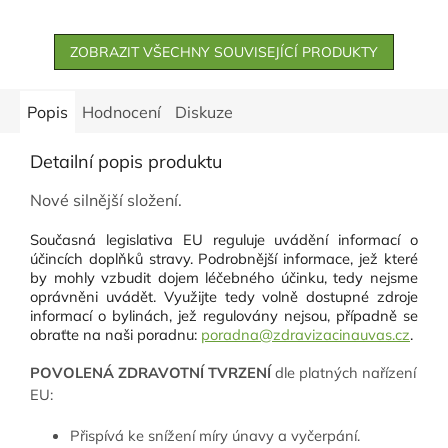
v podstatě nelze mluvit
smíchat s trochu vody a
o zdravém organismu.
aplikovat přímo na
SUPER STRONG v jedné...
ZOBRAZIT VŠECHNY SOUVISEJÍCÍ PRODUKTY
pokožku, stejně jako různé
hořčíkové oleje.
Popis
Hodnocení
Diskuze
Detailní popis produktu
Nové silnější složení.
Současná legislativa EU reguluje uvádění informací o
účincích doplňků stravy. Podrobnější informace, jež které
by mohly vzbudit dojem léčebného účinku, tedy nejsme
oprávněni uvádět. Využijte tedy volně dostupné zdroje
informací o bylinách, jež regulovány nejsou, případně se
obraťte na naši poradnu:
poradna@zdravizacinauvas.cz
.
POVOLENÁ ZDRAVOTNÍ TVRZENÍ
dle platných nařízení
EU:
Přispívá ke snížení míry únavy a vyčerpání.