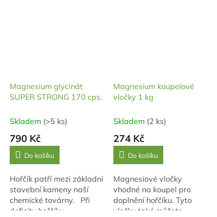
Magnesium glycinát
Magnesium koupelové
SUPER STRONG 170 cps.
vločky 1 kg
Skladem
(>5 ks)
Skladem
(2 ks)
790 Kč
274 Kč
Do košíku
Do košíku
Hořčík patří mezi základní
Magnesiové vločky
stavební kameny naší
vhodné na koupel pro
chemické továrny. Při
doplnění hořčíku. Tyto
deficitu hořčíku
vločky také můžete