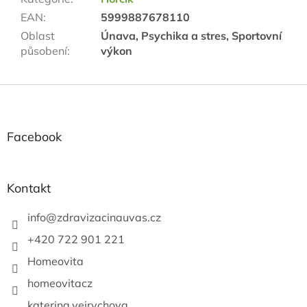
EAN
:
5999887678110
Oblast
Únava, Psychika a stres, Sportovní
působení
:
výkon
Z
á
p
a
Facebook
t
í
Kontakt
info
@
zdravizacinauvas.cz
+420 722 901 221
Homeovita
homeovitacz
katerina.vejrychova