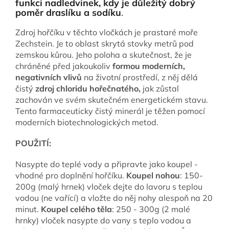
funkci nadledvinek, kdy je důležitý dobrý
poměr draslíku a sodíku
.
Zdroj hořčíku v těchto vločkách je prastaré moře
Zechstein. Je to oblast skrytá stovky metrů pod
zemskou kůrou. Jeho poloha a skutečnost, že je
chráněné před jakoukoliv
formou moderních,
negativních vlivů
na životní prostředí, z něj dělá
čistý
zdroj chloridu hořečnatého,
jak zůstal
zachován ve svém skutečném energetickém stavu.
Tento farmaceuticky čistý minerál je těžen pomocí
moderních biotechnologických metod.
POUŽITÍ:
Nasypte do teplé vody a připravte jako koupel -
vhodné pro doplnění hořčíku.
Koupel nohou
: 150-
200g (malý hrnek) vloček dejte do lavoru s teplou
vodou (ne vařící) a vložte do něj nohy alespoň na 20
minut.
K
oupel celého těla
: 250 - 300g (2 malé
hrnky) vloček nasypte do vany s teplo vodou a