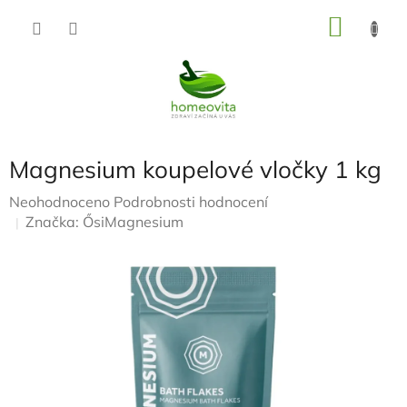
Přejít
NÁKU
na
KOŠÍK
obsah
Magnesium koupelové vločky 1 kg
Průměrné
Neohodnoceno
Podrobnosti hodnocení
hodnocení
Značka:
ŐsiMagnesium
produktu
je
0,0
z
5
hvězdiček.