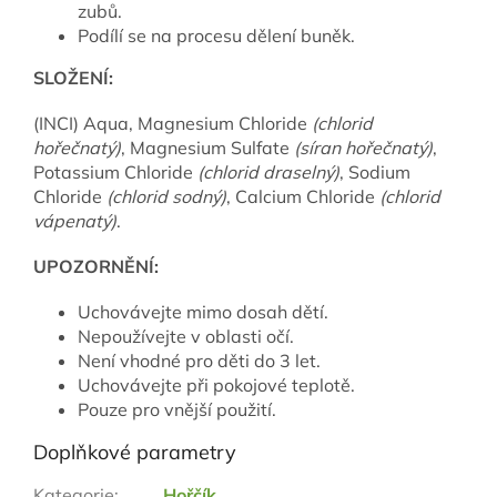
zubů.
Podílí se na procesu dělení buněk.
SLOŽENÍ:
(INCI) Aqua, Magnesium Chloride
(chlorid
hořečnatý)
, Magnesium Sulfate
(síran hořečnatý)
,
Potassium Chloride
(chlorid draselný)
, Sodium
Chloride
(chlorid sodný)
, Calcium Chloride
(chlorid
vápenatý)
.
UPOZORNĚNÍ:
Uchovávejte mimo dosah dětí.
Nepoužívejte v oblasti očí.
Není vhodné pro děti do 3 let.
Uchovávejte při pokojové teplotě.
Pouze pro vnější použití.
Doplňkové parametry
Kategorie
:
Hořčík