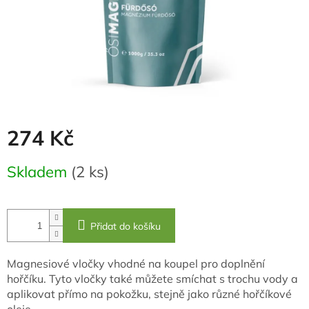
274 Kč
Měrná
Skladem
(2 ks)
cena:
Přidat do košíku
Magnesiové vločky vhodné na koupel pro doplnění
hořčíku. Tyto vločky také můžete smíchat s trochu vody a
aplikovat přímo na pokožku, stejně jako různé hořčíkové