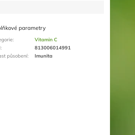
lňkové parametry
egorie
:
Vitamin C
N
:
813006014991
ast působení
:
Imunita