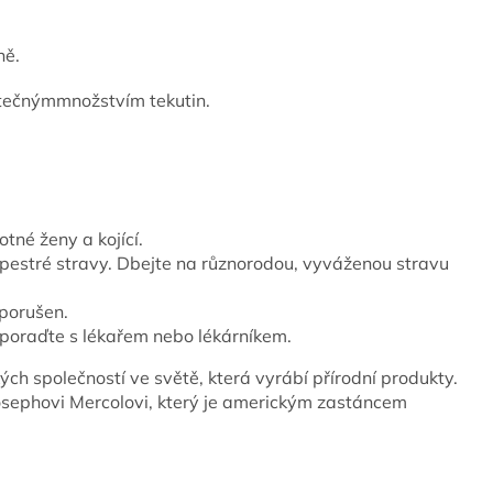
ně.
statečnýmmnožstvím tekutin.
otné ženy a kojící.
pestré stravy. Dbejte na různorodou, vyváženou stravu
 porušen.
e poraďte s lékařem nebo lékárníkem.
ých společností ve světě, která vyrábí přírodní produkty.
osephovi Mercolovi, který je americkým zastáncem