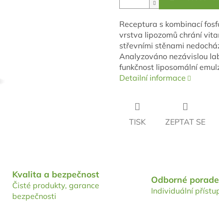
Receptura s kombinací fosf
vrstva lipozomů chrání vit
střevními stěnami nedochází
Analyzováno nezávislou lab
funkčnost liposomální emul
Detailní informace
TISK
ZEPTAT SE
Kvalita a bezpečnost
Odborné porade
Čisté produkty, garance
Individuální přístu
bezpečnosti