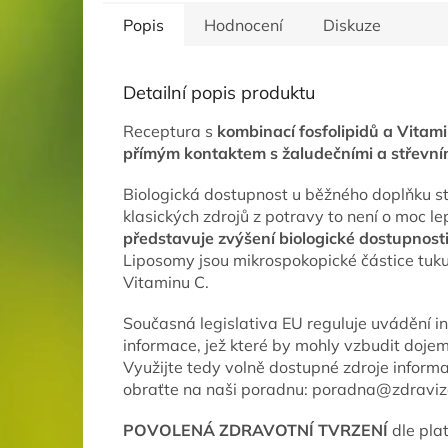
Popis
Hodnocení
Diskuze
Detailní popis produktu
Receptura s
kombinací fosfolipidů a Vitam
přímým kontaktem s žaludečními a střevní
Biologická dostupnost u běžného doplňku st
klasických zdrojů z potravy to není o moc le
představuje zvýšení biologické dostupnosti
Liposomy jsou mikrospokopické částice tuku
Vitaminu C.
Současná legislativa EU reguluje uvádění in
informace, jež které by mohly vzbudit doje
Využijte tedy volně dostupné zdroje informa
obraťte na naši poradnu: poradna@zdraviz
POVOLENÁ ZDRAVOTNÍ TVRZENÍ
dle pla