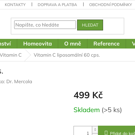
KONTAKTY
DOPRAVA A PLATBA
OBCHODNÍ PODMÍNKY
HLEDAT
ství
Homeovita
O mně
Reference
V
Vitamin C
Vitamin C liposomální 60 cps.
.
ka:
Dr. Mercola
499 Kč
Měrná
Skladem
(>5 ks)
cena:
Přidat do koš