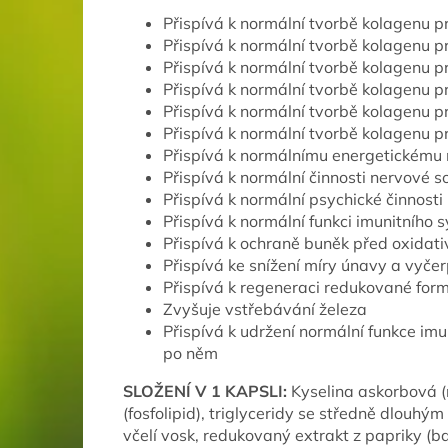
Přispívá k normální tvorbě kolagenu pr
Přispívá k normální tvorbě kolagenu pr
Přispívá k normální tvorbě kolagenu p
Přispívá k normální tvorbě kolagenu pr
Přispívá k normální tvorbě kolagenu pr
Přispívá k normální tvorbě kolagenu p
Přispívá k normálnímu energetickému
Přispívá k normální činnosti nervové 
Přispívá k normální psychické činnosti
Přispívá k normální funkci imunitního 
Přispívá k ochraně buněk před oxidat
Přispívá ke snížení míry únavy a vyče
Přispívá k regeneraci redukované for
Zvyšuje vstřebávání železa
Přispívá k udržení normální funkce im
po něm
SLOŽENÍ V 1 KAPSLI:
Kyselina askorbová (r
(fosfolipid), triglyceridy se středně dlouhým
včelí vosk, redukovaný extrakt z papriky (ba