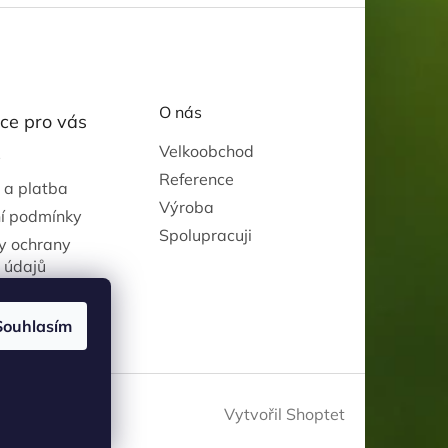
O nás
ce pro vás
Velkoobchod
y
Reference
 a platba
Výroba
í podmínky
Spolupracuji
y ochrany
 údajů
Souhlasím
Vytvořil Shoptet