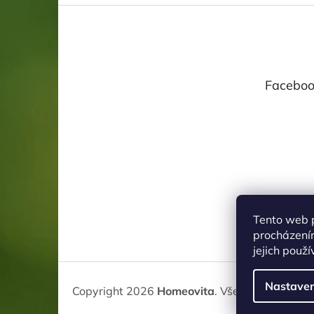
Z
á
p
a
t
Faceboo
í
Tento web 
procházení
jejich použ
Nastaven
Copyright 2026
Homeovita
. Všechna práva v