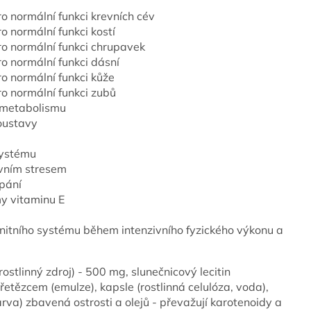
o normální funkci krevních cév
o normální funkci kostí
ro normální funkci chrupavek
o normální funkci dásní
o normální funkci kůže
ro normální funkci zubů
 metabolismu
soustavy
systému
ivním stresem
rpání
my vitaminu E
unitního systému během intenzivního fyzického výkonu a
ostlinný zdroj) - 500 mg, slunečnicový lecitin
 řetězcem (emulze), kapsle (rostlinná celulóza, voda),
rva) zbavená ostrosti a olejů - převažují karotenoidy a