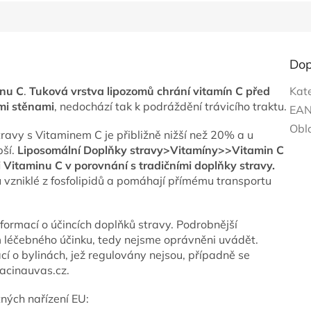
Dop
inu C
.
Tuková vrstva lipozomů chrání vitamín C před
Kat
mi stěnami
, nedochází tak k podráždění trávicího traktu.
EA
Obl
ravy s Vitaminem C je přibližně nižší než 20% a u
pší.
Liposomální Doplňky stravy>Vitamíny>>Vitamin C
 Vitaminu C v porovnání s tradičními doplňky stravy.
 vzniklé z fosfolipidů a pomáhají přímému transportu
formací o účincích doplňků stravy. Podrobnější
m léčebného účinku, tedy nejsme oprávněni uvádět.
cí o bylinách, jež regulovány nejsou, případně se
acinauvas.cz.
tných nařízení EU: