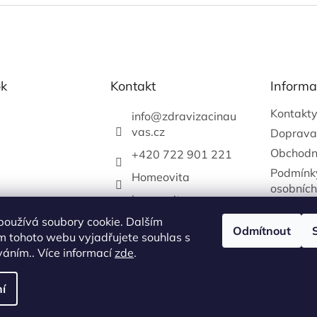
k
Kontakt
Informa
Kontakt
info
@
zdravizacinau
vas.cz
Doprava
Obchodn
+420 722 901 221
Podmínk
Homeovita
osobních
homeovitacz
používá soubory cookie. Dalším
katerina.vejrychova
Odmítnout
m tohoto webu vyjadřujete souhlas s
+420722901221
íváním.. Více informací
zde
.
í
yhrazena.
Upravit nastavení cookies