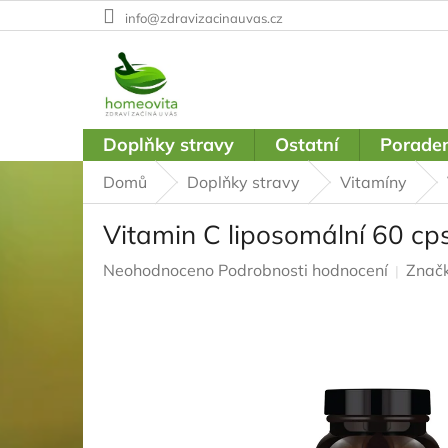
Přejít
info@zdravizacinauvas.cz
na
obsah
Doplňky stravy
Ostatní
Poraden
Domů
Doplňky stravy
Vitamíny
Vitamin C liposomální 60 cps
Průměrné
Neohodnoceno
Podrobnosti hodnocení
Znač
hodnocení
produktu
je
0,0
z
5
hvězdiček.