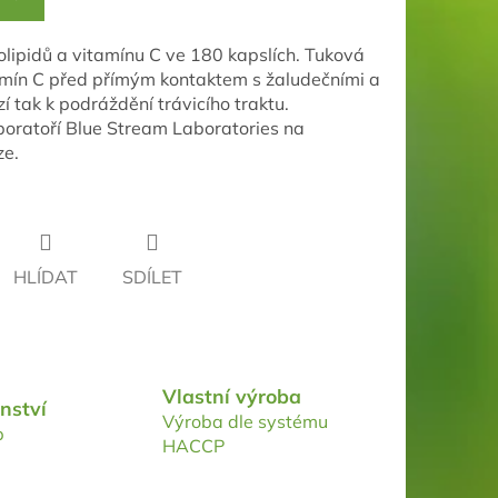
olipidů a vitamínu C ve 180 kapslích. Tuková
amín C před přímým kontaktem s žaludečními a
 tak k podráždění trávicího traktu.
oratoří Blue Stream Laboratories na
ze.
HLÍDAT
SDÍLET
Vlastní výroba
nství
Výroba dle systému
p
HACCP