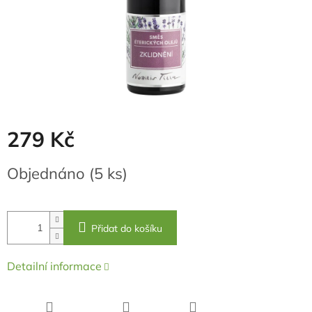
279 Kč
Měrná
Objednáno
(5 ks)
cena:
Přidat do košíku
Detailní informace