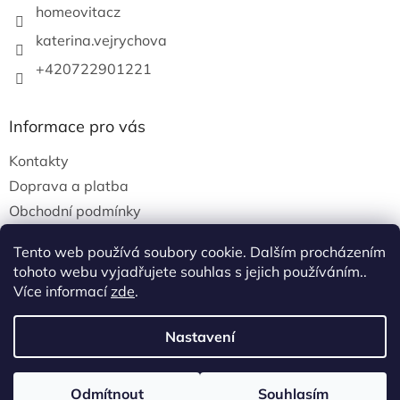
homeovitacz
katerina.vejrychova
+420722901221
Informace pro vás
Kontakty
Doprava a platba
Obchodní podmínky
Podmínky ochrany osobních údajů
Tento web používá soubory cookie. Dalším procházením
tohoto webu vyjadřujete souhlas s jejich používáním..
Více informací
zde
.
Vytvořil Shoptet
Nastavení
Copyright 2026
Homeovita
. Všechna práva
Odmítnout
Souhlasím
vyhrazena.
Upravit nastavení cookies