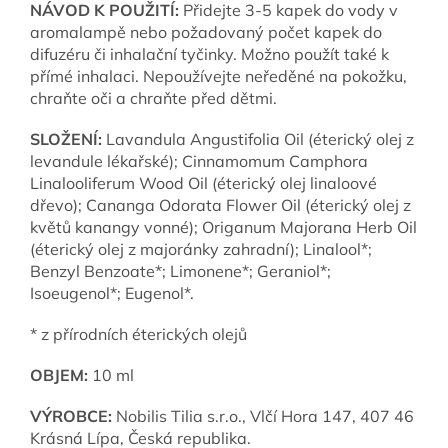
NÁVOD K POUŽITÍ:
Přidejte 3-5 kapek do vody v
aromalampě nebo požadovaný počet kapek do
difuzéru či inhalační tyčinky. Možno použít také k
přímé inhalaci. Nepoužívejte neředěné na pokožku,
chraňte oči a chraňte před dětmi.
SLOŽENÍ:
Lavandula Angustifolia Oil (éterický olej z
levandule lékařské); Cinnamomum Camphora
Linalooliferum Wood Oil (éterický olej linaloové
dřevo); Cananga Odorata Flower Oil (éterický olej z
květů kanangy vonné); Origanum Majorana Herb Oil
(éterický olej z majoránky zahradní); Linalool*;
Benzyl Benzoate*; Limonene*; Geraniol*;
Isoeugenol*; Eugenol*.
* z přírodních éterických olejů
OBJEM:
10 ml
VÝROBCE:
Nobilis Tilia s.r.o., Vlčí Hora 147, 407 46
Krásná Lípa, Česká republika.