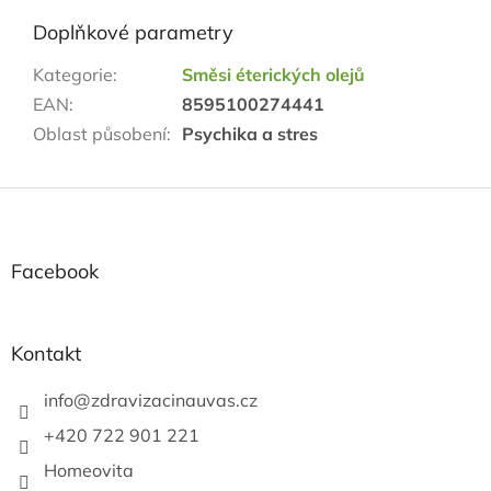
Doplňkové parametry
Kategorie
:
Směsi éterických olejů
EAN
:
8595100274441
Oblast působení
:
Psychika a stres
Z
á
p
a
Facebook
t
í
Kontakt
info
@
zdravizacinauvas.cz
+420 722 901 221
Homeovita