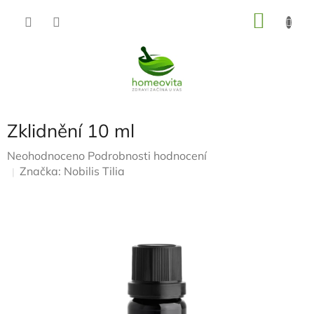
Přejít
NÁKU
na
KOŠÍK
obsah
Zklidnění 10 ml
Průměrné
Neohodnoceno
Podrobnosti hodnocení
hodnocení
Značka:
Nobilis Tilia
produktu
je
0,0
z
5
hvězdiček.