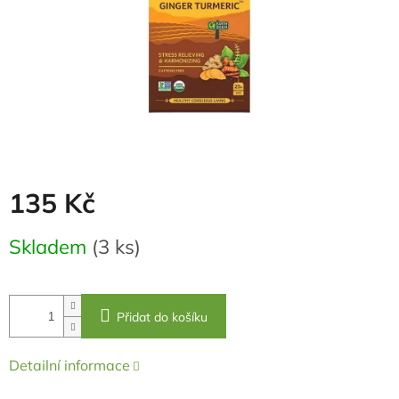
135 Kč
Měrná
Skladem
(3 ks)
cena:
Přidat do košíku
Detailní informace