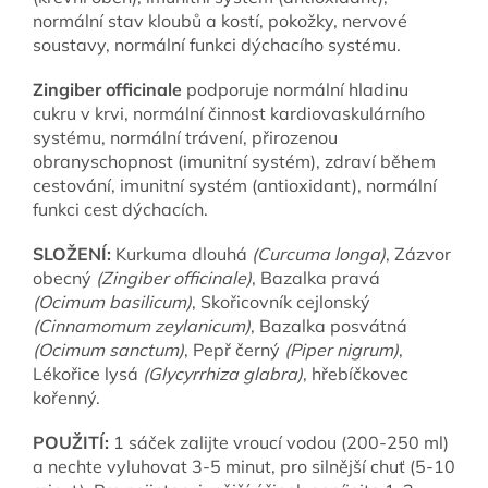
normální stav kloubů a kostí, pokožky, nervové
soustavy, normální funkci dýchacího systému.
Zingiber officinale
podporuje normální hladinu
cukru v krvi, normální činnost kardiovaskulárního
systému, normální trávení, přirozenou
obranyschopnost (imunitní systém), zdraví během
cestování, imunitní systém (antioxidant), normální
funkci cest dýchacích.
SLOŽENÍ:
Kurkuma dlouhá
(Curcuma longa)
, Zázvor
obecný
(Zingiber officinale)
, Bazalka pravá
(Ocimum basilicum)
, Skořicovník cejlonský
(Cinnamomum zeylanicum)
, Bazalka posvátná
(Ocimum sanctum)
, Pepř černý
(Piper nigrum)
,
Lékořice lysá
(Glycyrrhiza glabra)
, hřebíčkovec
kořenný.
POUŽITÍ
:
1 sáček zalijte vroucí vodou (200-250 ml)
a nechte vyluhovat 3-5 minut, pro silnější chuť (5-10