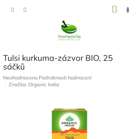
Přejít
NÁKU
na
KOŠÍK
obsah
Tulsi kurkuma-zázvor BIO, 25
sáčků
Průměrné
Neohodnoceno
Podrobnosti hodnocení
hodnocení
Značka:
Organic India
produktu
je
0,0
z
5
hvězdiček.