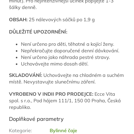
minut). Pro nejintenzivnější účinek popíjejte 1-3
šálky denně.
OBSAH
:
25 nálevových sáčků po 1,9 g
DŮLEŽITÉ UPOZORNĚNÍ:
Není určeno pro děti, těhotné a kojící ženy.
Nepřekračujte doporučené denní dávkování.
Není určeno jako náhrada pestré stravy.
Uchovávejte mimo dosah dětí.
SKLADOVÁNÍ
:
Uchovávejte na chladném a suchém
místě. Nevystavujte slunečnímu záření.
VYROBENO V INDII PRO PRODEJCE:
Ecce Vita
spol. s r.o., Pod hájem 111/1, 150 00 Praha, Česká
republika.
Doplňkové parametry
Kategorie
:
Bylinné čaje