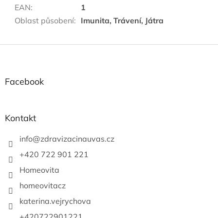
EAN
:
1
Oblast působení
:
Imunita, Trávení, Játra
Z
á
p
a
Facebook
t
í
Kontakt
info
@
zdravizacinauvas.cz
+420 722 901 221
Homeovita
homeovitacz
katerina.vejrychova
+420722901221