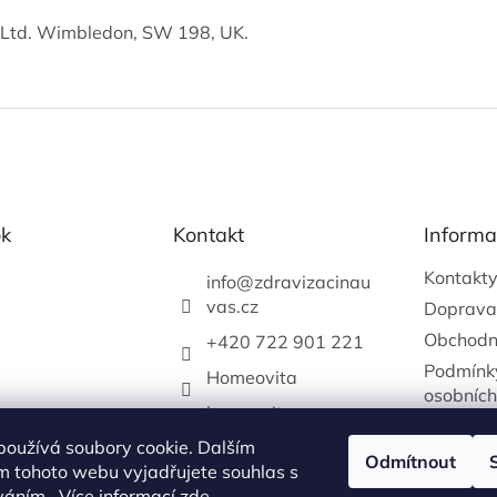
Ltd. Wimbledon, SW 198, UK.
k
Kontakt
Informa
Kontakt
info
@
zdravizacinau
vas.cz
Doprava
Obchodn
+420 722 901 221
Podmínk
Homeovita
osobních
homeovitacz
používá soubory cookie. Dalším
katerina.vejrychova
Odmítnout
m tohoto webu vyjadřujete souhlas s
+420722901221
íváním.. Více informací
zde
.