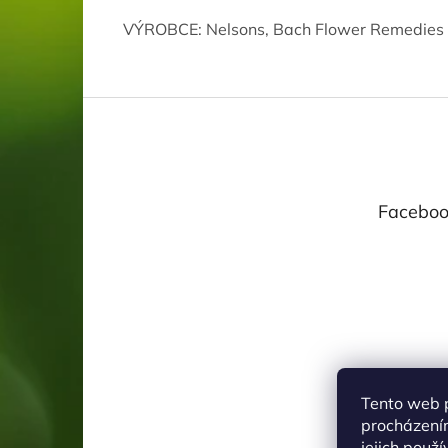
VÝROBCE: Nelsons, Bach Flower Remedies 
Z
á
p
a
t
Faceboo
í
Tento web 
procházení
jejich použ