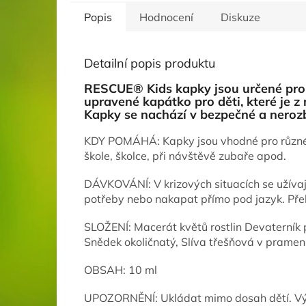
Popis
Hodnocení
Diskuze
Detailní popis produktu
RESCUE® Kids kapky jsou určené pro d
upravené kapátko pro děti, které je z
Kapky se nachází v bezpečné a nerozb
KDY POMÁHÁ: Kapky jsou vhodné pro různé st
škole, školce, při návštěvě zubaře apod.
DÁVKOVÁNÍ: V krizových situacích se užívají
potřeby nebo nakapat přímo pod jazyk. Přek
SLOŽENÍ: Macerát květů rostlin Devaterník p
Snědek okoličnatý, Slíva třešňová v prameni
OBSAH: 10 ml
UPOZORNĚNÍ: Ukládat mimo dosah dětí. Výr