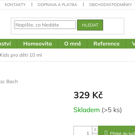
KONTAKTY
DOPRAVA A PLATBA
OBCHODNÍ PODMÍNKY
HLEDAT
ství
Homeovita
O mně
Reference
V
ids pro děti 10 ml
ka:
Bach
329 Kč
Měrná
Skladem
(>5 ks)
cena:
Přidat do koš