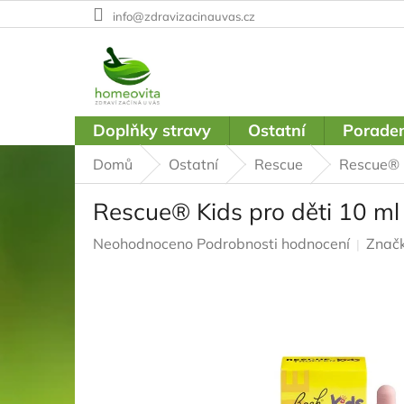
Přejít
info@zdravizacinauvas.cz
na
obsah
Doplňky stravy
Ostatní
Poraden
Domů
Ostatní
Rescue
Rescue® K
Rescue® Kids pro děti 10 ml
Průměrné
Neohodnoceno
Podrobnosti hodnocení
Znač
hodnocení
produktu
je
0,0
z
5
hvězdiček.