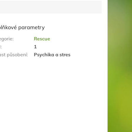
lňkové parametry
egorie
:
Rescue
N
:
1
ast působení
:
Psychika a stres