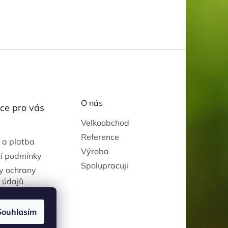
O nás
ce pro vás
Velkoobchod
y
Reference
 a platba
Výroba
í podmínky
Spolupracuji
y ochrany
 údajů
Souhlasím