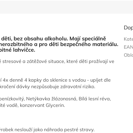
Dop
ěti, bez obsahu alkoholu. Mají speciálně
Kat
 nerozbitného a pro děti bezpečného materiálu.
EA
itné lahvičce.
Obl
resové a zátěžové situace, které děti prožívají ve
 4x denně 4 kapky do sklenice s vodou - upíjet dle
ročení dávky nezpůsobuje zdravotní riziko.
enízkovitý, Netýkavka žlázonosná, Bílá lesní réva,
té vodě, konzervant Glycerin.
obek neslouží jako náhrada pestré stravy.