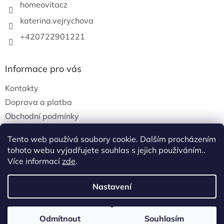
homeovitacz
katerina.vejrychova
+420722901221
Informace pro vás
Kontakty
Doprava a platba
Obchodní podmínky
Podmínky ochrany osobních údajů
Tento web používá soubory cookie. Dalším procházením
tohoto webu vyjadřujete souhlas s jejich používáním..
Více informací
zde
.
Vytvořil Shoptet
Nastavení
Copyright 2026
Homeovita
. Všechna práva
vyhrazena.
Upravit nastavení cookies
Odmítnout
Souhlasím