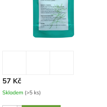
57 Kč
Měrná
Skladem
(>5 ks)
cena: