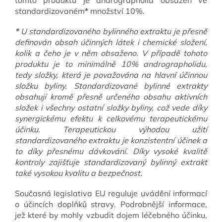
standardizovaném
*
množství 10%.
*
U standardizovaného bylinného extraktu je přesně
definován obsah účinných látek i chemické složení,
kolik a čeho je v něm obsaženo. V případě tohoto
produktu je to minimálně 10% andrographolidu,
tedy složky, která je považována na hlavní účinnou
složku byliny.
Standardizované bylinné extrakty
obsahují kromě přesně určeného obsahu aktivních
složek i všechny ostatní složky byliny, což vede díky
synergickému efektu k celkovému terapeutickému
účinku.
Terapeutickou výhodou užití
standardizovaného extraktu je konzistentní účinek a
to díky přesnému dávkování.
Díky vysoké kvalitě
kontroly zajišťuje standardizovaný bylinný extrakt
také vysokou kvalitu a bezpečnost.
Současná legislativa EU reguluje uvádění informací
o účincích doplňků stravy. Podrobnější informace,
jež které by mohly vzbudit dojem léčebného účinku,