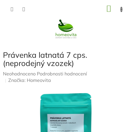
Přejít
NÁKU
na
KOŠÍK
obsah
Právenka latnatá 7 cps.
(neprodejný vzozek)
Průměrné
Neohodnoceno
Podrobnosti hodnocení
hodnocení
Značka:
Homeovita
produktu
je
0,0
z
5
hvězdiček.