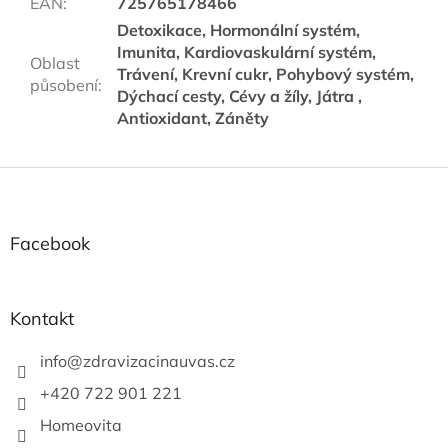
EAN
:
725765178466
Detoxikace, Hormonální systém,
Imunita, Kardiovaskulární systém,
Oblast
Trávení, Krevní cukr, Pohybový systém,
působení
:
Dýchací cesty, Cévy a žíly, Játra ,
Antioxidant, Záněty
Z
á
p
a
Facebook
t
í
Kontakt
info
@
zdravizacinauvas.cz
+420 722 901 221
Homeovita