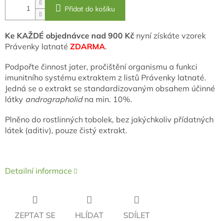
Přidat do košíku
Ke KAŽDÉ objednávce
nad 900 Kč
nyní získáte vzorek
Právenky latnaté
ZDARMA
.
Podpořte činnost jater, pročištění organismu a funkci
imunitního systému extraktem z listů Právenky latnaté.
Jedná se o
extrakt se standardizovaným obsahem účinné
látky
andrographolid
na min. 10%.
Plněno do rostlinných tobolek, bez jakýchkoliv přídatných
látek (aditiv), pouze čistý extrakt.
Detailní informace
ZEPTAT SE
HLÍDAT
SDÍLET