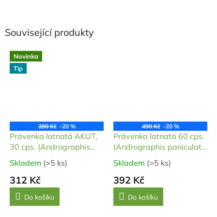
Související produkty
Novinka
Tip
390 Kč
–20 %
490 Kč
–20 %
Právenka latnatá AKUT,
Právenka latnatá 60 cps.
30 cps. (Andrographis
(Andrographis paniculata
paniculata 98%)
10%)
Skladem
(>5 ks)
Skladem
(>5 ks)
Průměrné
Průměrné
hodnocení
hodnocení
312 Kč
392 Kč
produktu
produktu
je
je
Do košíku
Do košíku
5,0
5,0