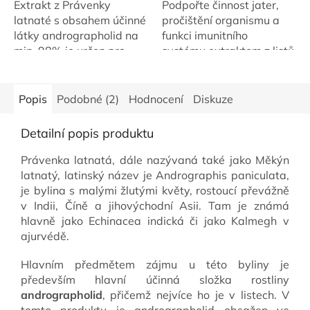
z
z
Extrakt z Právenky
Podpořte činnost jater,
5
5
latnaté s obsahem účinné
pročištění organismu a
hvězdiček.
hvězdiček.
látky andrographolid na
funkci imunitního
min. 98% je určen pro
systému extraktem z listů
maximální a rychlou
Právenky latnaté. Jedná
podporu jater a
se o extrakt se
imunitního systému.
standardizovaným
Popis
Podobné (2)
Hodnocení
Diskuze
Vhodná je u akutních...
obsahem účinné...
Detailní popis produktu
Právenka latnatá, dále nazývaná také jako Měkýn
latnatý, latinský název je Andrographis paniculata,
je bylina s malými žlutými květy, rostoucí převážně
v Indii, Číně a jihovýchodní Asii. Tam je známá
hlavně jako Echinacea indická či jako Kalmegh v
ajurvédě.
Hlavním předmětem zájmu u této byliny je
především hlavní účinná složka rostliny
andrographolid
, přičemž nejvíce ho je v listech. V
tomto produktu je andrographolid obsažen ve