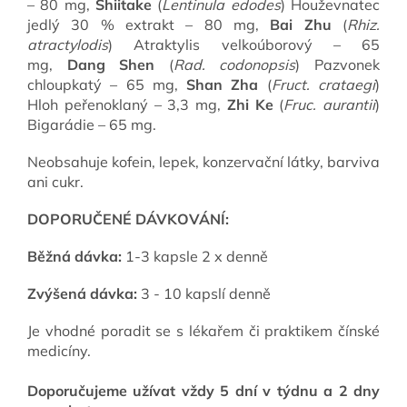
– 80 mg,
Shiitake
(
Lentinula edodes
) Houževnatec
jedlý 30 % extrakt – 80 mg,
Bai Zhu
(
Rhiz.
atractylodis
) Atraktylis velkoúborový – 65
mg,
Dang Shen
(
Rad. codonopsis
) Pazvonek
chloupkatý – 65 mg,
Shan Zha
(
Fruct. crataegi
)
Hloh peřenoklaný – 3,3 mg,
Zhi Ke
(
Fruc. aurantii
)
Bigarádie – 65 mg.
Neobsahuje kofein, lepek, konzervační látky, barviva
ani cukr.
DOPORUČENÉ DÁVKOVÁNÍ:
Běžná dávka:
1-3 kapsle 2 x denně
Z
výšená dávka:
3 - 10 kapslí denně
Je vhodné poradit se s lékařem či praktikem čínské
medicíny.
Doporučujeme užívat vždy 5 dní v týdnu a 2 dny