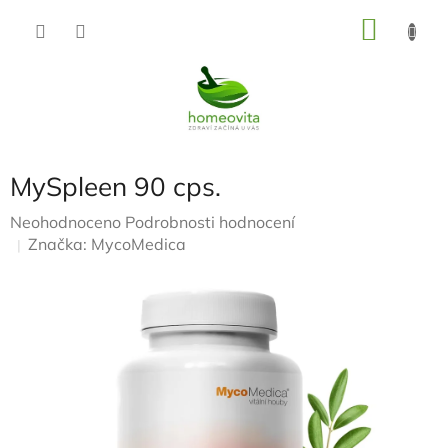
Přejít
NÁKU
na
KOŠÍK
obsah
MySpleen 90 cps.
Průměrné
Neohodnoceno
Podrobnosti hodnocení
hodnocení
Značka:
MycoMedica
produktu
je
0,0
z
5
hvězdiček.