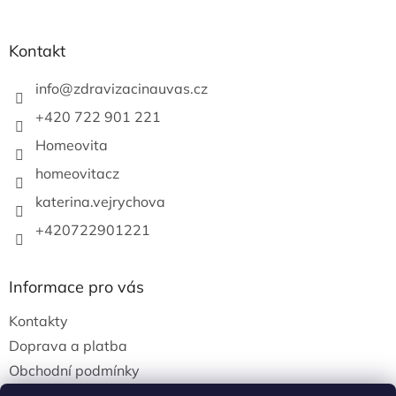
t
í
Kontakt
info
@
zdravizacinauvas.cz
+420 722 901 221
Homeovita
homeovitacz
katerina.vejrychova
+420722901221
Informace pro vás
Kontakty
Doprava a platba
Obchodní podmínky
Podmínky ochrany osobních údajů