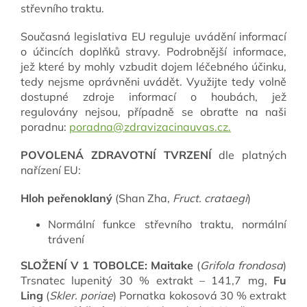
střevního traktu.
Současná legislativa EU reguluje uvádění informací
o účincích doplňků stravy. Podrobnější informace,
jež které by mohly vzbudit dojem léčebného účinku,
tedy nejsme oprávněni uvádět. Využijte tedy volně
dostupné zdroje informací o houbách, jež
regulovány nejsou, případně se obraťte na naši
poradnu:
poradna@zdravizacinauvas.cz.
POVOLENÁ ZDRAVOTNÍ TVRZENÍ
dle platných
nařízení EU:
Hloh peřenoklaný
(Shan Zha,
Fruct. crataegi
)
Normální funkce střevního traktu, normální
trávení
SLOŽENÍ V 1 TOBOLCE:
Maitake
(
Grifola frondosa
)
Trsnatec lupenitý 30 % extrakt – 141,7 mg,
Fu
Ling
(
Skler. poriae
) Pornatka kokosová 30 % extrakt