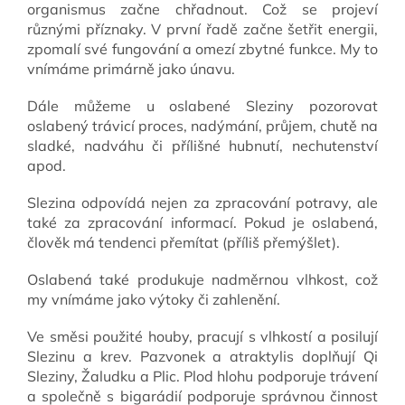
organismus začne chřadnout. Což se projeví
různými příznaky. V první řadě začne šetřit energii,
zpomalí své fungování a omezí zbytné funkce. My to
vnímáme primárně jako únavu.
Dále můžeme u oslabené Sleziny pozorovat
oslabený trávicí proces, nadýmání, průjem, chutě na
sladké, nadváhu či přílišné hubnutí, nechutenství
apod.
Slezina odpovídá nejen za zpracování potravy, ale
také za zpracování informací. Pokud je oslabená,
člověk má tendenci přemítat (příliš přemýšlet).
Oslabená také produkuje nadměrnou vlhkost, což
my vnímáme jako výtoky či zahlenění.
Ve směsi použité houby, pracují s vlhkostí a posilují
Slezinu a krev. Pazvonek a atraktylis doplňují Qi
Sleziny, Žaludku a Plic. Plod hlohu podporuje trávení
a společně s bigarádií podporuje správnou činnost