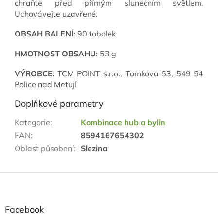
chraňte před přímým slunečním světlem.
Uchovávejte uzavřené.
OBSAH BALENÍ:
90 tobolek
HMOTNOST OBSAHU:
53 g
VÝROBCE:
TCM POINT s.r.o., Tomkova 53, 549 54
Police nad Metují
Doplňkové parametry
Kategorie
:
Kombinace hub a bylin
EAN
:
8594167654302
Oblast působení
:
Slezina
Z
á
p
a
Facebook