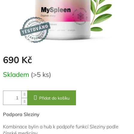
690 Kč
Měrná
Skladem
(>5 ks)
cena:
Přidat do košíku
Podpora Sleziny
Kombinace bylin a hub k podpoře funkcí Sleziny podle
čínské medicíny.