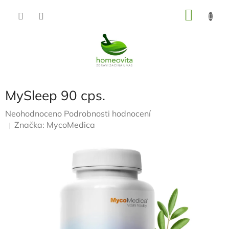
Přejít
NÁKU
na
KOŠÍK
obsah
MySleep 90 cps.
Průměrné
Neohodnoceno
Podrobnosti hodnocení
hodnocení
Značka:
MycoMedica
produktu
je
0,0
z
5
hvězdiček.