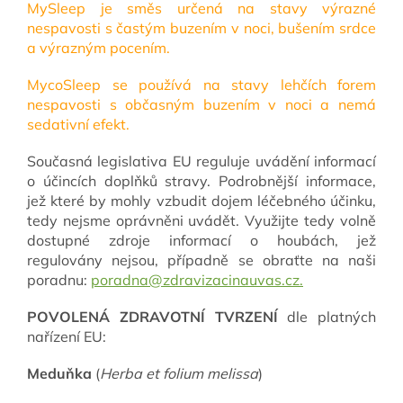
MySleep je směs určená na stavy výrazné
nespavosti s častým buzením v noci, bušením srdce
a výrazným pocením.
MycoSleep se používá na stavy lehčích forem
nespavosti s občasným buzením v noci a nemá
sedativní efekt.
Současná legislativa EU reguluje uvádění informací
o účincích doplňků stravy. Podrobnější informace,
jež které by mohly vzbudit dojem léčebného účinku,
tedy nejsme oprávněni uvádět. Využijte tedy volně
dostupné zdroje informací o houbách, jež
regulovány nejsou, případně se obraťte na naši
poradnu:
poradna@zdravizacinauvas.cz.
POVOLENÁ ZDRAVOTNÍ TVRZENÍ
dle platných
nařízení EU:
Meduňka
(
Herba et folium melissa
)