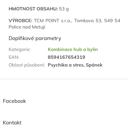
HMOTNOST OBSAHU:
53 g
VÝROBCE:
TCM POINT s.r.o., Tomkova 53, 549 54
Police nad Metují
Doplňkové parametry
Kategorie
:
Kombinace hub a bylin
EAN
:
8594167654319
Oblast působení
:
Psychika a stres, Spánek
Z
á
p
a
Facebook
t
í
Kontakt