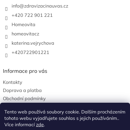
info
@
zdravizacinauvas.cz
+420 722 901 221
Homeovita
homeovitacz
katerina.vejrychova
+420722901221
Informace pro vás
Kontakty
Doprava a platba
Obchodní podmínky
Podmínky ochrany osobních údajů
Tento web používá soubory cookie. Dalším procházením
tohoto webu vyjadřujete souhlas s jejich používáním..
Více informací
zde
.