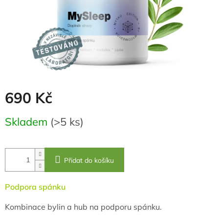
690 Kč
Měrná
Skladem
(>5 ks)
cena:
Přidat do košíku
Podpora spánku
Kombinace bylin a hub na podporu spánku.