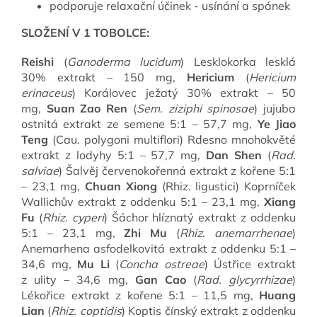
podporuje relaxační účinek - usínání a spánek
SLOŽENÍ V 1 TOBOLCE:
Reishi
(
Ganoderma lucidum
) Lesklokorka lesklá
30% extrakt – 150 mg,
Hericium
(
Hericium
erinaceus
) Korálovec ježatý 30% extrakt – 50
mg,
Suan Zao Ren
(
Sem. ziziphi spinosae
) jujuba
ostnitá extrakt ze semene 5:1 – 57,7 mg,
Ye Jiao
Teng
(Cau. polygoni multiflori) Rdesno mnohokvěté
extrakt z lodyhy 5:1 – 57,7 mg,
Dan Shen
(
Rad.
salviae
) Šalvěj červenokořenná extrakt z kořene 5:1
– 23,1 mg,
Chuan Xiong
(Rhiz. ligustici) Koprníček
Wallichův extrakt z oddenku 5:1 – 23,1 mg,
Xiang
Fu
(
Rhiz. cyperi
) Šáchor hlíznatý extrakt z oddenku
5:1 – 23,1 mg,
Zhi Mu
(
Rhiz. anemarrhenae
)
Anemarhena asfodelkovitá extrakt z oddenku 5:1 –
34,6 mg,
Mu Li
(
Concha ostreae
) Ústřice extrakt
z ulity – 34,6 mg,
Gan Cao
(
Rad. glycyrrhizae
)
Lékořice extrakt z kořene 5:1 – 11,5 mg,
Huang
Lian
(
Rhiz. coptidis
) Koptis čínský extrakt z oddenku