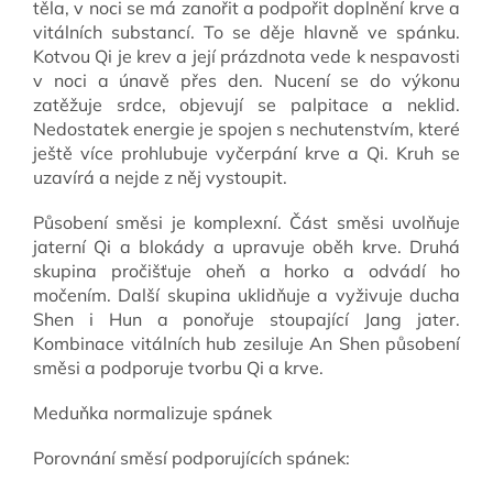
těla, v noci se má zanořit a podpořit doplnění krve a
vitálních substancí. To se děje hlavně ve spánku.
Kotvou Qi je krev a její prázdnota vede k nespavosti
v noci a únavě přes den. Nucení se do výkonu
zatěžuje srdce, objevují se palpitace a neklid.
Nedostatek energie je spojen s nechutenstvím, které
ještě více prohlubuje vyčerpání krve a Qi. Kruh se
uzavírá a nejde z něj vystoupit.
Působení směsi je komplexní. Část směsi uvolňuje
jaterní Qi a blokády a upravuje oběh krve. Druhá
skupina pročišťuje oheň a horko a odvádí ho
močením. Další skupina uklidňuje a vyživuje ducha
Shen i Hun a ponořuje stoupající Jang jater.
Kombinace vitálních hub zesiluje An Shen působení
směsi a podporuje tvorbu Qi a krve.
Meduňka normalizuje spánek
Porovnání směsí podporujících spánek: