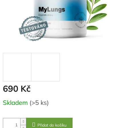
690 Kč
Měrná
Skladem
(>5 ks)
cena:
Přidat do košíku