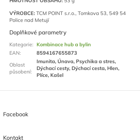
HMOTNOST OBSAHU:
53 g
VÝROBCE:
TCM POINT s.r.o., Tomkova 53, 549 54
Police nad Metují
Doplňkové parametry
Kategorie
:
Kombinace hub a bylin
EAN
:
8594167655873
Imunita, Únava, Psychika a stres,
Oblast
Dýchací cesty, Dýchací cesta, Hlen,
působení
:
Plíce, Kašel
Z
á
p
a
Facebook
t
í
Kontakt