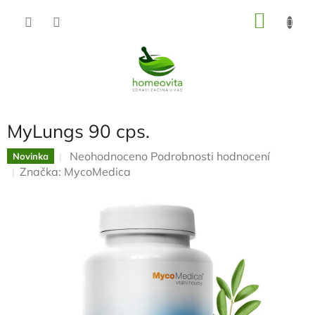
Přejít
NÁKU
na
KOŠÍK
obsah
MyLungs 90 cps.
Průměrné
Neohodnoceno
Podrobnosti hodnocení
Novinka
hodnocení
Značka:
MycoMedica
produktu
je
0,0
z
5
hvězdiček.