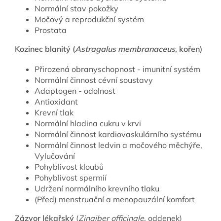
Normální stav pokožky
Močový a reprodukční systém
Prostata
Kozinec blanitý (
Astragalus membranaceus
, kořen)
Přirozená obranyschopnost - imunitní systém
Normální činnost cévní soustavy
Adaptogen - odolnost
Antioxidant
Krevní tlak
Normální hladina cukru v krvi
Normální činnost kardiovaskulárního systému
Normální činnost ledvin a močového měchýře,
Vylučování
Pohyblivost kloubů
Pohyblivost spermií
Udržení normálního krevního tlaku
(Před) menstruační a menopauzální komfort
Zázvor lékařský
(
Zingiber officinale
, oddenek)