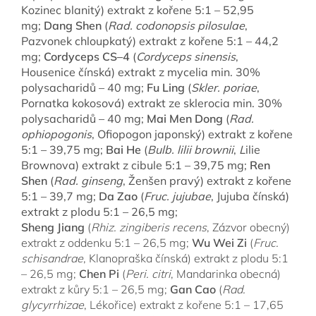
Kozinec blanitý) extrakt z kořene 5:1 – 52,95
mg;
Dang Shen
(
Rad. codonopsis pilosulae
,
Pazvonek chloupkatý) extrakt z kořene 5:1 – 44,2
mg;
Cordyceps CS–4
(
Cordyceps sinensis
,
Housenice čínská) extrakt z mycelia min. 30%
polysacharidů – 40 mg;
Fu Ling
(
Skler. poriae
,
Pornatka kokosová) extrakt ze sklerocia min. 30%
polysacharidů – 40 mg;
Mai Men Dong
(
Rad.
ophiopogonis
, Ofiopogon japonský) extrakt z kořene
5:1 – 39,75 mg;
Bai He
(
Bulb. lilii brownii
,
L
ilie
Brownova) extrakt z cibule 5:1 – 39,75 mg;
Ren
Shen
(
Rad. ginseng
, Ženšen pravý) extrakt z kořene
5:1 – 39,7 mg;
Da Zao
(
Fruc. jujubae
, Jujuba čínská)
extrakt z plodu 5:1 – 26,5 mg;
Sheng Jiang
(
Rhiz. zingiberis recens
, Zázvor obecný)
extrakt z oddenku 5:1 – 26,5 mg;
Wu Wei Zi
(
Fruc.
schisandrae
, Klanopraška čínská) extrakt z plodu 5:1
– 26,5 mg;
Chen Pi
(
Peri. citri
, Mandarinka obecná)
extrakt z kůry 5:1 – 26,5 mg;
Gan Cao
(
Rad.
glycyrrhizae
, Lékořice) extrakt z kořene 5:1 – 17,65