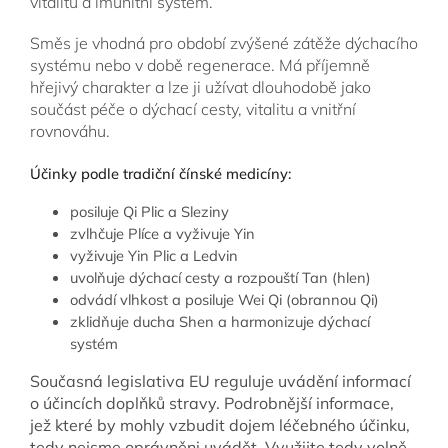
vitalitu a imunitní systém.
Směs je vhodná pro období zvýšené zátěže dýchacího
systému nebo v době regenerace. Má příjemně
hřejivý charakter a lze ji užívat dlouhodobě jako
součást péče o dýchací cesty, vitalitu a vnitřní
rovnováhu.
Účinky podle tradiční čínské medicíny:
posiluje Qi Plic a Sleziny
zvlhčuje Plíce a vyživuje Yin
vyživuje Yin Plic a Ledvin
uvolňuje dýchací cesty a rozpouští Tan (hlen)
odvádí vlhkost a posiluje Wei Qi (obrannou Qi)
zklidňuje ducha Shen a harmonizuje dýchací
systém
Současná legislativa EU reguluje uvádění informací
o účincích doplňků stravy. Podrobnější informace,
jež které by mohly vzbudit dojem léčebného účinku,
tedy nejsme oprávněni uvádět. Využijte tedy volně