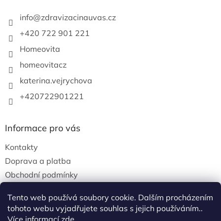
info
@
zdravizacinauvas.cz
+420 722 901 221
Homeovita
homeovitacz
katerina.vejrychova
+420722901221
Informace pro vás
Kontakty
Doprava a platba
Obchodní podmínky
Podmínky ochrany osobních údajů
Tento web používá soubory cookie. Dalším procházením
tohoto webu vyjadřujete souhlas s jejich používáním..
Více informací
zde
.