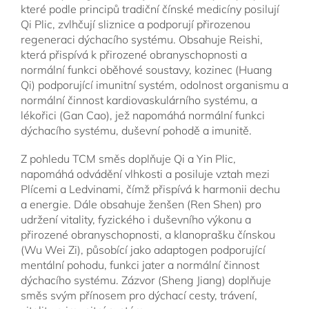
které podle principů tradiční čínské medicíny posilují
Qi Plic, zvlhčují sliznice a podporují přirozenou
regeneraci dýchacího systému. Obsahuje Reishi,
která přispívá k přirozené obranyschopnosti a
normální funkci oběhové soustavy, kozinec (Huang
Qi) podporující imunitní systém, odolnost organismu a
normální činnost kardiovaskulárního systému, a
lékořici (Gan Cao), jež napomáhá normální funkci
dýchacího systému, duševní pohodě a imunitě.
Z pohledu TCM směs doplňuje Qi a Yin Plic,
napomáhá odvádění vlhkosti a posiluje vztah mezi
Plícemi a Ledvinami, čímž přispívá k harmonii dechu
a energie. Dále obsahuje ženšen (Ren Shen) pro
udržení vitality, fyzického i duševního výkonu a
přirozené obranyschopnosti, a klanoprašku čínskou
(Wu Wei Zi), působící jako adaptogen podporující
mentální pohodu, funkci jater a normální činnost
dýchacího systému. Zázvor (Sheng Jiang) doplňuje
směs svým přínosem pro dýchací cesty, trávení,