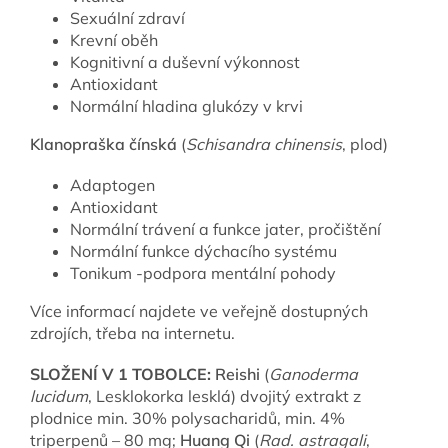
Sexuální zdraví
Krevní oběh
Kognitivní a duševní výkonnost
Antioxidant
Normální hladina glukózy v krvi
Klanopraška čínská
(
Schisandra chinensis
, plod)
Adaptogen
Antioxidant
Normální trávení a funkce jater, pročištění
Normální funkce dýchacího systému
Tonikum -podpora mentální pohody
Více informací najdete ve veřejně dostupných
zdrojích, třeba na internetu.
SLOŽENÍ V 1 TOBOLCE:
Reishi
(
Ganoderma
lucidum
, Lesklokorka lesklá) dvojitý extrakt z
plodnice min. 30% polysacharidů, min. 4%
triperpenů – 80 mg;
Huang Qi
(
Rad. astragali
,