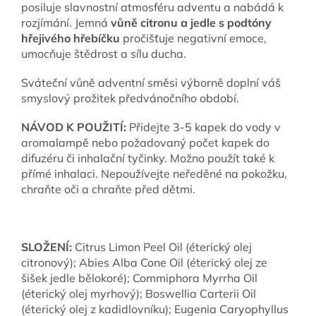
posiluje slavnostní atmosféru adventu a nabádá k
rozjímání. Jemná
vůně citronu a jedle s podtóny
hřejivého hřebíčku
pročišťuje negativní emoce,
umocňuje štědrost a sílu ducha.
Sváteční vůně adventní směsi výborně doplní váš
smyslový prožitek předvánočního období.
NÁVOD K POUŽITÍ:
Přidejte 3-5 kapek do vody v
aromalampě nebo požadovaný počet kapek do
difuzéru či inhalační tyčinky. Možno použít také k
přímé inhalaci. Nepoužívejte neředěné na pokožku,
chraňte oči a chraňte před dětmi.
SLOŽENÍ:
Citrus Limon Peel Oil (éterický olej
citronový); Abies Alba Cone Oil (éterický olej ze
šišek jedle bělokoré); Commiphora Myrrha Oil
(éterický olej myrhový); Boswellia Carterii Oil
(éterický olej z kadidlovníku); Eugenia Caryophyllus