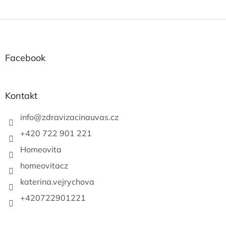
Z
á
p
a
Facebook
t
í
Kontakt
info
@
zdravizacinauvas.cz
+420 722 901 221
Homeovita
homeovitacz
katerina.vejrychova
+420722901221