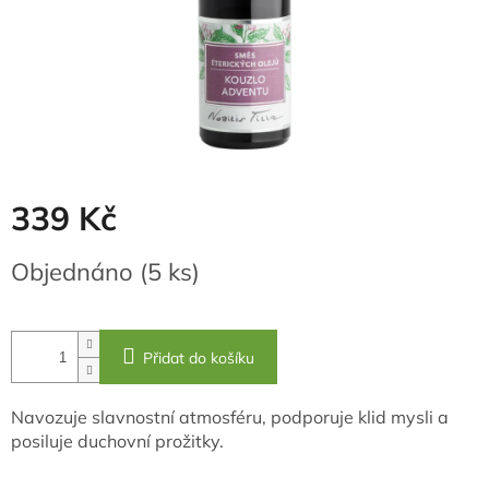
339 Kč
Měrná
Objednáno
(5 ks)
cena:
Přidat do košíku
Navozuje slavnostní atmosféru, podporuje klid mysli a
posiluje duchovní prožitky.