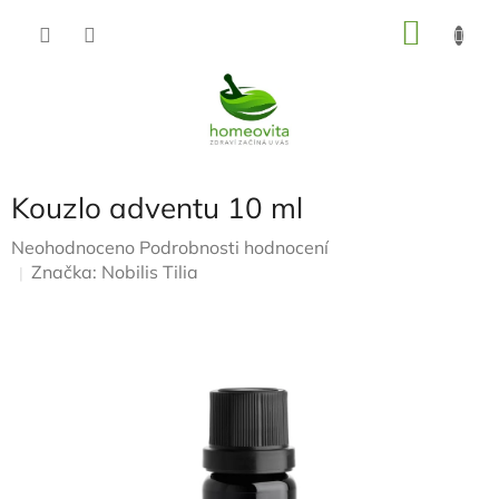
Přejít
NÁKU
na
KOŠÍK
obsah
Kouzlo adventu 10 ml
Průměrné
Neohodnoceno
Podrobnosti hodnocení
hodnocení
Značka:
Nobilis Tilia
produktu
je
0,0
z
5
hvězdiček.