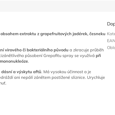
Dop
 s obsahem extraktu z grapefruitových jadérek, česneku
Kat
EA
Obl
tní virového či bakteriálního původu
a zkracuje průběh
tizánětlivého působení Grepofitu spray se využívá
při
í mononukleóze
.
h dásní a výskytu aftů
. Má vysokou účinnost a je
dráždí ani nepálí zánětem postižené sliznice. Urychluje
huť.