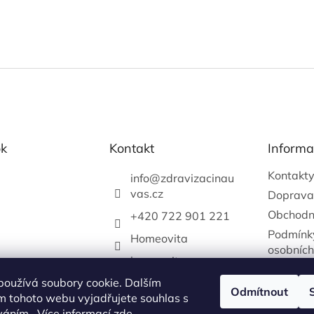
k
Kontakt
Informa
Kontakt
info
@
zdravizacinau
vas.cz
Doprava
Obchodn
+420 722 901 221
Podmínk
Homeovita
osobních
homeovitacz
používá soubory cookie. Dalším
katerina.vejrychova
Odmítnout
m tohoto webu vyjadřujete souhlas s
+420722901221
íváním.. Více informací
zde
.