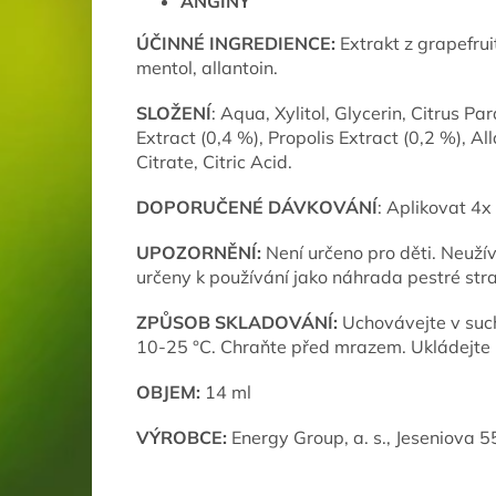
ANGÍNY
ÚČINNÉ INGREDIENCE:
Extrakt z grapefru
mentol, allantoin.
SLOŽENÍ
: Aqua, Xylitol, Glycerin, Citrus P
Extract (0,4 %), Propolis Extract (0,2 %), A
Citrate, Citric Acid.
DOPORUČENÉ DÁVKOVÁNÍ
: Aplikovat 4x 
UPOZORNĚNÍ:
Není určeno pro děti. Neužív
určeny k používání jako náhrada pestré str
ZPŮSOB SKLADOVÁNÍ:
Uchovávejte v such
10-25 °C. Chraňte před mrazem. Ukládejte
OBJEM:
14 ml
VÝROBCE:
Energy Group, a. s., Jeseniova 5