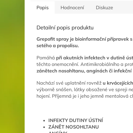
Popis
Hodnocení
Diskuze
Detailní popis produktu
Grepofit spray je bioinformační přípravek
setého a propolisu.
Pomáhá
při akutních infektech v dutině ús
těchto onemocnění. Antimikrobiálního a pro
zánětech nosohltanu, angínách či infekčn
Nachází své uplatnění rovněž
u krvácejícíc
výborně snášen, látky obsažené ve spreji ne
hojení. Příjemná je i jeho jemně mentolová c
INFEKTY DUTINY ÚSTNÍ
ZÁNĚT NOSOHLTANU