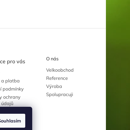
O nás
ce pro vás
Velkoobchod
y
Reference
 a platba
Výroba
í podmínky
Spolupracuji
y ochrany
 údajů
Souhlasím