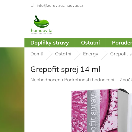
Přejít
info@zdravizacinauvas.cz
na
obsah
Doplňky stravy
Ostatní
Poraden
Domů
Ostatní
Energy
Grepofit s
Grepofit sprej 14 ml
Průměrné
Neohodnoceno
Podrobnosti hodnocení
Znač
hodnocení
produktu
je
0,0
z
5
hvězdiček.