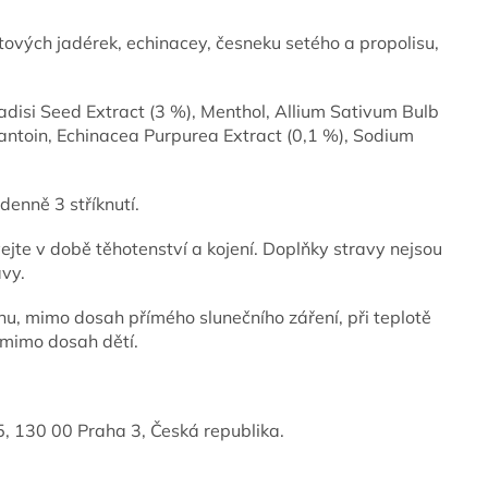
itových jadérek, echinacey, česneku setého a propolisu,
aradisi Seed Extract (3 %), Menthol, Allium Sativum Bulb
llantoin, Echinacea Purpurea Extract (0,1 %), Sodium
denně 3 stříknutí.
ejte v době těhotenství a kojení. Doplňky stravy nejsou
avy.
u, mimo dosah přímého slunečního záření, při teplotě
 mimo dosah dětí.
5, 130 00 Praha 3, Česká republika.