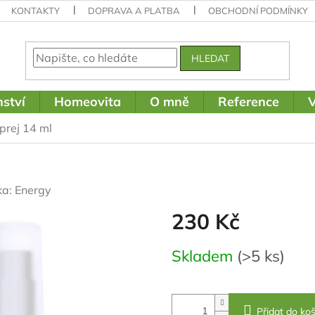
KONTAKTY
DOPRAVA A PLATBA
OBCHODNÍ PODMÍNKY
HLEDAT
ství
Homeovita
O mně
Reference
V
prej 14 ml
ka:
Energy
230 Kč
Měrná
Skladem
(>5 ks)
cena:
Přidat do koš