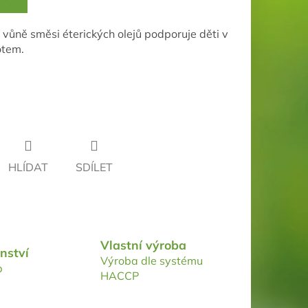
ůně směsi éterických olejů podporuje děti v
otem.
HLÍDAT
SDÍLET
Vlastní výroba
nství
Výroba dle systému
p
HACCP