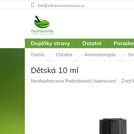
Přejít
info@zdravizacinauvas.cz
na
obsah
Doplňky stravy
Ostatní
Poraden
Domů
Ostatní
Aromaterapie
Sm
Dětská 10 ml
Průměrné
Neohodnoceno
Podrobnosti hodnocení
Znač
hodnocení
produktu
je
0,0
z
5
hvězdiček.