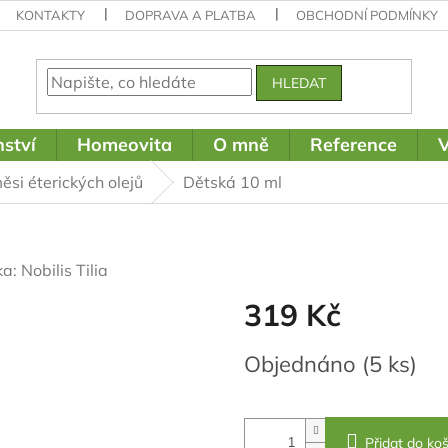
KONTAKTY
DOPRAVA A PLATBA
OBCHODNÍ PODMÍNKY
HLEDAT
ství
Homeovita
O mně
Reference
V
ěsi éterických olejů
Dětská 10 ml
ka:
Nobilis Tilia
319 Kč
Měrná
Objednáno
(5 ks)
cena:
Přidat do koš