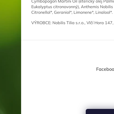
Cymbopogon Martini Oil (éterický olej Palmor
Eukalyptus citronovonný), Anthemis Nobilis 
Citronellol*, Geraniol*, Limonene*, Linalool*
VÝROBCE: Nobilis Tilia s.r.o., Vlčí Hora 14
Z
á
p
a
t
Faceboo
í