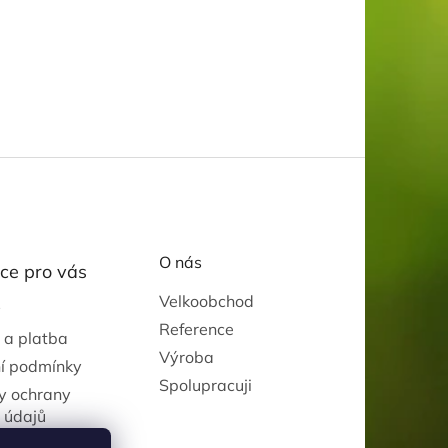
O nás
ce pro vás
Velkoobchod
y
Reference
 a platba
Výroba
í podmínky
Spolupracuji
y ochrany
 údajů