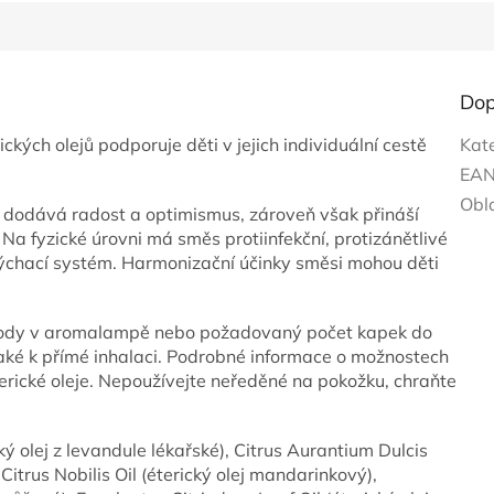
Dop
ých olejů podporuje děti v jejich individuální cestě
Kat
EA
Obl
, dodává radost a optimismus, zároveň však přináší
Na fyzické úrovni má směs protiinfekční, protizánětlivé
dýchací systém. Harmonizační účinky směsi mohou děti
vody v aromalampě nebo požadovaný počet kapek do
 také k přímé inhalaci. Podrobné informace o možnostech
Éterické oleje. Nepoužívejte neředěné na pokožku, chraňte
ý olej z levandule lékařské), Citrus Aurantium Dulcis
Citrus Nobilis Oil (éterický olej mandarinkový),