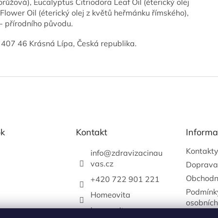
ůžová), Eucalyptus Citriodora Leaf Oil (éterický olej
Flower Oil (éterický olej z květů heřmánku římského),
. - přírodního původu.
7, 407 46 Krásná Lípa, Česká republika.
k
Kontakt
Informa
Kontakt
info
@
zdravizacinau
vas.cz
Doprava
Obchodn
+420 722 901 221
Podmínk
Homeovita
osobních
homeovitacz