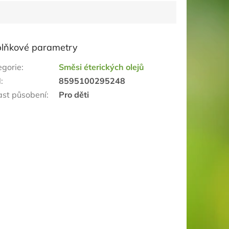
lňkové parametry
egorie
:
Směsi éterických olejů
N
:
8595100295248
ast působení
:
Pro děti