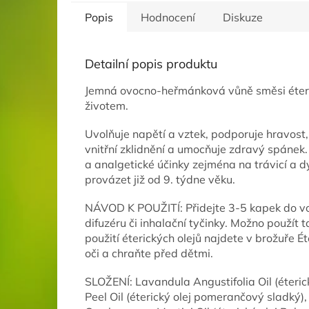
Popis
Hodnocení
Diskuze
Detailní popis produktu
Jemná ovocno-heřmánková vůně směsi éterick
životem.
Uvolňuje napětí a vztek, podporuje hravost
vnitřní zklidnění a umocňuje zdravý spánek. 
a analgetické účinky zejména na trávicí a 
provázet již od 9. týdne věku.
NÁVOD K POUŽITÍ: Přidejte 3-5 kapek do 
difuzéru či inhalační tyčinky. Možno použít
použití éterických olejů najdete v brožuře 
oči a chraňte před dětmi.
SLOŽENÍ: Lavandula Angustifolia Oil (éterick
Peel Oil (éterický olej pomerančový sladký), 