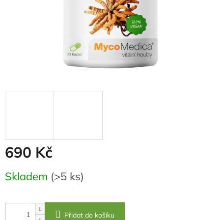
690 Kč
Měrná
Skladem
(>5 ks)
cena:
Přidat do košíku