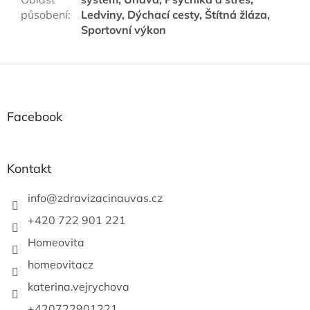
působení
:
Ledviny, Dýchací cesty, Štítná žláza,
Sportovní výkon
Z
á
p
a
Facebook
t
í
Kontakt
info
@
zdravizacinauvas.cz
+420 722 901 221
Homeovita
homeovitacz
katerina.vejrychova
+420722901221