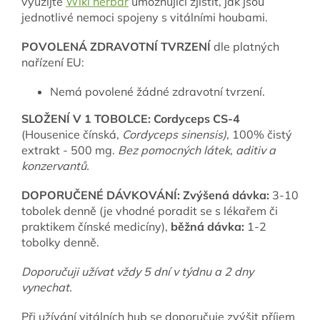
využijte
Wiki herbář
umožňující zjistit, jak jsou
jednotlivé nemoci spojeny s vitálními houbami.
POVOLENÁ ZDRAVOTNÍ TVRZENÍ
dle platných
nařízení EU:
Nemá povolené žádné zdravotní tvrzení.
SLOŽENÍ V 1 TOBOLCE:
Cordyceps CS-4
(Housenice čínská,
Cordyceps sinensis),
100% čistý
extrakt - 500 mg.
B
ez pomocných látek, aditiv a
konzervantů.
DOPORUČENÉ DÁVKOVÁNÍ:
Zvýšená dávka:
3-10
tobolek denně (je vhodné poradit se s lékařem či
praktikem čínské medicíny),
běžná dávka:
1-2
tobolky denně.
Doporučuji užívat vždy 5 dní v týdnu a 2 dny
vynechat.
Při užívání vitálních hub se doporučuje zvýšit příjem