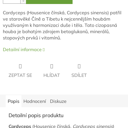
Cordyceps (Housenice čínská, Cordyceps sinensis) patřil
ve starověké Číně a Tibetu k nejcennějším houbám
využívaným k harmonizaci duše i těla. Tato cizopasná
houba je bohatým zdrojem betaglukanů, minerálů,
stopových prvků i vitamínů.
Detailní informace
ZEPTAT SE
HLÍDAT
SDÍLET
Popis
Hodnocení
Diskuze
Detailní popis produktu
Cordyceps
(Housenice čínská,
Cordyceps sinensis
)