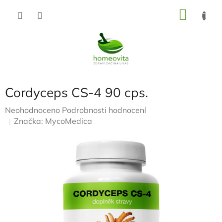
Přejít
NÁKU
na
KOŠÍK
obsah
Cordyceps CS-4 90 cps.
Průměrné
Neohodnoceno
Podrobnosti hodnocení
hodnocení
Značka:
MycoMedica
produktu
je
0,0
z
5
hvězdiček.