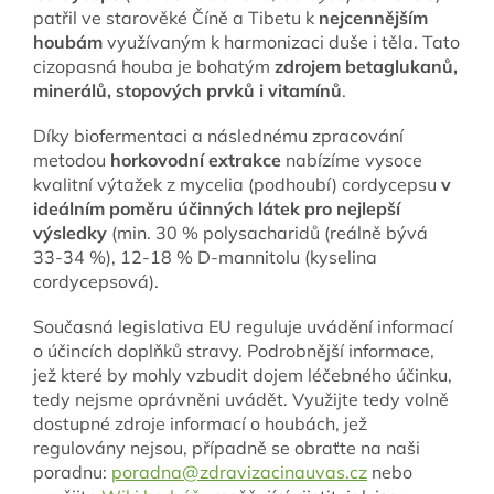
patřil ve starověké Číně a Tibetu k
nejcennějším
houbám
využívaným k harmonizaci duše i těla. Tato
cizopasná houba je bohatým
zdrojem betaglukanů,
minerálů, stopových prvků i vitamínů
.
Díky biofermentaci a následnému zpracování
metodou
horkovodní extrakce
nabízíme vysoce
kvalitní výtažek z mycelia (podhoubí) cordycepsu
v
ideálním poměru účinných látek pro nejlepší
výsledky
(min. 30 % polysacharidů (reálně bývá
33-34 %), 12-18 % D-mannitolu (kyselina
cordycepsová).
Současná legislativa EU reguluje uvádění informací
o účincích doplňků stravy. Podrobnější informace,
jež které by mohly vzbudit dojem léčebného účinku,
tedy nejsme oprávněni uvádět. Využijte tedy volně
dostupné zdroje informací o houbách, jež
regulovány nejsou, případně se obraťte na naši
poradnu:
poradna@zdravizacinauvas.cz
nebo