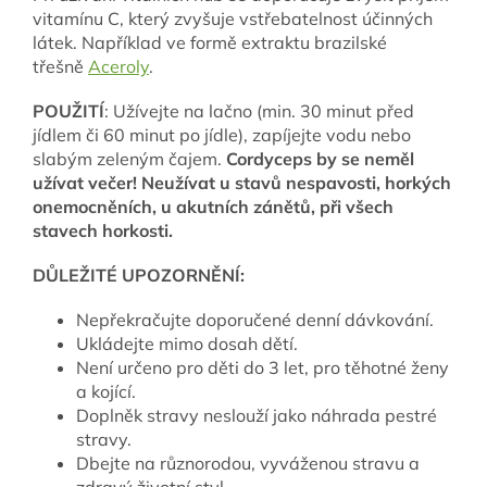
vitamínu C, který zvyšuje vstřebatelnost účinných
látek. Například ve formě extraktu brazilské
třešně
Aceroly
.
POUŽITÍ
: Užívejte na lačno (min. 30 minut před
jídlem či 60 minut po jídle), zapíjejte vodu nebo
slabým zeleným čajem.
Cordyceps by se neměl
užívat večer! Neužívat u stavů nespavosti, horkých
onemocněních, u akutních zánětů, při všech
stavech horkosti.
DŮLEŽITÉ UPOZORNĚNÍ:
Nepřekračujte doporučené denní dávkování.
Ukládejte mimo dosah dětí.
Není určeno pro děti do 3 let, pro těhotné ženy
a kojící.
Doplněk stravy neslouží jako náhrada pestré
stravy.
Dbejte na různorodou, vyváženou stravu a