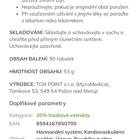
zdravý životní styl.
Nepoužívejte, pokud je originální obal porušen.
Při současném užívání s jinými léky se poraďte
s lékařem nebo lékárníkem.
SKLADOVÁNÍ:
Skladujte a uchovávejte v suchu a
chraňte před přímým slunečním světlem.
Uchovávejte uzavřené.
OBSAH BALENÍ:
90 tobolek
HMOTNOST OBSAHU:
53 g
VÝROBCE:
TCM POINT s.r.o. (MycoMedica),
Tomkova 53, 549 54 Police nad Metují
Doplňkové parametry
Kategorie
:
30% houbové extrakty
EAN
:
8594167650700
Hormonální systém, Kardiovaskulární
Oblast
systém, Únava, Psychika a stres,