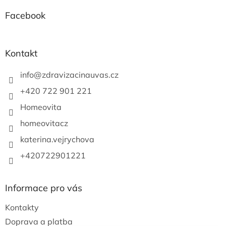
p
a
Facebook
t
í
Kontakt
info
@
zdravizacinauvas.cz
+420 722 901 221
Homeovita
homeovitacz
katerina.vejrychova
+420722901221
Informace pro vás
Kontakty
Doprava a platba