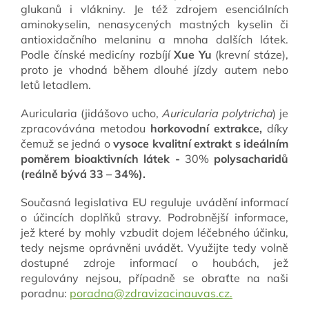
glukanů i vlákniny. Je též zdrojem esenciálních
aminokyselin, nenasycených mastných kyselin či
antioxidačního melaninu a mnoha dalších látek.
Podle čínské medicíny rozbíjí
Xue Yu
(krevní stáze),
proto je vhodná během dlouhé jízdy autem nebo
letů letadlem.
Auricularia (jidášovo ucho,
Auricularia polytricha
) je
zpracovávána metodou
horkovodní extrakce,
díky
čemuž se jedná o
vysoce kvalitní extrakt s ideálním
poměrem bioaktivních látek -
30%
polysacharidů
(reálně bývá 33 – 34%).
Současná legislativa EU reguluje uvádění informací
o účincích doplňků stravy. Podrobnější informace,
jež které by mohly vzbudit dojem léčebného účinku,
tedy nejsme oprávněni uvádět. Využijte tedy volně
dostupné zdroje informací o houbách, jež
regulovány nejsou, případně se obraťte na naši
poradnu:
poradna@zdravizacinauvas.cz.