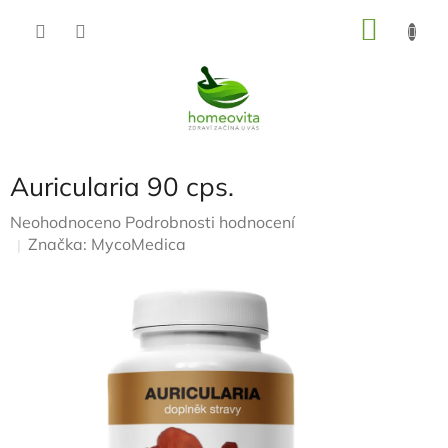
Přejít
NÁKU
na
KOŠÍK
obsah
Auricularia 90 cps.
Průměrné
Neohodnoceno
Podrobnosti hodnocení
hodnocení
Značka:
MycoMedica
produktu
je
0,0
z
5
hvězdiček.