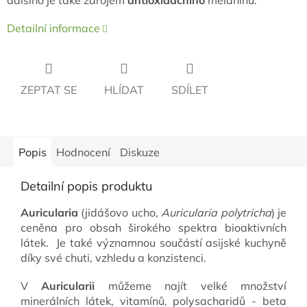
dalšího je také zdrojem
antioxidačního
melaninu.
Detailní informace
ZEPTAT SE
HLÍDAT
SDÍLET
Popis
Hodnocení
Diskuze
Detailní popis produktu
Auricularia
(jidášovo ucho,
Auricularia polytricha
) je
ceněna pro obsah širokého spektra bioaktivních
látek. Je také významnou součástí asijské kuchyně
díky své chuti, vzhledu a konzistenci.
V
Auricularii
můžeme najít velké množství
minerálních látek, vitamínů, polysacharidů - beta