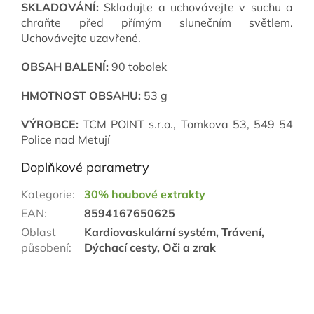
SKLADOVÁNÍ:
Skladujte a uchovávejte v suchu a
chraňte před přímým slunečním světlem.
Uchovávejte uzavřené.
OBSAH BALENÍ:
90 tobolek
HMOTNOST OBSAHU:
53 g
VÝROBCE:
TCM POINT s.r.o., Tomkova 53, 549 54
Police nad Metují
Doplňkové parametry
Kategorie
:
30% houbové extrakty
EAN
:
8594167650625
Oblast
Kardiovaskulární systém, Trávení,
působení
:
Dýchací cesty, Oči a zrak
Z
á