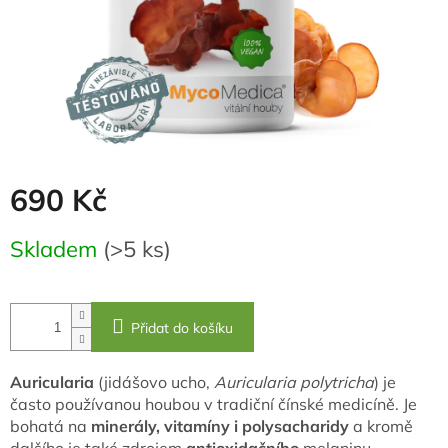
690 Kč
Měrná
Skladem
(>5 ks)
cena:
Přidat do košíku
Auricularia
(jidášovo ucho,
Auricularia polytricha
) je
často používanou houbou v tradiční čínské medicíně. Je
bohatá na
minerály, vitamíny
i polysacharidy
a kromě