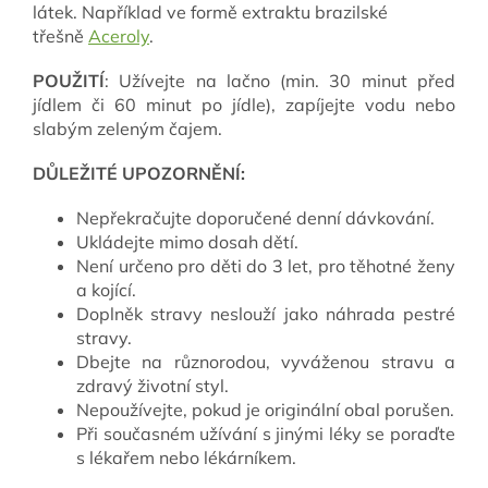
látek. Například ve formě extraktu brazilské
třešně
Aceroly
.
POUŽITÍ
: Užívejte na lačno (min. 30 minut před
jídlem či 60 minut po jídle), zapíjejte vodu nebo
slabým zeleným čajem.
DŮLEŽITÉ UPOZORNĚNÍ:
Nepřekračujte doporučené denní dávkování.
Ukládejte mimo dosah dětí.
Není určeno pro děti do 3 let, pro těhotné ženy
a kojící.
Doplněk stravy neslouží jako náhrada pestré
stravy.
Dbejte na různorodou, vyváženou stravu a
zdravý životní styl.
Nepoužívejte, pokud je originální obal porušen.
Při současném užívání s jinými léky se poraďte
s lékařem nebo lékárníkem.