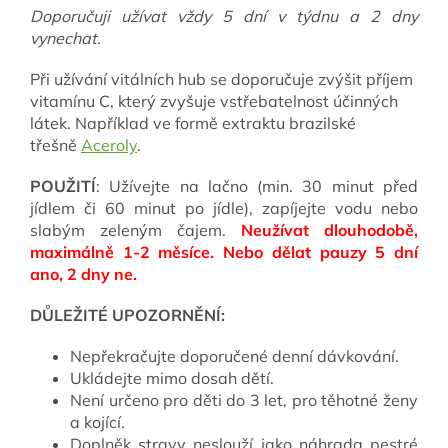
Doporučuji užívat vždy 5 dní v týdnu a 2 dny
vynechat.
Při užívání vitálních hub se doporučuje zvýšit příjem
vitamínu C, který zvyšuje vstřebatelnost účinných
látek. Například ve formě extraktu brazilské
třešně
Aceroly
.
POUŽITÍ
: Užívejte na lačno (min. 30 minut před
jídlem či 60 minut po jídle), zapíjejte vodu nebo
slabým zeleným čajem.
Neužívat dlouhodobě,
maximálně 1-2 měsíce. Nebo dělat pauzy 5 dní
ano, 2 dny ne.
DŮLEŽITÉ UPOZORNĚNÍ:
Nepřekračujte doporučené denní dávkování.
Ukládejte mimo dosah dětí.
Není určeno pro děti do 3 let, pro těhotné ženy
a kojící.
Doplněk stravy neslouží jako náhrada pestré