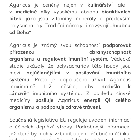
Agaricus je ceněný nejen v
kulinářství
, ale i
v
medicíně
díky vysokému obsahu
bioaktivních
látek
, jako jsou vitamíny, minerály a především
polysacharidy. Tradiční národy ji nazývají
„houbou
od Boha“
.
Agaricus je známý svou schopností
podporovat
přirozenou obranyschopnost
organismu
a
regulovat imunitní systém
. Vědecké
studie ukázaly, že polysacharidy této houby jsou
mezi
nejúčinnějšími v posilování imunitního
systému
. Proto je doporučeno užívat Agaricus
maximálně 1-2 měsíce, aby
nedošlo k
„únavě“
imunitního systému. Z pohledu čínské
medicíny
posiluje
Agaricus
energii Qi celého
organismu a podporuje zdravé trávení.
Současná legislativa EU reguluje uvádění informací
o účincích doplňků stravy. Podrobnější informace,
jež které by mohly vzbudit dojem léčebného účinku,