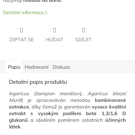
nazývají
houbou od Boha
.
Detailní informace
ZEPTAT SE
HLÍDAT
SDÍLET
Popis
Hodnocení
Diskuze
Detailní popis produktu
Agaricus (žampion mandlový,
Agaricus blazei
Murill
) je zpracováván metodou
kombinované
extrakce
, díky čemuž je garantován
vysoce kvalitní
extrakt s vysokým podílem beta 1,3/1,6 D
glukanů
a ideálním poměrem ostatních
účinných
látek
.