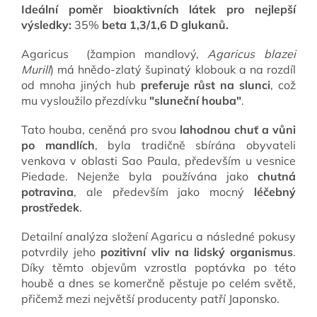
Ideální poměr bioaktivních látek pro nejlepší
výsledky:
35%
beta 1,3/1,6 D glukanů.
Agaricus (žampion mandlový,
Agaricus blazei
Murill
) má hnědo-zlatý šupinatý klobouk a na rozdíl
od mnoha jiných hub
preferuje růst na slunci
, což
mu vysloužilo přezdívku
"sluneční houba"
.
Tato houba, ceněná pro svou
lahodnou chuť a vůni
po mandlích
, byla tradičně sbírána obyvateli
venkova v oblasti Sao Paula, především u vesnice
Piedade. Nejenže byla používána jako
chutná
potravina
, ale především jako mocný
léčebný
prostředek
.
Detailní analýza složení Agaricu a následné pokusy
potvrdily jeho
pozitivní vliv na lidský organismus
.
Díky těmto objevům vzrostla poptávka po této
houbě a dnes se komerčně pěstuje po celém světě,
přičemž mezi největší producenty patří Japonsko.