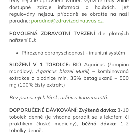
tedy nejsme oprávněni uvádět. Využijte tedy volně
dostupné zdroje informací o houbách, jež
regulovány nejsou, případně se obraťte na naši
poradnu:
poradna@zdravizacinauvas.cz.
POVOLENÁ ZDRAVOTNÍ TVRZENÍ
dle platných
nařízení EU:
Přirozená obranyschopnost - imunitní systém
SLOŽENÍ V 1 TOBOLCE:
BIO Agaricus (žampion
mandlový,
Agaricus blazei Murill
) – kombinovaná
extrakce z plodnice min. 35% betaglukanů – 500
mg (100% čistý extrakt)
B
ez pomocných látek, aditiv a konzervantů.
DOPORUČENÉ DÁVKOVÁNÍ:
Zvýšená dávka:
3-10
tobolek denně (je vhodné poradit se s lékařem či
praktikem čínské medicíny),
běžná dávka:
1-2
tobolky denně.