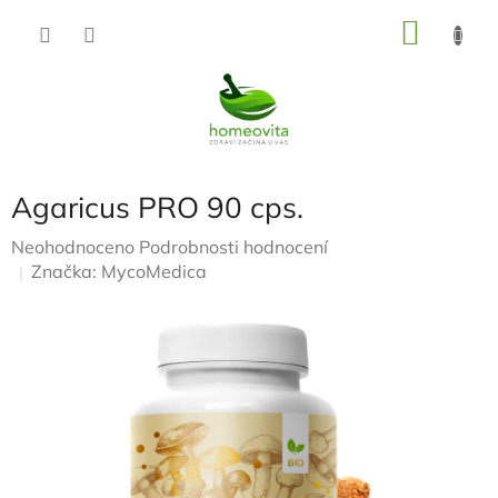
Přejít
NÁKU
na
KOŠÍK
obsah
Agaricus PRO 90 cps.
Průměrné
Neohodnoceno
Podrobnosti hodnocení
hodnocení
Značka:
MycoMedica
produktu
je
0,0
z
5
hvězdiček.