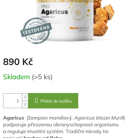
890 Kč
Měrná
Skladem
(>5 ks)
cena:
Přidat do košíku
Agaricus
(žampion mandlový,
Agaricus blazei Murill
)
podporuje přirozenou obranyschopnost organismu
a reguluje imunitní systém. Tradiční národy ho