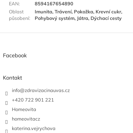
EAN
:
8594167654890
Oblast
Imunita, Trávení, Pokožka, Krevní cukr,
působení
:
Pohybový systém, Játra, Dýchací cesty
Z
á
p
a
Facebook
t
í
Kontakt
info
@
zdravizacinauvas.cz
+420 722 901 221
Homeovita
homeovitacz
katerina.vejrychova